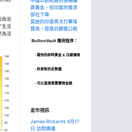
中國以創紀錄的價格購
買黃金，但印度的需求
卻在下降
衡政治
莫迪的印度再次打擊珠
了生活
寶商，提高白銀進口稅
更為活
BullionVault
應用程序：
-
最快的即時黃金 & 白銀價格
- 秒更新的走勢圖
- 可以直接買賣實物金銀
金市視訊
James Rickards 4月17
日 訪問廣播