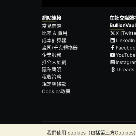
網站連接
在社交媒體
BullionVaul
常見問題
比率 & 費用
X (Twitte
成本計算器
LinkedIn
盎司/千克轉換器
Faceboo
企業服務
YouTube
推介人計劃
Instagra
隱私聲明
Threads
稅收策略
規定與條款
Cookies政策
請注意:
貴金屬的價值可能下跌也可能上漲。
我們使用 cookies（包括第三方Co
應該考慮尋求專業建議，以確定投資並持