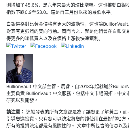
45.6%
則增加了
，是六年來最大的環比增幅。這也推動白銀
0.9
53.0
指數下跌
至
。這是自三月份以來的最低水平。
BullionVault
白銀價格對比黃金價格有更大的波動性，這也讓
對其有更強烈的雙向行動。簡而言之，就是他們會在白銀交
得更多的逢低買入以及在價格上漲後快速獲利。
BullionVault 中文部主管 - 馬睿，自2013年起就職於BullionVa
主要負責 BullionVault 中文服務，包括中文市場開拓，中文
研究以及開發。
請注意：
這裡發表的所有文章都是為了讓您更了解黃金，而
引導您進投資。只有您可以決定將您的錢使用在最好的地方
所有的投資決定都是有風險性的。 文章中所包含的信息以及