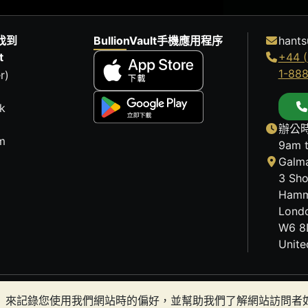
找到
BullionVault手機應用程序
hants
t
+44 (
1-88
r)
k
辦公時
m
9am 
Galma
3 Sho
Hamm
Lond
W6 8
Unit
歷史趨勢不能保證未來的價格走勢。BullionVault 網站及
okies）來記錄您使用我們網站時的偏好，並幫助我們了解網站訪問
有金條是否適合您。