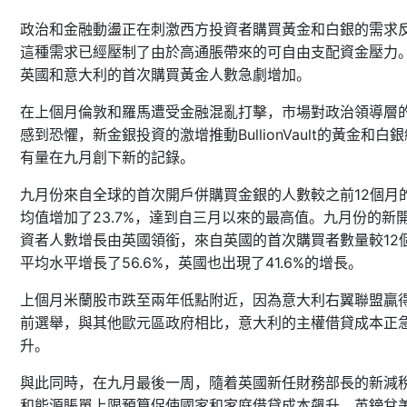
政治和金融動盪正在刺激西方投資者購買黃金和白銀的需求
這種需求已經壓制了由於高通脹帶來的可自由支配資金壓力
英國和意大利的首次購買黃金人數急劇增加。
在上個月倫敦和羅馬遭受金融混亂打擊，市場對政治領導層
BullionVault
感到恐懼，新金銀投資的激增推動
的黃金和白銀
有量在九月創下新的記錄。
12
九月份來自全球的首次開戶併購買金銀的人數較之前
個月
23.7%
均值增加了
，達到自三月以來的最高值。九月份的新
12
資者人數增長由英國領銜，來自英國的首次購買者數量較
56.6%
41.6%
平均水平增長了
，英國也出現了
的增長。
上個月米蘭股市跌至兩年低點附近，因為意大利右翼聯盟贏
前選舉，與其他歐元區政府相比，意大利的主權借貸成本正
升。
與此同時，在九月最後一周，隨着英國新任財務部長的新減
和能源賬單上限預算促使國家和家庭借貸成本飆升，英鎊兌