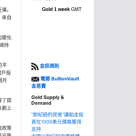
Gold 1 week
GMT
反彈。
。來自
的變化
總持
的平
金訊規則
開戶投
電郵 BullionVault
個月
金易寶
Gold Supply &
得了提
Demand
急劇上
"創紀錄的逆差"讓鉑金投
資在1000美元價格獲得
稅政策
支持
美元跌