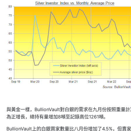
BullionVault
與黃金一樣，
對白銀的需求在九月份按照重量計
8
1261
為正增長，總持有量增加
噸至記錄高位
噸。
BullionVault
4.5%
上的白銀買家數量比八月份增加了
，但賣