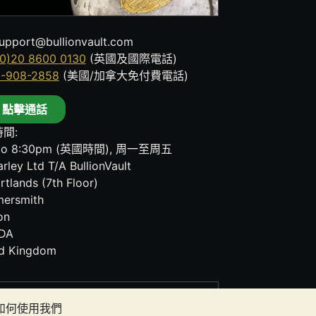
upport@bullionvault.com
0)20 8600 0130
(英國及國際電話)
8-908-2858
(美國/加拿大免付費電話)
點擊通話
間:
to 8:30pm (英國時間), 周一至周五
rley Ltd T/A BullionVault
rtlands (7th Floor)
ersmith
on
DA
ed Kingdom
其任何通訊中的任何內容均不構成投資建議。您
者如何使用我們