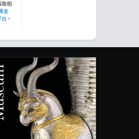
採取相
黃金
平台
，