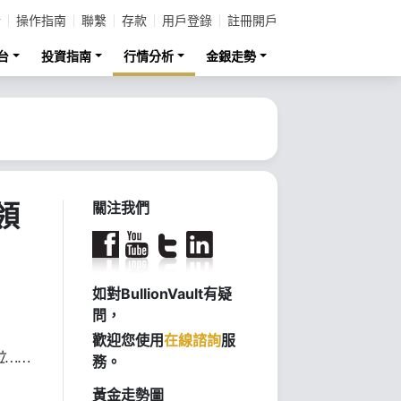
計
操作指南
聯繫
存款
用戶登錄
註冊開戶
台
投資指南
行情分析
金銀走勢
領
關注我們
如對BullionVault有疑
問，
歡迎您使用
在線諮詢
服
位……
務。
黃金走勢圖