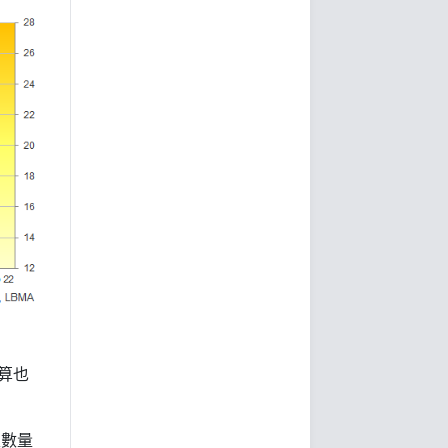
算也
家數量