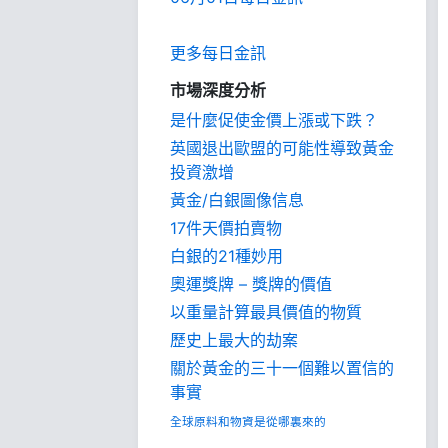
更多每日金訊
市場深度分析
是什麼促使金價上漲或下跌？
英國退出歐盟的可能性導致黃金
投資激增
黃金/白銀圖像信息
17件天價拍賣物
白銀的21種妙用
奧運獎牌 – 獎牌的價值
以重量計算最具價值的物質
歷史上最大的劫案
關於黃金的三十一個難以置信的
事實
全球原料和物資是從哪裏來的