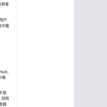
投資者
用戶
易中獲
ult,
市場
不是
，同時
數據