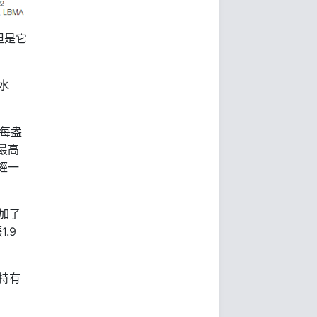
但是它
水
每盎
最高
經一
加了
1.9
漲
持有