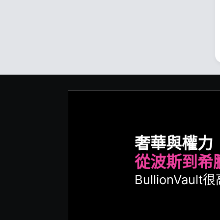
奢華與權力
從波斯到希
BullionVa