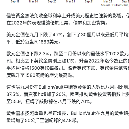
儘管黃金無法免收全球利率上升或美元歷史性強勢的影響，
2022
在
年的表現繼續優於股票，債券和加密貨幣。
4.7%
30
美元金價在九月下跌了
，創下了
個月以來最低月平均
1683
平，低於每盎司
美元。
2.3%
1702
歐元金價也下跌
，跌至二月份以來的最低水平
歐元
1.1%
2022
司。相比之下英鎊金價則上漲
，升至
年迄今為止的
1500
平均月價格
英鎊每盎司。隨着英鎊下跌，英鎊金價還曾
1580
度飆升至
英鎊的歷史最高點。
BullionVault
這也讓九月份在
中購買黃金的人數比八月同比增
37.5%
20%
，而賣家也增加了
。兩者推動黃金投資者指數上
55.9
70%
至
，扭轉了該數據在八月下跌的
。
BullionVault
黃金需求按照重量也呈正增長，
在九月的黃金總
50
47.8
量增加了
公斤至創紀錄的
噸。