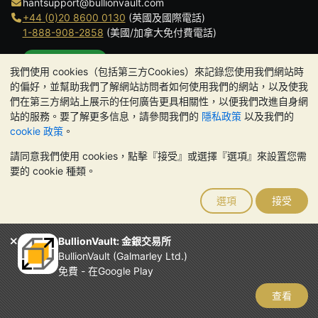
hantsupport@bullionvault.com
+44 (0)20 8600 0130
(英國及國際電話)
1-888-908-2858
(美國/加拿大免付費電話)
點擊通話
我們使用 cookies（包括第三方Cookies）來記錄您使用我們網站時
辦公時間:
的偏好，並幫助我們了解網站訪問者如何使用我們的網站，以及使我
9am to 8:30pm (英國時間), 周一至周五
們在第三方網站上展示的任何廣告更具相關性，以便我們改進自身網
Galmarley Ltd T/A BullionVault
站的服務。要了解更多信息，請參閱我們的
隱私政策
以及我們的
3 Shortlands (7th Floor)
cookie 政策
。
Hammersmith
請同意我們使用 cookies，點擊『接受』或選擇『選項』來設置您需
London
要的 cookie 種類。
W6 8DA
United Kingdom
選項
接受
請注意:
貴金屬的價值可能下跌也可能上漲。歷史趨勢不能保證未來
的價格走勢。BullionVault 網站及其任何通訊中的任何內容均不構成
投資建議。您應該考慮尋求專業建議，以確定投資並持有金條是否適
BullionVault: 金銀交易所
合您。
BullionVault (Galmarley Ltd.)
Galmarley Ltd，以 BullionVault 名義進行交易，在英格蘭和威爾斯
免費 - 在Google Play
註冊，註冊號碼：4943684
BullionVault Ltd © 2026
查看