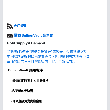
金訊規則
電郵 BullionVault 金易寶
Gold Supply & Demand
"創紀錄的逆差"讓鉑金投資在1000美元價格獲得支持
中國以創紀錄的價格購買黃金，但印度的需求卻在下降
莫迪的印度再次打擊珠寶商，提高白銀進口稅
BullionVault
應用程序：
-
最快的即時黃金 & 白銀價格
- 秒更新的走勢圖
- 可以直接買賣實物金銀