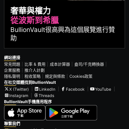
奢華與權力
從波斯到希臘
BullionVault很高興為這個展覽進行贊
助
網站連接
常見問題
比率 & 費用
成本計算器
盎司/千克轉換器
企業服務
推介人計劃
隱私聲明
稅收策略
規定與條款
Cookies政策
在社交媒體找到BullionVault
X (Twitter)
LinkedIn
Facebook
YouTube
Instagram
Threads
BullionVault手機應用程序
聯繫我們