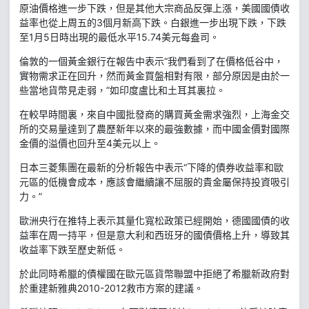
原油價格進一步下跌，但是其他大宗商品反彈上漲，美國國債收
益率也從上周五的3個月新高下跌。白銀進一步出現下跌，下跌
至1月5日時出現的最低水平15.74美元每盎司。
倫敦的一個黃金銀行在報告中表示“我們看到了在價格低谷中，
實物需求正在回升，然而黃金買盤相對有限，部分原因是由於一
些當地貨幣見走弱，”如印度盧比和土耳其裏拉。
在較早時間裏，來自中國批發商的購買黃金需求強烈，上海金交
所的交易量達到了農歷新年以來的最強數據，而中國金價對國際
金價的溢價也回升至4美元以上。
日本三菱集團在最新的分析報告中表示“下降的債券收益率和歐
元區的低機會成本，應該會繼續讓不屈服的貴金屬保持投資吸引
力。”
歐洲央行在推特上表示其量化寬松政策已經開始，德國國債的收
益率在周一持平，但是意大利和西班牙的國債價格上升，導致其
收益率下跌至歷史新低。
於此同時希臘的債權國在歐元區貨幣聯盟中拒絕了希臘新政府對
於重建新雅典2010-2012救市方案的建議。