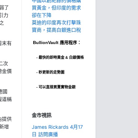
中國以創紀錄的價格購
買黃金，但印度的需求
弱了
卻在下降
引力
莫迪的印度再次打擊珠
之
寶商，提高白銀進口稅
BullionVault
應用程序：
周末有
-
最快的即時黃金 & 白銀價格
二次
鎊金價
- 秒更新的走勢圖
- 可以直接買賣實物金銀
德國
報道稱
金市視訊
內提供
James Rickards 4月17
新增
日 訪問廣播