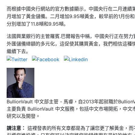
而根據中國央行網站的官方數據顯示，中國央行在二月連續
9.95
1
月增加了黃金儲備。二月增加
噸黃金，較早前的
月份和
11.8
9.95
分別增加了
噸和
噸。
.
法國興業銀行的主管羅賓
巴爾報告中稱，中國央行正在努力
外匯儲備總額的多元化，這促使其購買黃金，我們相信這種
繼續下去。
BullionVault 中文部主管 - 馬睿，自2013年起就職於BullionVa
主要負責 BullionVault 中文服務，包括中文市場開拓，中文
研究以及開發。
請注意：
這裡發表的所有文章都是為了讓您更了解黃金，而