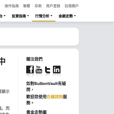
計
操作指南
聯繫
存款
用戶登錄
註冊開戶
台
投資指南
行情分析
金銀走勢
中
關注我們
如對BullionVault有疑
問，
據顯示
歡迎您使用
在線諮詢
服
務。
識。而
黃金走勢圖