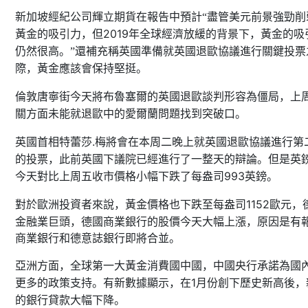
新加坡經紀公司輝立期貨在報告中預計“盡管美元前景強勁削
2019
黃金的吸引力，但
年全球經濟放緩的背景下，黃金的吸
仍然很高。”還補充稱英國準備就英國退歐協議進行關鍵投票
際，黃金應該會保持堅挺。
倫敦唐寧街今天將布魯塞爾的英國退歐談判形容為僵局，上
關方面未能就退歐中的愛爾蘭問題找到突破口。
.
英國首相特蕾莎
梅將會在本周二晚上就英國退歐協議進行第
的投票，此前英國下議院已經進行了一整天的辯論。但是英
993
今天對比上周五收市價格小幅下跌了每盎司
英鎊。
1152
歐元，
對於歐洲投資者來說，黃金價格也下跌至每盎司
金融業巨頭，德國商業銀行的股價今天大幅上漲，原因是有
商業銀行和德意誌銀行即將合並。
亞洲方面，全球第一大黃金消費國中國，中國央行承諾為國
1
更多的政策支持。有新數據顯示，在
月份創下歷史新高後，
的銀行貸款大幅下降。