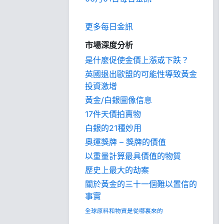
更多每日金訊
市場深度分析
是什麼促使金價上漲或下跌？
英國退出歐盟的可能性導致黃金
投資激增
黃金/白銀圖像信息
17件天價拍賣物
白銀的21種妙用
奧運獎牌 – 獎牌的價值
以重量計算最具價值的物質
歷史上最大的劫案
關於黃金的三十一個難以置信的
事實
全球原料和物資是從哪裏來的