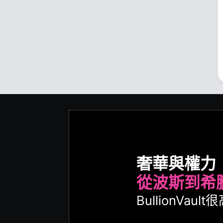
奢華與權力
從波斯到希
BullionVa