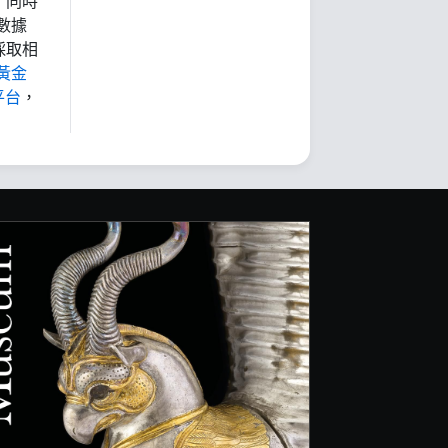
，同時
數據
採取相
黃金
平台
，