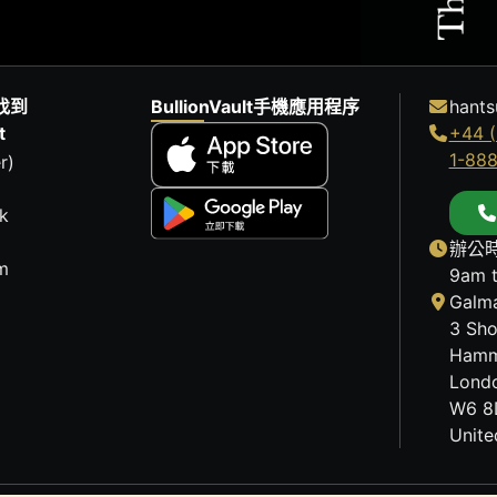
找到
BullionVault手機應用程序
hants
t
+44 (
1-88
r)
k
辦公時
m
9am 
Galma
3 Sho
Hamm
Lond
W6 8
Unit