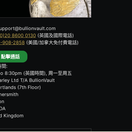
upport@bullionvault.com
0)20 8600 0130
(英國及國際電話)
8-908-2858
(美國/加拿大免付費電話)
點擊通話
間:
to 8:30pm (英國時間), 周一至周五
rley Ltd T/A BullionVault
rtlands (7th Floor)
ersmith
on
DA
ed Kingdom