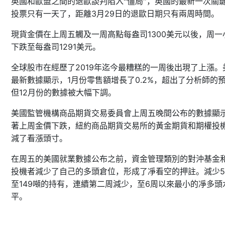
英國和歐盟之間的退歐談判陷入“僵局”，英國的最新一次關
3
29
投票只有一天了，距離
月
日的退歐日期只有兩周時間。
1300
美元以後，周一
現貨金價在上周五觸及一周高點每盎司
下跌至每盎司
1291
美元。
2019
全球股市在經歷了
年迄今最糟糕的一周後出現了上漲。
1
0.2%
最新數據顯示，
月份零售額增長了
，超出了分析師的
12
但
月份的數據被大幅下調。
美國監管機構商品期貨交易委員會上周五晚間公布的數據顯
著上周金價下跌，紐約商品期貨交易所的黃金期貨和期權投
減了看漲頭寸。
在周五的美國就業數據公布之前，資金管理類別的對沖基金
投機者減少了自己的多頭倉位，形成了凈看空的押註。減少
149
6
至
噸的持有，連續第二周減少，至
周以來最小的凈多頭
平。