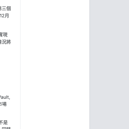
第三個
12
月
實現
情況將
ult,
市場
不是