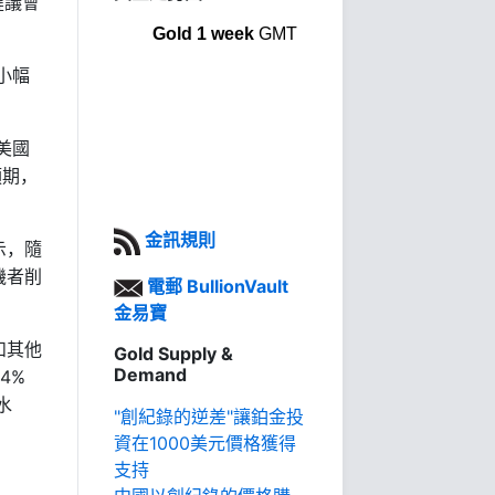
鍵議會
Gold 1 week
GMT
小幅
美國
預期，
金訊規則
示，隨
機者削
電郵 BullionVault
金易寶
和其他
Gold Supply &
Demand
54%
水
"創紀錄的逆差"讓鉑金投
資在1000美元價格獲得
支持