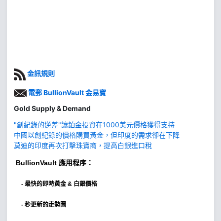
金訊規則
電郵 BullionVault 金易寶
Gold Supply & Demand
"創紀錄的逆差"讓鉑金投資在1000美元價格獲得支持
中國以創紀錄的價格購買黃金，但印度的需求卻在下降
莫迪的印度再次打擊珠寶商，提高白銀進口稅
BullionVault
應用程序：
-
最快的即時黃金 & 白銀價格
- 秒更新的走勢圖