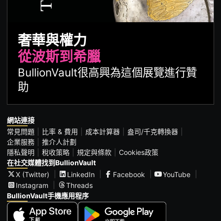
奢華與權力
從波斯到希臘
BullionVault很高興為這個展覽進行贊
助
網站連接
常見問題
比率 & 費用
成本計算器
盎司/千克轉換器
企業服務
推介人計劃
隱私聲明
稅收策略
規定與條款
Cookies政策
在社交媒體找到BullionVault
X (Twitter)
LinkedIn
Facebook
YouTube
Instagram
Threads
BullionVault手機應用程序