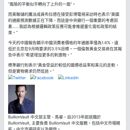
“風險的平衡似乎轉向了上升的一面”。
而美聯儲的鷹派成員布拉德在接受彭博電視采訪時也表示“美國
的通脹預測數據正在下降，而這是中央銀行一個重要的考慮因
素……我認為根據邏輯政策反應可能會推遲量化寬松政策的結
束。”
今天的中國報告顯示中國消費者價格的年通脹率僅為1.6%，遠
低於北京在9月時要求的3.5%目標。一個倫敦黃金交易商在其報
告中表示“希望增加更多的刺激物，”
標準銀行則表示“黃金受益於較低的國債收益率和美元的走軟，
但是實物需求仍然低迷。”
BullionVault 中文部主管 - 馬睿，自2013年起就職於
BullionVault, 主要負責 BullionVault 中文服務，包括中文市場開
拓，中文市場研究以及開發。