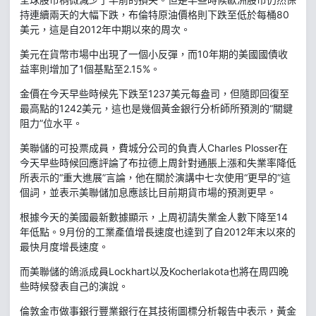
持連續兩天的大幅下跌，布倫特原油價格則下跌至低於每桶80
美元，這是自2012年中期以來的周次。
美元在貨幣市場中出現了一個小反彈，而10年期的美國國債收
益率則增加了1個基點至2.15%。
金價在今天早些時候先下跌至1237美元每盎司，但隨即回復至
最高點的1242美元，這也是幾個黃金銀行分析師所預測的“關鍵
阻力”位水平。
美聯儲的可投票成員，費城分公司的負責人Charles Plosser在
今天早些時候回應評論了布拉德上周針對通脹上漲和失業率降低
所表示的“重大進展”言論，他在關於演講中七次使用“更早的”這
個詞，並表示美聯儲加息應該比目前期貨市場的預測更早。
根據今天的美國最新數據顯示，上周初請失業金人數下降至14
年低點。9月份的工業產值增長速度也達到了自2012年末以來的
最快月度增長速度。
而美聯儲的鴿派成員Lockhart以及Kocherlakota也將在周四晚
些時候發表自己的演說。
倫敦金市做事銀行豐業銀行在其技術圖標分析報告中表示，黃金