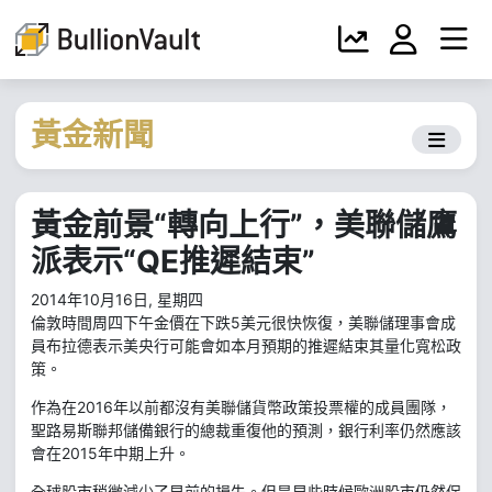
黃金新聞
黃金前景“轉向上行”，美聯儲鷹
派表示“QE推遲結束”
2014年10月16日, 星期四
倫敦時間周四下午金價在下跌5美元很快恢復，美聯儲理事會成
員布拉德表示美央行可能會如本月預期的推遲結束其量化寬松政
策。
作為在2016年以前都沒有美聯儲貨幣政策投票權的成員團隊，
聖路易斯聯邦儲備銀行的總裁重復他的預測，銀行利率仍然應該
會在2015年中期上升。
全球股市稍微減少了早前的損失。但是早些時候歐洲股市仍然保