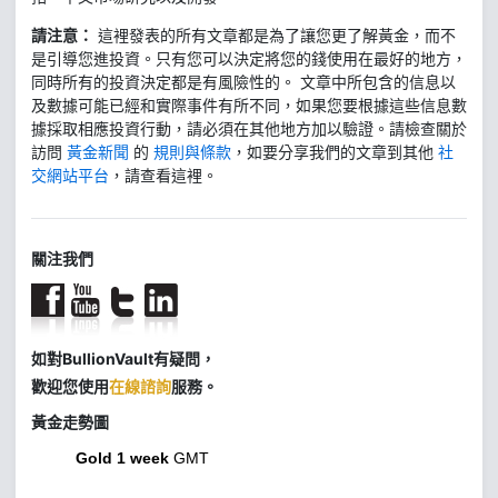
請注意：
這裡發表的所有文章都是為了讓您更了解黃金，而不
是引導您進投資。只有您可以決定將您的錢使用在最好的地方，
同時所有的投資決定都是有風險性的。 文章中所包含的信息以
及數據可能已經和實際事件有所不同，如果您要根據這些信息數
據採取相應投資行動，請必須在其他地方加以驗證。請檢查關於
訪問
黃金新聞
的
規則與條款
，如要分享我們的文章到其他
社
交網站平台
，請查看這裡。
關注我們
如對BullionVault有疑問，
歡迎您使用
在線諮詢
服務。
黃金走勢圖
Gold 1 week
GMT