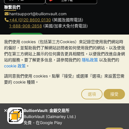
聯繫我們
hantsupport@bullionvault.com
+44 (0)20 8600 0130
(英國及國際電話)
1-888-908-2858
(美國/加拿大免付費電話)
點擊通話
我們使用 cookies（包括第三方Cookies）來記錄您使用我們網站時
辦公時間:
的偏好，並幫助我們了解網站訪問者如何使用我們的網站，以及使我
9am to 8:30pm (英國時間), 周一至周五
們在第三方網站上展示的任何廣告更具相關性，以便我們改進自身網
Galmarley Ltd T/A BullionVault
站的服務。要了解更多信息，請參閱我們的
隱私政策
以及我們的
3 Shortlands (7th Floor)
cookie 政策
。
Hammersmith
請同意我們使用 cookies，點擊『接受』或選擇『選項』來設置您需
London
要的 cookie 種類。
W6 8DA
United Kingdom
選項
接受
請注意:
貴金屬的價值可能下跌也可能上漲。歷史趨勢不能保證未來
的價格走勢。BullionVault 網站及其任何通訊中的任何內容均不構成
投資建議。您應該考慮尋求專業建議，以確定投資並持有金條是否適
BullionVault: 金銀交易所
合您。
BullionVault (Galmarley Ltd.)
Galmarley Ltd，以 BullionVault 名義進行交易，在英格蘭和威爾斯
免費 - 在Google Play
註冊，註冊號碼：4943684