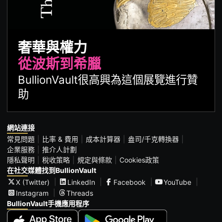
奢華與權力
從波斯到希臘
BullionVault很高興為這個展覽進行贊
助
網站連接
常見問題
比率 & 費用
成本計算器
盎司/千克轉換器
企業服務
推介人計劃
隱私聲明
稅收策略
規定與條款
Cookies政策
在社交媒體找到BullionVault
X (Twitter)
LinkedIn
Facebook
YouTube
Instagram
Threads
BullionVault手機應用程序