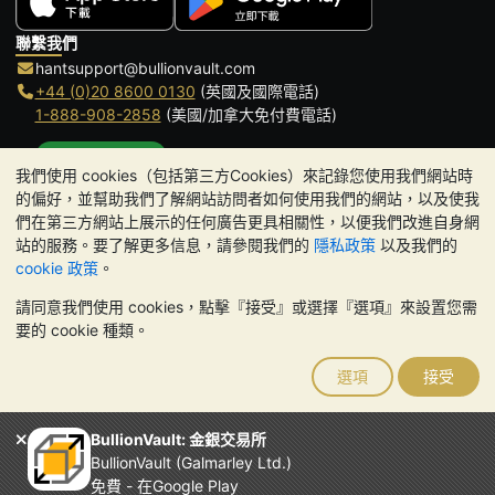
聯繫我們
hantsupport@bullionvault.com
+44 (0)20 8600 0130
(英國及國際電話)
1-888-908-2858
(美國/加拿大免付費電話)
點擊通話
我們使用 cookies（包括第三方Cookies）來記錄您使用我們網站時
辦公時間:
的偏好，並幫助我們了解網站訪問者如何使用我們的網站，以及使我
9am to 8:30pm (英國時間), 周一至周五
們在第三方網站上展示的任何廣告更具相關性，以便我們改進自身網
Galmarley Ltd T/A BullionVault
站的服務。要了解更多信息，請參閱我們的
隱私政策
以及我們的
3 Shortlands (7th Floor)
cookie 政策
。
Hammersmith
請同意我們使用 cookies，點擊『接受』或選擇『選項』來設置您需
London
要的 cookie 種類。
W6 8DA
United Kingdom
選項
接受
請注意:
貴金屬的價值可能下跌也可能上漲。歷史趨勢不能保證未來
的價格走勢。BullionVault 網站及其任何通訊中的任何內容均不構成
投資建議。您應該考慮尋求專業建議，以確定投資並持有金條是否適
BullionVault: 金銀交易所
合您。
BullionVault (Galmarley Ltd.)
Galmarley Ltd，以 BullionVault 名義進行交易，在英格蘭和威爾斯
免費 - 在Google Play
註冊，註冊號碼：4943684