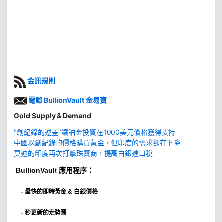
金訊規則
電郵 BullionVault 金易寶
Gold Supply & Demand
"創紀錄的逆差"讓鉑金投資在1000美元價格獲得支持
中國以創紀錄的價格購買黃金，但印度的需求卻在下降
莫迪的印度再次打擊珠寶商，提高白銀進口稅
BullionVault
應用程序：
-
最快的即時黃金 & 白銀價格
- 秒更新的走勢圖