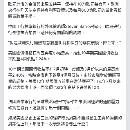
歐元計價的金價與上周五持平，保持在1071歐元每盎司。歐洲
央行在昨天決定保持負利率政策以及每月600億歐元的量化寬松
購買政策不變。
中國工行標準銀行的外匯策略師Steven Barrow指出，歐洲央行
行長德拉吉想要回避任何有關緊縮的詞語。
“但是歐洲央行顯然有意將量化寬松債券的購買規模下降至零。”
美國國債價格在周五再度小幅走高，推動10年期美國國債收益
率跌至4周低點2.24%。
10年期美國國債收益率在7月初時一度觸及3月份以來的最高水
平2.40%，當時金價也下跌至4個月低位。由於市場對於通脹預
期的調整，美國10年期國債收益率在當時獲得了自去年7月以來
的最大幅度上漲，而金價也從2年高點下跌將近10%.
法國興業銀行的全球戰略報告中指出“如果美國經濟的通脹壓力
確實在減弱，這就會引出一個問題……，
如果美國歷史上第三長的經濟增長周期不餓能產生工資和物價的
周期性上升，那麽下一次衰退將會發生什麽？