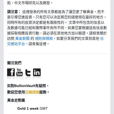
拓，中文市場研究以及開發。
請注意：
這裡發表的所有文章都是為了讓您更了解黃金，而不
是引導您進投資。只有您可以決定將您的錢使用在最好的地方，
同時所有的投資決定都是有風險性的。 文章中所包含的信息以
及數據可能已經和實際事件有所不同，如果您要根據這些信息數
據採取相應投資行動，請必須在其他地方加以驗證。請檢查關於
訪問
黃金新聞
的
規則與條款
，如要分享我們的文章到其他
社
交網站平台
，請查看這裡。
關注我們
如對BullionVault有疑問，
歡迎您使用
在線諮詢
服務。
黃金走勢圖
Gold 1 week
GMT