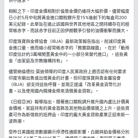
供不應求。
相較之下，印度金價相對於倫敦金價仍維持大幅折價，儘管幅度
已小於5月中旬將黃金進口關稅驟升至15%後創下的每盎司200
美元紀錄。此舉旨在遏止該國與世界其他地區之間持續存在的經
常帳赤字，而該赤字目前正因伊朗戰爭引發的油價衝擊而擴大。
印度珠寶與金條協會（IBJA）最新政策報告指出，削減印度黃
金進口量、進而縮小經常帳赤字的「務實路線圖」，在於「動用
印度估計約3萬噸閒置黃金中的一小部分來替代進口」，這些黃
金「由家庭及宗教機構持有」。
儘管納倫德拉·莫迪領導的印度人民黨政府上週否認有任何要求
印度寺廟出售或出借黃金的計畫，但印度珠寶與貴金屬協會
（IBJA）卻支持這些呼聲，並現正提議「改革黃金貨幣化計
畫，以及使用國內精煉金條來清償黃金貸款」。
《日經亞洲》報導指出，隨著進口關稅調升推升國內盧比計價黃
金價格，家庭持有的黃金首飾及其他物品價值隨之上升，這些資
產可作為新借款的抵押品，印度的龐大黃金貸款產業正迎來新一
波熱潮。
受昨日美國經濟數據顯示停滯性通膨影響，白銀與鉑金價格分別