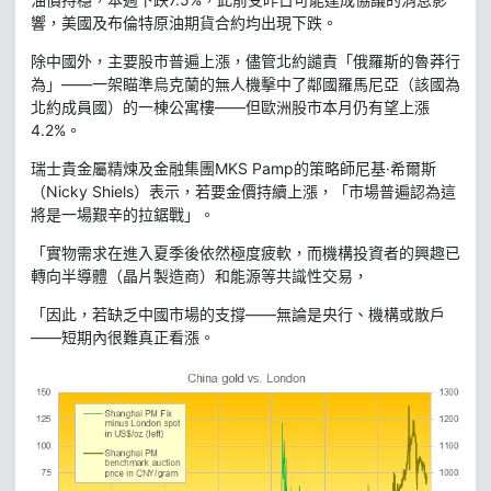
響，美國及布倫特原油期貨合約均出現下跌。
除中國外，主要股市普遍上漲，儘管北約譴責「俄羅斯的魯莽行
為」——一架瞄準烏克蘭的無人機擊中了鄰國羅馬尼亞（該國為
北約成員國）的一棟公寓樓——但歐洲股市本月仍有望上漲
4.2%。
瑞士貴金屬精煉及金融集團MKS Pamp的策略師尼基·希爾斯
（Nicky Shiels）表示，若要金價持續上漲，「市場普遍認為這
將是一場艱辛的拉鋸戰」。
「實物需求在進入夏季後依然極度疲軟，而機構投資者的興趣已
轉向半導體（晶片製造商）和能源等共識性交易，
「因此，若缺乏中國市場的支撐——無論是央行、機構或散戶
——短期內很難真正看漲。