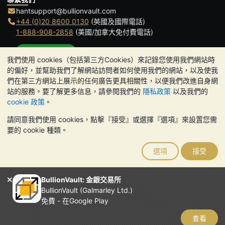
hantsupport@bullionvault.com
+44 (0)20 8600 0130
(英國及國際電話)
1-888-908-2858
(美國/加拿大免付費電話)
點擊通話
我們使用 cookies（包括第三方Cookies）來記錄您使用我們網站時
辦公時間:
的偏好，並幫助我們了解網站訪問者如何使用我們的網站，以及使我
9am to 8:30pm (英國時間), 周一至周五
們在第三方網站上展示的任何廣告更具相關性，以便我們改進自身網
Galmarley Ltd T/A BullionVault
站的服務。要了解更多信息，請參閱我們的
隱私政策
以及我們的
3 Shortlands (7th Floor)
cookie 政策
。
Hammersmith
請同意我們使用 cookies，點擊『接受』或選擇『選項』來設置您需
London
要的 cookie 種類。
W6 8DA
United Kingdom
選項
接受
請注意:
貴金屬的價值可能下跌也可能上漲。歷史趨勢不能保證未來
的價格走勢。BullionVault 網站及其任何通訊中的任何內容均不構成
投資建議。您應該考慮尋求專業建議，以確定投資並持有金條是否適
BullionVault: 金銀交易所
合您。
BullionVault (Galmarley Ltd.)
Galmarley Ltd，以 BullionVault 名義進行交易，在英格蘭和威爾斯
免費 - 在Google Play
註冊，註冊號碼：4943684
BullionVault Ltd © 2026
查看