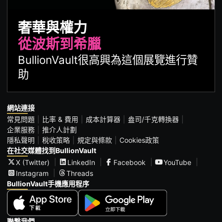
奢華與權力
從波斯到希臘
BullionVault很高興為這個展覽進行贊
助
網站連接
常見問題
比率 & 費用
成本計算器
盎司/千克轉換器
企業服務
推介人計劃
隱私聲明
稅收策略
規定與條款
Cookies政策
在社交媒體找到BullionVault
X (Twitter)
LinkedIn
Facebook
YouTube
Instagram
Threads
BullionVault手機應用程序
聯繫我們