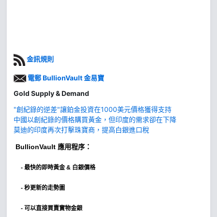
金訊規則
電郵 BullionVault 金易寶
Gold Supply & Demand
"創紀錄的逆差"讓鉑金投資在1000美元價格獲得支持
中國以創紀錄的價格購買黃金，但印度的需求卻在下降
莫迪的印度再次打擊珠寶商，提高白銀進口稅
BullionVault
應用程序：
-
最快的即時黃金 & 白銀價格
- 秒更新的走勢圖
- 可以直接買賣實物金銀