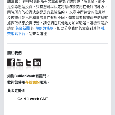
請注意：
這裡發表的所有文章都是為了讓您更了解黃金，而不
是引導您進投資。只有您可以決定將您的錢使用在最好的地方，
同時所有的投資決定都是有風險性的。 文章中所包含的信息以
及數據可能已經和實際事件有所不同，如果您要根據這些信息數
據採取相應投資行動，請必須在其他地方加以驗證。請檢查關於
訪問
黃金新聞
的
規則與條款
，如要分享我們的文章到其他
社
交網站平台
，請查看這裡。
關注我們
如對BullionVault有疑問，
歡迎您使用
在線諮詢
服務。
黃金走勢圖
Gold 1 week
GMT