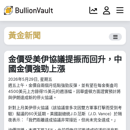
黃金新聞
金價受美伊協議提振而回升，中
國金價強勁上漲
2026年5月29日, 星期五
週五上午，金價自兩個月低點強勁反彈，並有望在每金衡盎司
4500美元上方錄得15美元的週漲幅，因華盛頓方面證實預計將
與伊朗達成新的停火協議。
針對上月美伊停火協議（該協議曾多次因雙方軍事打擊而受到考
驗）擬議的60天延期，美國副總統J.D.范斯（J.D. Vance）於隔
夜表示：「我們距離達成協議非常接近，但尚未完全達成。」
油價持穩，本週下跌7.5%，此前受昨日可能達成協議的消息影