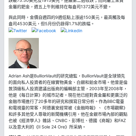
跌破75.50美元及1915美元，連續第二週收跌；而同屬工業貴
金屬的鈀金，週五上午則維持在每盎司1372美元不變。
與此同時，金價自週四的9週低點上漲逾150美元，最高觸及每
盎司4530美元，但5月份仍錄得1.7%的跌幅。
Adrian Ash是BullionVault的研究總監，BullionVault是全球領先
的面向私人投資者的在線實物黃金、白銀和鉑金市場。他曾是倫
敦頂級私人投資建議出版商的編輯部主管，2003年至2008年，
他是《每日計算》的城市記者，現在他已經對貴金屬和更廣泛的
金融市場進行了20多年的研究和撰寫日常分析。作為BBC電臺
和電視臺的常客，阿德裏安經常被《金融時報》、《市場觀察》
和許多其他受人尊敬的新聞機構引用，他在金銀市場內部的觀點
也被《經濟學人》雜誌、CNBC、彭博社、德國《商報》和FAZ
以及意大利的《Il Sole 24 Ore》所采納。