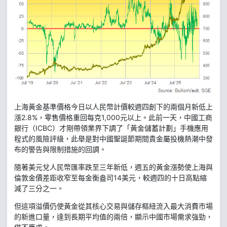
上海黃金基準價格今日以人民幣計價較週四創下的兩個月新低上
漲2.8%，零售價格重回每克1,000元以上。此前一天，中國工商
銀行（ICBC）才剛帶領業界下調了「黃金儲蓄計劃」手機應用
程式的風險評級，此舉是對中國聖誕節期間貴金屬投機熱潮中發
布的警告與限制措施的回調。
隨著美元兌人民幣匯率跌至三年新低，週五的黃金漲勢使上海與
倫敦金價差距收窄至每金衡盎司14美元，較週四的十日高點縮
減了三分之一。
但這項溢價仍使黃金從其核心交易與儲存樞紐流入最大消費市場
的新進口量，達到長期平均值的兩倍，顯示中國市場需求強勁，