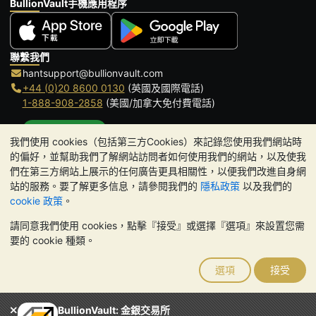
BullionVault手機應用程序
聯繫我們
hantsupport@bullionvault.com
+44 (0)20 8600 0130
(英國及國際電話)
1-888-908-2858
(美國/加拿大免付費電話)
點擊通話
我們使用 cookies（包括第三方Cookies）來記錄您使用我們網站時
辦公時間:
的偏好，並幫助我們了解網站訪問者如何使用我們的網站，以及使我
9am to 8:30pm (英國時間), 周一至周五
們在第三方網站上展示的任何廣告更具相關性，以便我們改進自身網
Galmarley Ltd T/A BullionVault
站的服務。要了解更多信息，請參閱我們的
隱私政策
以及我們的
3 Shortlands (7th Floor)
cookie 政策
。
Hammersmith
請同意我們使用 cookies，點擊『接受』或選擇『選項』來設置您需
London
要的 cookie 種類。
W6 8DA
United Kingdom
選項
接受
請注意:
貴金屬的價值可能下跌也可能上漲。歷史趨勢不能保證未來
的價格走勢。BullionVault 網站及其任何通訊中的任何內容均不構成
投資建議。您應該考慮尋求專業建議，以確定投資並持有金條是否適
BullionVault: 金銀交易所
合您。