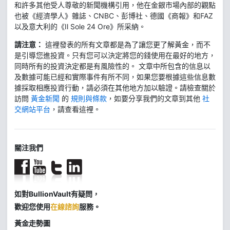
和許多其他受人尊敬的新聞機構引用，他在金銀市場內部的觀點
也被《經濟學人》雜誌、CNBC、彭博社、德國《商報》和FAZ
以及意大利的《Il Sole 24 Ore》所采納。
請注意：
這裡發表的所有文章都是為了讓您更了解黃金，而不
是引導您進投資。只有您可以決定將您的錢使用在最好的地方，
同時所有的投資決定都是有風險性的。 文章中所包含的信息以
及數據可能已經和實際事件有所不同，如果您要根據這些信息數
據採取相應投資行動，請必須在其他地方加以驗證。請檢查關於
訪問
黃金新聞
的
規則與條款
，如要分享我們的文章到其他
社
交網站平台
，請查看這裡。
關注我們
如對BullionVault有疑問，
歡迎您使用
在線諮詢
服務。
黃金走勢圖