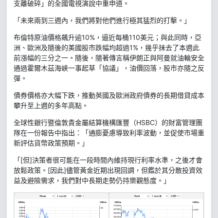
支離破碎」的全國電視演說中重申道。
「未來兩到三週內，我們將對他們進行極其猛烈的打擊。」
布倫特原油價格飆升逾10%，逼近每桶110美元；與此同時，亞
洲、歐洲及隨後的美國股市跌幅均超過1%，幾乎抹去了本週此
前漲幅的三分之一。隨後，隨著傳言稱伊朗正與阿曼就油輪安全
通過霍爾木茲海峽一事起草「協議」，油價回落，股市亦隨之反
彈。
債券價格亦大幅下跌，推動英國及歐洲政府債券的長期借貸成本
攀升至上週的多年高點。
全球性銀行暨倫敦貴金屬結算機構匯豐（HSBC）的財富管理團
隊在一份報告中指出：「通膨憂慮導致利率波動，並促使市場重
新評估貨幣政策預期。」
「[但]決策者很可能在一段時間內維持現行利率水準，之後才會
放鬆政策。[因此]儘管黃金近期出現回調，但鑑於其分散投資效
益及避險需求，我們對中長期走勢仍持樂觀態度。」