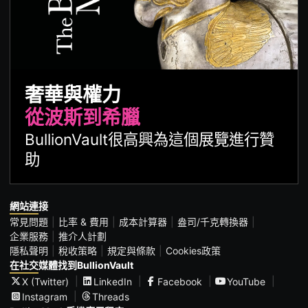
奢華與權力
從波斯到希臘
BullionVault很高興為這個展覽進行贊
助
網站連接
常見問題
比率 & 費用
成本計算器
盎司/千克轉換器
企業服務
推介人計劃
隱私聲明
稅收策略
規定與條款
Cookies政策
在社交媒體找到BullionVault
X (Twitter)
LinkedIn
Facebook
YouTube
Instagram
Threads