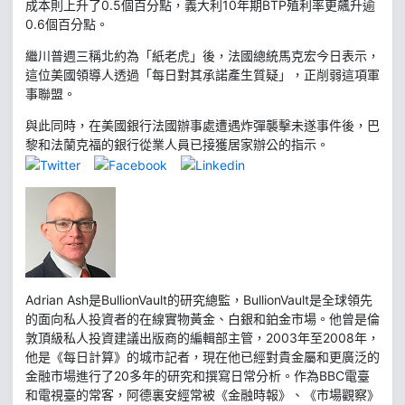
成本則上升了0.5個百分點，義大利10年期BTP殖利率更飆升逾
0.6個百分點。
繼川普週三稱北約為「紙老虎」後，法國總統馬克宏今日表示，
這位美國領導人透過「每日對其承諾產生質疑」，正削弱這項軍
事聯盟。
與此同時，在美國銀行法國辦事處遭遇炸彈襲擊未遂事件後，巴
黎和法蘭克福的銀行從業人員已接獲居家辦公的指示。
Adrian Ash是BullionVault的研究總監，BullionVault是全球領先
的面向私人投資者的在線實物黃金、白銀和鉑金市場。他曾是倫
敦頂級私人投資建議出版商的編輯部主管，2003年至2008年，
他是《每日計算》的城市記者，現在他已經對貴金屬和更廣泛的
金融市場進行了20多年的研究和撰寫日常分析。作為BBC電臺
和電視臺的常客，阿德裏安經常被《金融時報》、《市場觀察》