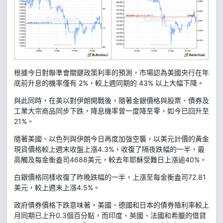
根據今日對聯準會關鍵政策利率的預測，市場認為美國央行在年
底前升息的機率僅有 2%，較上週同期的 43% 以上大幅下降。
與此同時，在美以對伊朗開戰後，隨著金銀價格與股票、債券及
工業大宗商品同步下跌，降息機率曾一度降至零，如今已回升至
21%。
隨著美國、以色列與伊朗今日再度加強空襲，以美元計價的黃金
現貨價格較上週末收盤上漲4.3%，收復了隔夜跌幅的一半，最
高觸及每金衡盎司4688美元，較去年耶穌受難日上漲逾40%。
白銀價格同樣收復了昨晚跌幅的一半，上漲至每金衡盎司72.81
美元，較上週末上漲4.5%。
政府債券價格下跌意味著，美國、德國和日本的債券殖利率較上
月同期已上升0.3個百分點，而印度、英國、法國和希臘的借貸