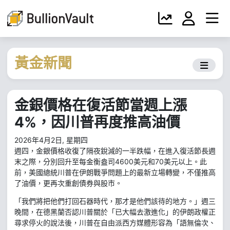
黃金新聞
金銀價格在復活節當週上漲
4%，因川普再度推高油價
2026年4月2日, 星期四
週四，金銀價格收復了隔夜銳減的一半跌幅，在進入復活節長週
末之際，分別回升至每金衡盎司4600美元和70美元以上。此
前，美國總統川普在伊朗戰爭問題上的最新立場轉變，不僅推高
了油價，更再次重創債券與股市。
「我們將把他們打回石器時代，那才是他們該待的地方。」週三
晚間，在德黑蘭否認川普關於「已大幅去激進化」的伊朗政權正
尋求停火的說法後，川普在自由派西方媒體形容為「語無倫次、