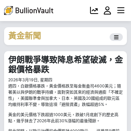
黃金新聞
伊朗戰爭導致降息希望破滅，金
銀價格暴跌
2026年3月19日, 星期四
週四，白銀價格暴跌，黃金價格跌至每金衡盎司4600美元；隨
著美以與伊朗的戰爭持續，面對突如其來的經濟與通膨「不確定
性」，美國聯準會與加拿大、日本、英國及20國組成的歐元區
均維持利率不變，導致這項「避險資產」跌幅超過5%。
黃金的美元價格下跌超過1000美元，跌破1月底創下的歷史高
點，幾乎抹去了2026年此前30%漲幅的最後殘餘。
與此同時，以歐元計價的金價跌破4000歐元——這曾是9週前