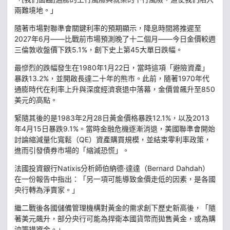
兩難境地。」
隨著市場對聯準會關鍵利率的預期顯示，降息時間將推遲至
2027年6月——比戰前市場預測晚了十二個月——今日金價較週
三倫敦收盤價下跌5.1%，創下史上第45大單日跌幅。
最慘烈的跌幅發生在1980年1月22日，當時這項「避險資產」
暴跌13.2%，並開啟長達二十年的熊市。此前，隨著1970年代
通膨時代在利率上升與深度經濟衰退中落幕，金價曾飆升至850
美元的高點。
緊隨其後的是1983年2月28日黃金價格暴跌12.1%，以及2013
年4月15日暴跌9.1%。當時金融危機逐漸消退，美國聯準會開始
討論縮減量化寬鬆（QE）資產購買規模，並結束零利率政策，
進而引發債券市場的「縮減恐慌」。
法國投資銀行Natixis分析師伯納德·達達（Bernard Dahdah）
在一份報告中指出：「另一項可能導致金價走低的因素，是各國
央行轉為淨賣家。」
繼二戰後各國儲備管理機構對黃金的需求創下歷史新高後，「隨
著美元飆升，部分央行可能為捍衛本國貨幣而拋售黃金，或為購
油籌措資金。」