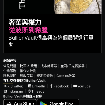
奢華與權力
從波斯到希臘
BullionVault很高興為這個展覽進行贊
助
網站連接
常見問題
比率 & 費用
成本計算器
盎司/千克轉換器
企業服務
推介人計劃
隱私聲明
稅收策略
規定與條款
Cookies政策
在社交媒體找到BullionVault
X (Twitter)
LinkedIn
Facebook
YouTube
Instagram
Threads
BullionVault手機應用程序