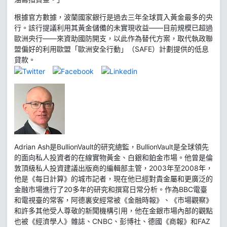
根據官方數據，波蘭國家銀行是過去三年全球買入黃金最多的央
行。該行提議利用其黃金儲備的未實現收益——目前規模已超過
歐洲央行——來資助國防開支，以此作為替代方案，取代執政聯
盟偏好的利用歐盟「歐洲安全行動」（SAFE）計劃提供的低息
貸款。
Adrian Ash是BullionVault的研究總監，BullionVault是全球領先
的面向私人投資者的在線實物黃金、白銀和鉑金市場。他曾是倫
敦頂級私人投資建議出版商的編輯部主管，2003年至2008年，
他是《每日計算》的城市記者，現在他已經對貴金屬和更廣泛的
金融市場進行了20多年的研究和撰寫日常分析。作為BBC電臺
和電視臺的常客，阿德裏安經常被《金融時報》、《市場觀察》
和許多其他受人尊敬的新聞機構引用，他在金銀市場內部的觀點
也被《經濟學人》雜誌、CNBC、彭博社、德國《商報》和FAZ