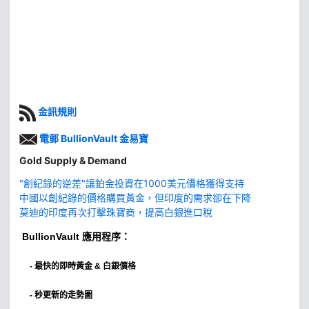
金訊規則
電郵 BullionVault 金易寶
Gold Supply & Demand
"創紀錄的逆差"讓鉑金投資在1000美元價格獲得支持
中國以創紀錄的價格購買黃金，但印度的需求卻在下降
莫迪的印度再次打擊珠寶商，提高白銀進口稅
BullionVault
應用程序：
-
最快的即時黃金 & 白銀價格
- 秒更新的走勢圖