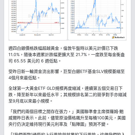
週四白銀價格跌幅超越黃金，倫敦午盤時以美元計價已下跌
11.0%，隨後本週累計跌幅更擴大至 21.7%，一度跌至每金衡盎
司 65.55 美元的 6 週低點。
受昨日新一輪資金流出影響，巨型白銀ETF基金SLV規模萎縮至
4個月來最低點。
全球第一大黃金ETF GLD規模再度縮減，連續第五個交易日下
跌，降至新年以來最低水平；其規模排名第二的競爭對手亦縮減
至9月底以來最小規模。
「我們的兩個目標之間存在張力，」美國聯準會主席傑羅姆·鮑
威爾昨日表示。此前，儘管原油價格飆升至每桶100美元，美國
央行仍決定維持現行美元利率及「點陣圖」預測不變。
「[我們面臨]通膨的上行風險與就業的下行風險，這使我們陷入