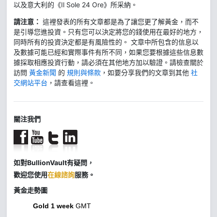
以及意大利的《Il Sole 24 Ore》所采納。
請注意：
這裡發表的所有文章都是為了讓您更了解黃金，而不
是引導您進投資。只有您可以決定將您的錢使用在最好的地方，
同時所有的投資決定都是有風險性的。 文章中所包含的信息以
及數據可能已經和實際事件有所不同，如果您要根據這些信息數
據採取相應投資行動，請必須在其他地方加以驗證。請檢查關於
訪問
黃金新聞
的
規則與條款
，如要分享我們的文章到其他
社
交網站平台
，請查看這裡。
關注我們
如對BullionVault有疑問，
歡迎您使用
在線諮詢
服務。
黃金走勢圖
Gold 1 week
GMT