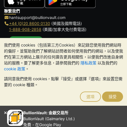
聯繫我們
hantsupport@bullionvault.com
+44 (0)20 8600 0130
(英國及國際電話)
1-888-908-2858
(美國/加拿大免付費電話)
點擊通話
我們使用 cookies（包括第三方Cookies）來記錄您使用我們網站時
辦公時間:
的偏好，並幫助我們了解網站訪問者如何使用我們的網站，以及使我
9am to 8:30pm (英國時間), 周一至周五
們在第三方網站上展示的任何廣告更具相關性，以便我們改進自身網
Galmarley Ltd T/A BullionVault
站的服務。要了解更多信息，請參閱我們的
隱私政策
以及我們的
3 Shortlands (7th Floor)
cookie 政策
。
Hammersmith
請同意我們使用 cookies，點擊『接受』或選擇『選項』來設置您需
London
要的 cookie 種類。
W6 8DA
United Kingdom
選項
接受
請注意:
貴金屬的價值可能下跌也可能上漲。歷史趨勢不能保證未來
的價格走勢。BullionVault 網站及其任何通訊中的任何內容均不構成
投資建議。您應該考慮尋求專業建議，以確定投資並持有金條是否適
BullionVault: 金銀交易所
合您。
BullionVault (Galmarley Ltd.)
Galmarley Ltd，以 BullionVault 名義進行交易，在英格蘭和威爾斯
免費 - 在Google Play
註冊，註冊號碼：4943684