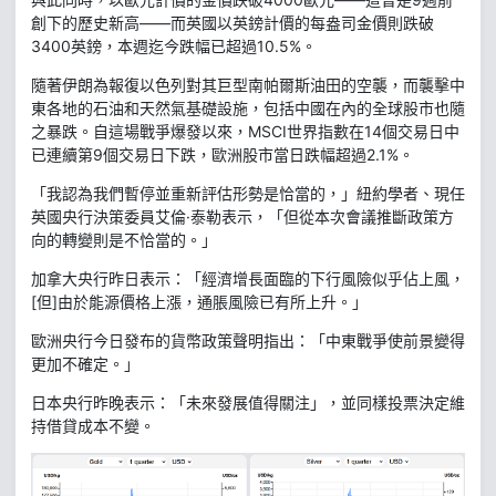
創下的歷史新高——而英國以英鎊計價的每盎司金價則跌破
3400英鎊，本週迄今跌幅已超過10.5%。
隨著伊朗為報復以色列對其巨型南帕爾斯油田的空襲，而襲擊中
東各地的石油和天然氣基礎設施，包括中國在內的全球股市也隨
之暴跌。自這場戰爭爆發以來，MSCI世界指數在14個交易日中
已連續第9個交易日下跌，歐洲股市當日跌幅超過2.1%。
「我認為我們暫停並重新評估形勢是恰當的，」紐約學者、現任
英國央行決策委員艾倫·泰勒表示，「但從本次會議推斷政策方
向的轉變則是不恰當的。」
加拿大央行昨日表示：「經濟增長面臨的下行風險似乎佔上風，
[但]由於能源價格上漲，通脹風險已有所上升。」
歐洲央行今日發布的貨幣政策聲明指出：「中東戰爭使前景變得
更加不確定。」
日本央行昨晚表示：「未來發展值得關注」，並同樣投票決定維
持借貸成本不變。