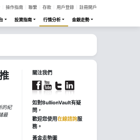
計
操作指南
聯繫
存款
用戶登錄
註冊開戶
台
投資指南
行情分析
金銀走勢
易推
關注我們
如對BullionVault有疑
新的紀
問，
儲最
歡迎您使用
在線諮詢
服
務。
黃金走勢圖