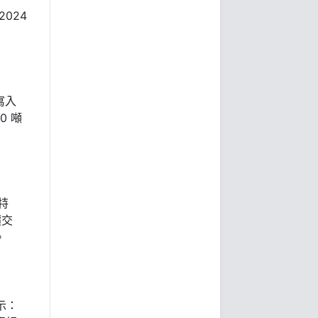
2024
寫入
0 噸
特
價交
。
表示：