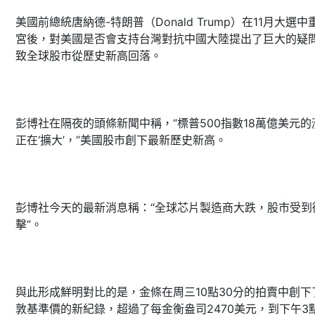
美國前總統唐納德-特朗普（Donald Trump）在11月大選中
宮後，對美國是否會支持台灣對抗中國大陸提出了巨大的疑
致全球股市從歷史新高回落。
彭博社在隔夜的頭條新聞中稱，“標普500指數18萬億美元的
正在‘擴大’，”美國股市創下最新歷史新高。
彭博社今天的最新消息稱：“全球芯片製造商大跌，股市受到
擊”。
與此形成鮮明對比的是，金條在周三10點30分的拍賣中創下
敦基準價的新紀錄，超過了每金衡盎司2470美元，到下午3