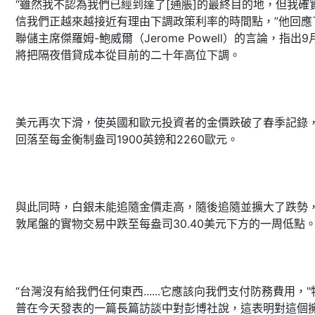
“雖然我不認為我們已經到達了[通脹]的最終目的地，但我確
信我們正越來越接近有理由下調政策利率的時間點，”他回應
聯儲主席傑羅姆-鮑威爾（Jerome Powell）的言論，指出9
將把隔夜借貸成本從目前的二十年高位下調。
美元再次下滑，使英國和歐元投資者的金價跌破了春季記錄
回落至每金衡制盎司1900英鎊和2260歐元。
與此同時，白銀未能追隨金價走高，隨後追隨並擴大了跌勢
敦尾盤的實物交易中跌至每盎司30.40美元下方的一周低點
“台灣沒有給我們任何東西......它應該向我們支付防務費用，"
普在今天發表的一篇長篇訪談中對彭博社說，這表明對這個