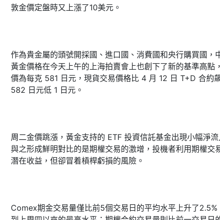
敦金價定盤時又上漲了10美元。
作為貴金屬的頭號開採國、進口國、消費國和央行購買國，
黃金價格在今天上午的上海拍賣會上也創下了新的基準高點
價為每克 581 日元，現貨交易價格比 4 月 12 日 T+D 合約
582 日元低 1 日元。
周二金價跳漲，黃金支持的 ETF 投資信託基金出現小幅淨流
與之形成鮮明對比的是期權交易的激增，投機者利用期權交
潛在收益，但卻冒着槓桿虧損的風險。
Comex期金交易量僅比前5個交易日的平均水平上升了2.5%
到上周四以來的最高水平；期權合約交易量則比前一交易日