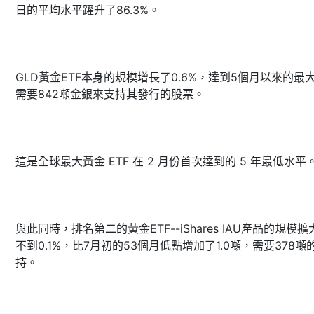
日的平均水平躍升了86.3%。
GLD黃金ETF本身的規模增長了0.6%，達到5個月以來的最
需要842噸金銀來支持其發行的股票。
這是全球最大黃金 ETF 在 2 月份首次達到的 5 年最低水平
與此同時，排名第二的黃金ETF--iShares IAU產品的規模擴
不到0.1%，比7月初的53個月低點增加了1.0噸，需要378噸
持。