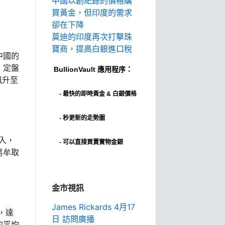
中國以創紀錄的價格購
買黃金，但印度的需求
卻在下降
莫迪的印度再次打擊珠
寶商，提高白銀進口稅
中國的
，定盤
BullionVault
應用程序：
飆升至
-
最快的即時黃金 & 白銀價格
- 秒更新的走勢圖
入，
- 可以直接買賣實物金銀
易牟取
金市視訊
James Rickards 4月17
，達
日 訪問廣播
的平均