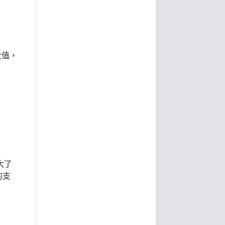
大值，
。
大了
的支