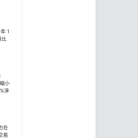
年 1
量比
d
模縮小
8%淨
也在
交易