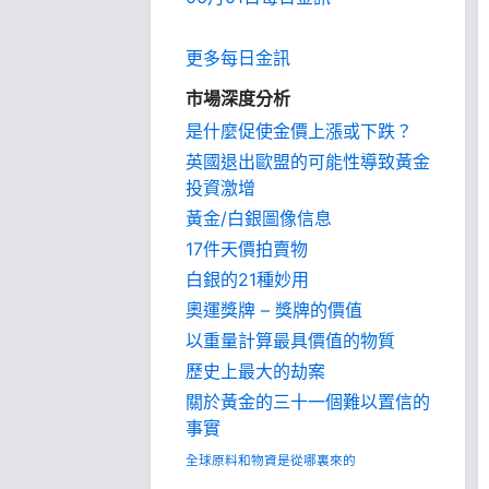
更多每日金訊
市場深度分析
是什麼促使金價上漲或下跌？
英國退出歐盟的可能性導致黃金
投資激增
黃金/白銀圖像信息
17件天價拍賣物
白銀的21種妙用
奧運獎牌 – 獎牌的價值
以重量計算最具價值的物質
歷史上最大的劫案
關於黃金的三十一個難以置信的
事實
全球原料和物資是從哪裏來的