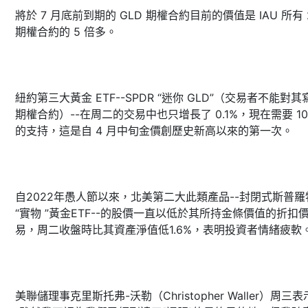
將於 7 月底前到期的 GLD 期權合約目前的價值是 IAU 所有 
期權合約的 5 倍多。
紐約第三大黃金 ETF--SPDR “迷你 GLD”（交易者不能對其
期權合約）--在周二的交易中也只增長了 0.1%，現在需要 10
的支持，這是自 4 月中旬金價創歷史新高以來的第一次。
自2022年愚人節以來，北美第二大此類產品--封閉式斯普羅
“實物 ”黃金ETF--的股價一直以低於其所持金條價值的折扣
易，周二收盤時比其資產淨值低1.6%，表明投資者情緒疲軟
美聯儲理事克里斯托弗-沃勒（Christopher Waller）周三