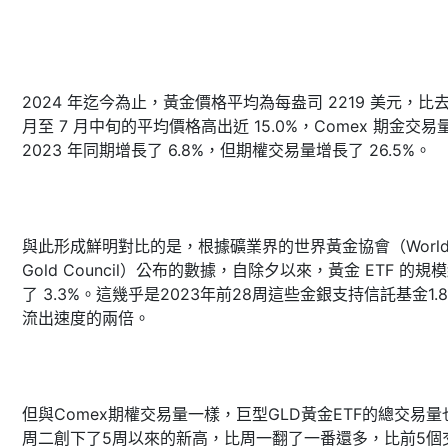
2024 年迄今為止，黃金價格平均為每盎司 2219 美元，比去
月至 7 月中旬的平均價格高出近 15.0%，Comex 期金交易
2023 年同期增長了 6.8%，但期權交易量增長了 26.5%。
與此形成鮮明對比的是，根據礦業界的世界黃金協會（Worl
Gold Council）公布的數據，自除夕以來，黃金 ETF 的規
了 3.3%。這幾乎是2023年前28周這些金銀支持信託基金1.
流出速度的兩倍。
但與Comex期權交易量一樣，巨型GLD黃金ETF的總交易量
周二創下了5周以來的新高，比周一翻了一番還多，比前5個