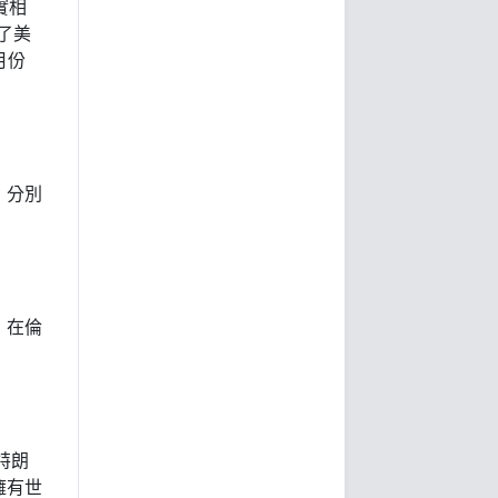
實相
了美
月份
，分別
，在倫
。
特朗
擁有世