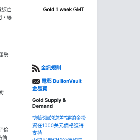
重返白
Gold 1 week
GMT
問，導
漲勢
金訊規則
電郵 BullionVault
金易寶
衝
Gold Supply &
Demand
"創紀錄的逆差"讓鉑金投
資在1000美元價格獲得
了倫
支持
點倫