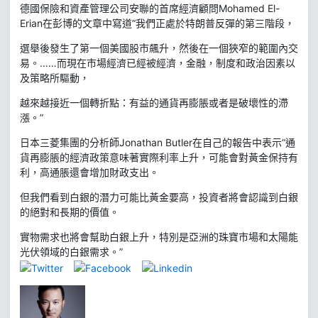
德國保險和資產管理公司安聯的首席經濟顧問Mohamed El-
Erian在彭博的文章中寫道“我們正處於特朗普反彈的第三階段，
選舉後發生了第一個美國股市飆升，然後在一個狹窄的範圍內交
易。……而現在市場經濟已經被經濟，金融，制度和政治因素以
及策略所驅動，
越來越接近一個轉折點：有益的通貨再膨脹或者是破壞性的滯
漲。”
日本三菱集團的分析師Jonathan Butler在自己的報告中表示“通
貨再膨脹的經濟政策意味著實際利率上升，可能會對黃金保持有
利，高通脹還會增加財政支出。
但我們看到白銀的潛力可能比黃金要高，投資者將會認識到白銀
的絕對和長期的價值。
實物需求也將會幫助白銀上升，特別是亞洲的珠寶市場和太陽能
光伏領域的白銀需求。”