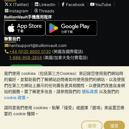
X (Twitter)
LinkedIn
Facebook
YouTube
Instagram
Threads
BullionVault手機應用程序
聯繫我們
hantsupport@bullionvault.com
+44 (0)20 8600 0130
(英國及國際電話)
1-888-908-2858
(美國/加拿大免付費電話)
點擊通話
我們使用 cookies（包括第三方Cookies）來記錄您使用我們網站時
辦公時間:
的偏好，並幫助我們了解網站訪問者如何使用我們的網站，以及使我
9am to 8:30pm (英國時間), 周一至周五
們在第三方網站上展示的任何廣告更具相關性，以便我們改進自身網
Galmarley Ltd T/A BullionVault
站的服務。要了解更多信息，請參閱我們的
隱私政策
以及我們的
3 Shortlands (7th Floor)
cookie 政策
。
Hammersmith
請同意我們使用 cookies，點擊『接受』或選擇『選項』來設置您需
London
要的 cookie 種類。
W6 8DA
United Kingdom
選項
接受
請注意:
貴金屬的價值可能下跌也可能上漲。歷史趨勢不能保證未來