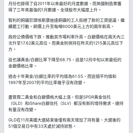
月份也錄得了自2011年以來最好的月度數據，而英國制造業獲
得了三年來最強的1月數據。全球股市大幅度上升。
智利的銅礦巨頭埃斯康迪達銅礦的工人拒絕了新的工資提議，繼
續罷工行動。銅價上升至每噸6000美元上方的兩年新高。
政府公債價格下跌，推動其市場利率升高。白銀價格在兩天內三
次升至17.62美元高位。而黃金則保持在昨天的1215美元高位下
方。
這也讓黃金/白銀比率下降至68.75，這是12月中旬以來最低的
金銀價格比率。
過去十年黃金/白銀比率的平均值為61.55，而這個平均值和
1997年至2007的平均比率幾乎沒有改變。
盡管周二黃金和白銀價格大幅上漲，但是SPDR黃金信托
（GLD）和iShare白銀信托（SLV）都沒有新的增持需求，總持
有量沒有改變。
GLD在11月美國大選結束後僅有兩天增加了持有量，大選後的
51個交易日中有33天處於減持狀態。