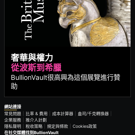
奢華與權力
從波斯到希臘
BullionVault很高興為這個展覽進行贊
助
網站連接
常見問題
比率 & 費用
成本計算器
盎司/千克轉換器
企業服務
推介人計劃
隱私聲明
稅收策略
規定與條款
Cookies政策
在社交媒體找到BullionVault