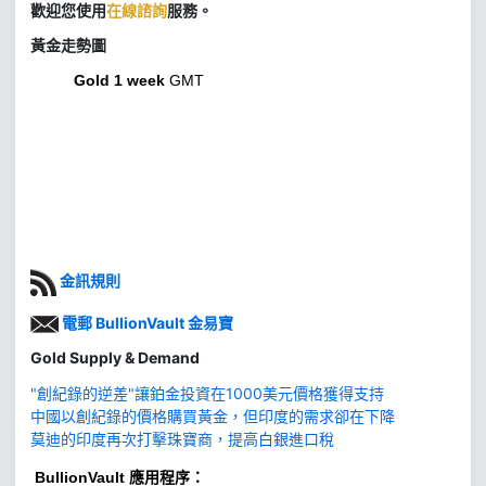
歡迎您使用
在線諮詢
服務。
黃金走勢圖
Gold 1 week
GMT
金訊規則
電郵 BullionVault 金易寶
Gold Supply & Demand
"創紀錄的逆差"讓鉑金投資在1000美元價格獲得支持
中國以創紀錄的價格購買黃金，但印度的需求卻在下降
莫迪的印度再次打擊珠寶商，提高白銀進口稅
BullionVault
應用程序：