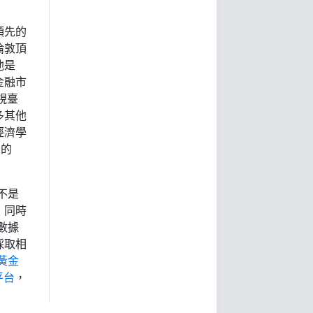
球領先的
倫敦頂
他是
金融市
視臺
多其他
經濟學
利的
不是
，同時
數據
採取相
黃金
平台
，