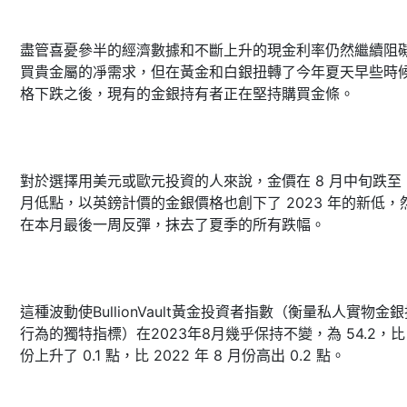
盡管喜憂參半的經濟數據和不斷上升的現金利率仍然繼續阻
買貴金屬的凈需求，但在黃金和白銀扭轉了今年夏天早些時
格下跌之後，現有的金銀持有者正在堅持購買金條。
對於選擇用美元或歐元投資的人來說，金價在 8 月中旬跌至 
月低點，以英鎊計價的金銀價格也創下了 2023 年的新低，
在本月最後一周反彈，抹去了夏季的所有跌幅。
這種波動使BullionVault黃金投資者指數（衡量私人實物金
行為的獨特指標）在2023年8月幾乎保持不變，為 54.2，比 
份上升了 0.1 點，比 2022 年 8 月份高出 0.2 點。