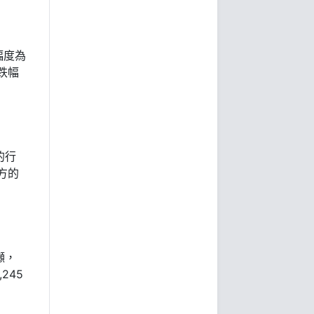
幅度為
跌幅
的行
買方的
噸，
245