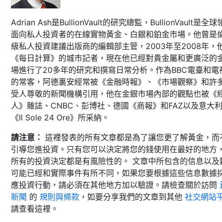
Adrian Ash是BullionVault的研究總監，BullionVault是全
面向私人投資者的在線實物黃金、白銀和鉑金市場。他曾是
級私人投資建議出版商的編輯部主管，2003年至2008年，
《每日計算》的城市記者，現在他已經對貴金屬和更廣泛的
場進行了20多年的研究和撰寫日常分析。作為BBC電臺和電
的常客，阿德裏安經常被《金融時報》、《市場觀察》和許
受人尊敬的新聞機構引用，他在金銀市場內部的觀點也被《
人》雜誌、CNBC、彭博社、德國《商報》和FAZ以及意大
《Il Sole 24 Ore》所采納。
請注意：
這裡發表的所有文章都是為了讓您更了解黃金，而
引導您進投資。只有您可以決定將您的錢使用在最好的地方
所有的投資決定都是有風險性的。 文章中所包含的信息以及
可能已經和實際事件有所不同，如果您要根據這些信息數據
應投資行動，請必須在其他地方加以驗證。請檢查關於訪問
新聞
的
規則與條款
，如要分享我們的文章到其他
社交網站
請查看這裡。