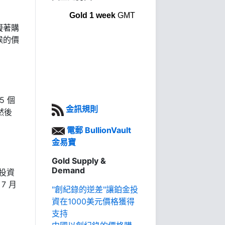
Gold 1 week
GMT
礙著購
候的價
5 個
金訊規則
然後
電郵 BullionVault
金易寶
Gold Supply &
Demand
銀投資
7 月
"創紀錄的逆差"讓鉑金投
資在1000美元價格獲得
支持