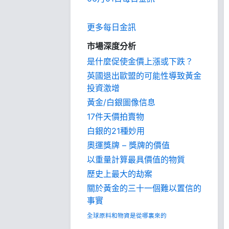
更多每日金訊
市場深度分析
是什麼促使金價上漲或下跌？
英國退出歐盟的可能性導致黃金
投資激增
黃金/白銀圖像信息
17件天價拍賣物
白銀的21種妙用
奧運獎牌 – 獎牌的價值
以重量計算最具價值的物質
歷史上最大的劫案
關於黃金的三十一個難以置信的
事實
全球原料和物資是從哪裏來的