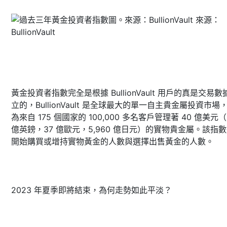
黃金投資者指數完全是根據 BullionVault 用戶的真是交易數
立的，BullionVault 是全球最大的單一自主貴金屬投資市場
為來自 175 個國家的 100,000 多名客戶管理著 40 億美元（
億英鎊，37 億歐元，5,960 億日元）的實物貴金屬。該指
開始購買或增持實物黃金的人數與選擇出售黃金的人數。
2023 年夏季即將結束，為何走勢如此平淡？