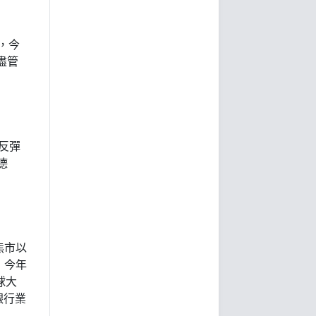
長，今
，盡管
點反彈
德
熊市以
，今年
球大
銀行業