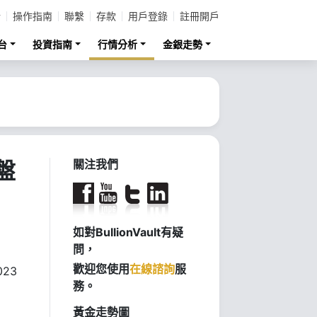
計
操作指南
聯繫
存款
用戶登錄
註冊開戶
台
投資指南
行情分析
金銀走勢
盤
關注我們
如對BullionVault有疑
問，
歡迎您使用
在線諮詢
服
023
務。
黃金走勢圖