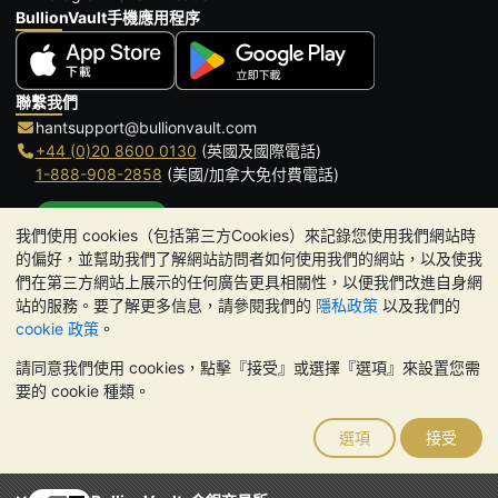
BullionVault手機應用程序
聯繫我們
hantsupport@bullionvault.com
+44 (0)20 8600 0130
(英國及國際電話)
1-888-908-2858
(美國/加拿大免付費電話)
點擊通話
我們使用 cookies（包括第三方Cookies）來記錄您使用我們網站時
辦公時間:
的偏好，並幫助我們了解網站訪問者如何使用我們的網站，以及使我
9am to 8:30pm (英國時間), 周一至周五
們在第三方網站上展示的任何廣告更具相關性，以便我們改進自身網
Galmarley Ltd T/A BullionVault
站的服務。要了解更多信息，請參閱我們的
隱私政策
以及我們的
3 Shortlands (7th Floor)
cookie 政策
。
Hammersmith
請同意我們使用 cookies，點擊『接受』或選擇『選項』來設置您需
London
要的 cookie 種類。
W6 8DA
United Kingdom
選項
接受
請注意:
貴金屬的價值可能下跌也可能上漲。歷史趨勢不能保證未來
的價格走勢。BullionVault 網站及其任何通訊中的任何內容均不構成
投資建議。您應該考慮尋求專業建議，以確定投資並持有金條是否適