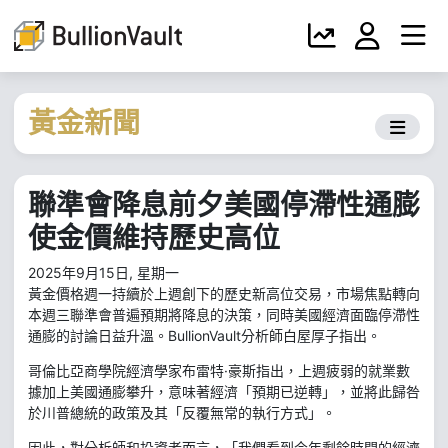
黃金新聞
聯準會降息前夕美國停滯性通膨
使金價維持歷史高位
2025年9月15日, 星期一
黃金價格週一持續於上週創下的歷史新高位交易，市場焦點轉向
本週三聯準會普遍預期將降息的決策，同時美國經濟面臨停滯性
通膨的討論日益升溫。BullionVault分析師白屋厚子指出。
哥倫比亞商學院經濟學家布雷特·豪斯指出，上週疲弱的就業數
據加上美國通膨攀升，意味著經濟「預期已逆轉」，並將此歸咎
於川普總統的政策及其「反覆無常的執行方式」。
因此，對分析師和投資者而言，「我們看到今年剩餘時間的經濟