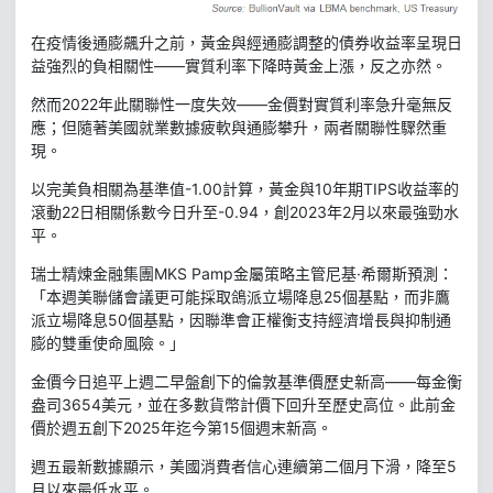
在疫情後通膨飆升之前，黃金與經通膨調整的債券收益率呈現日
益強烈的負相關性——實質利率下降時黃金上漲，反之亦然。
然而2022年此關聯性一度失效——金價對實質利率急升毫無反
應；但隨著美國就業數據疲軟與通膨攀升，兩者關聯性驟然重
現。
以完美負相關為基準值-1.00計算，黃金與10年期TIPS收益率的
滾動22日相關係數今日升至-0.94，創2023年2月以來最強勁水
平。
瑞士精煉金融集團MKS Pamp金屬策略主管尼基·希爾斯預測：
「本週美聯儲會議更可能採取鴿派立場降息25個基點，而非鷹
派立場降息50個基點，因聯準會正權衡支持經濟增長與抑制通
膨的雙重使命風險。」
金價今日追平上週二早盤創下的倫敦基準價歷史新高——每金衡
盎司3654美元，並在多數貨幣計價下回升至歷史高位。此前金
價於週五創下2025年迄今第15個週末新高。
週五最新數據顯示，美國消費者信心連續第二個月下滑，降至5
月以來最低水平。