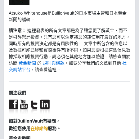
Atsuko Whitehouse是BullionVault的日本市場主管和日本黃金
新聞的編輯。
請注意：
這裡發表的所有文章都是為了讓您更了解黃金，而不
是引導您進投資。只有您可以決定將您的錢使用在最好的地方，
同時所有的投資決定都是有風險性的。 文章中所包含的信息以
及數據可能已經和實際事件有所不同，如果您要根據這些信息數
據採取相應投資行動，請必須在其他地方加以驗證。請檢查關於
訪問
黃金新聞
的
規則與條款
，如要分享我們的文章到其他
社
交網站平台
，請查看這裡。
關注我們
如對BullionVault有疑問，
歡迎您使用
在線諮詢
服務。
黃金走勢圖