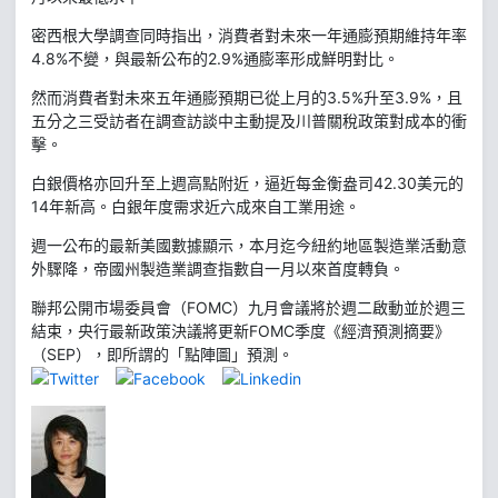
密西根大學調查同時指出，消費者對未來一年通膨預期維持年率
4.8%不變，與最新公布的2.9%通膨率形成鮮明對比。
然而消費者對未來五年通膨預期已從上月的3.5%升至3.9%，且
五分之三受訪者在調查訪談中主動提及川普關稅政策對成本的衝
擊。
白銀價格亦回升至上週高點附近，逼近每金衡盎司42.30美元的
14年新高。白銀年度需求近六成來自工業用途。
週一公布的最新美國數據顯示，本月迄今紐約地區製造業活動意
外驟降，帝國州製造業調查指數自一月以來首度轉負。
聯邦公開市場委員會（FOMC）九月會議將於週二啟動並於週三
結束，央行最新政策決議將更新FOMC季度《經濟預測摘要》
（SEP），即所謂的「點陣圖」預測。