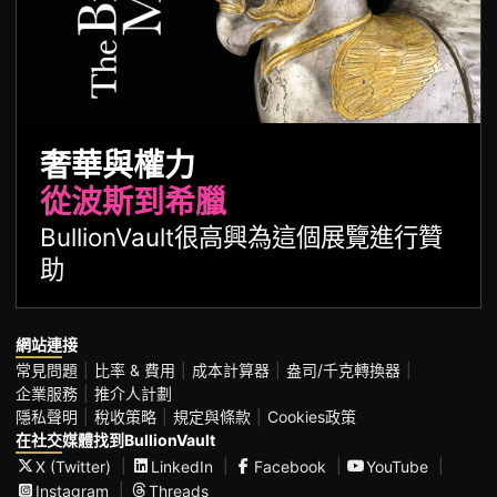
奢華與權力
從波斯到希臘
BullionVault很高興為這個展覽進行贊
助
網站連接
常見問題
比率 & 費用
成本計算器
盎司/千克轉換器
企業服務
推介人計劃
隱私聲明
稅收策略
規定與條款
Cookies政策
在社交媒體找到BullionVault
X (Twitter)
LinkedIn
Facebook
YouTube
Instagram
Threads