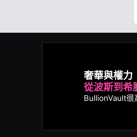
奢華與權力
從波斯到希
BullionVa