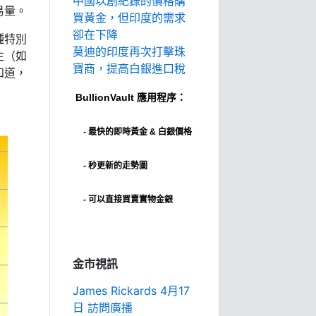
中國以創紀錄的價格購
易量。
買黃金，但印度的需求
卻在下降
種特別
莫迪的印度再次打擊珠
生（如
寶商，提高白銀進口稅
知道，
BullionVault
應用程序：
-
最快的即時黃金 & 白銀價格
- 秒更新的走勢圖
- 可以直接買賣實物金銀
金市視訊
James Rickards 4月17
日 訪問廣播