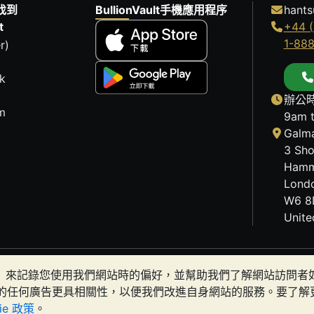
找到
BullionVault手機應用程序
hants
t
+44 (
1-88
r)
k
辦公時
m
9am 
Galma
3 Sho
Hamm
Lond
W6 8
Unit
歷史趨勢不能保證未來的價格走勢。BullionVault 網站及
okies）來記錄您使用我們網站時的偏好，並幫助我們了解網站訪問
有金條是否適合您。
的任何廣告更具相關性，以便我們改進自身網站的服務。要了解
kie 政策
。