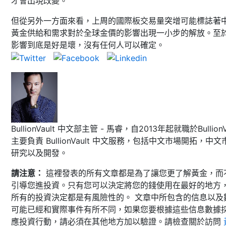
才會出現改變。
但從另外一方面來看，上周的國際板交易量突增可能標誌著
黃金供給和需求對於全球金價的影響出現一小步的解放。至
影響到底是好是壞，沒有任何人可以確定。
BullionVault 中文部主管 - 馬睿，自2013年起就職於BullionVa
主要負責 BullionVault 中文服務，包括中文市場開拓，中文
研究以及開發。
請注意：
這裡發表的所有文章都是為了讓您更了解黃金，而
引導您進投資。只有您可以決定將您的錢使用在最好的地方
所有的投資決定都是有風險性的。 文章中所包含的信息以及
可能已經和實際事件有所不同，如果您要根據這些信息數據
應投資行動，請必須在其他地方加以驗證。請檢查關於訪問