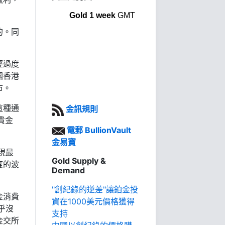
Gold 1 week
GMT
的。同
經過度
國香港
市。
這種通
金訊規則
貴金
電郵 BullionVault
金易寶
現最
Gold Supply &
度的波
Demand
"創紀錄的逆差"讓鉑金投
金消費
資在1000美元價格獲得
乎沒
支持
金交所