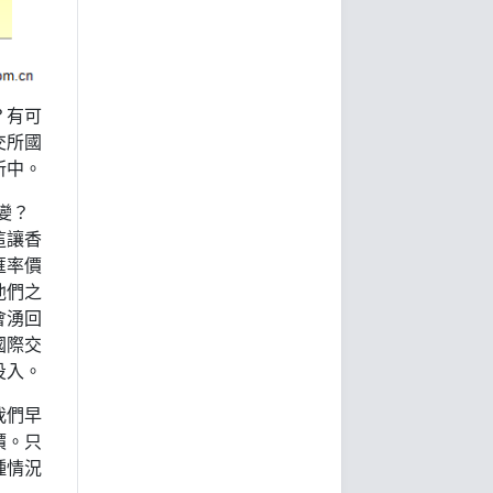
？有可
交所國
所中。
變？
這讓香
匯率價
他們之
會湧回
國際交
投入。
我們早
價。只
種情況