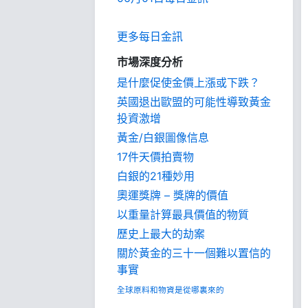
更多每日金訊
市場深度分析
是什麼促使金價上漲或下跌？
英國退出歐盟的可能性導致黃金
投資激增
黃金/白銀圖像信息
17件天價拍賣物
白銀的21種妙用
奧運獎牌 – 獎牌的價值
以重量計算最具價值的物質
歷史上最大的劫案
關於黃金的三十一個難以置信的
事實
全球原料和物資是從哪裏來的