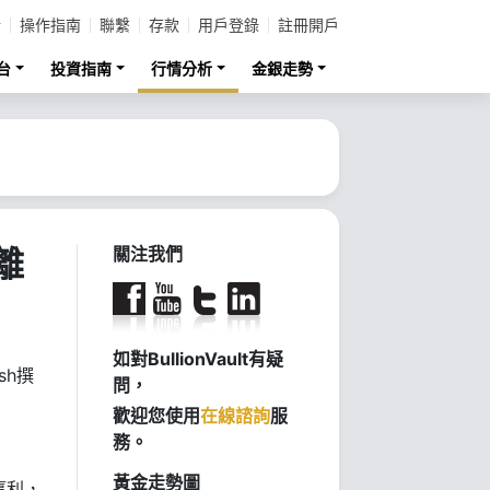
計
操作指南
聯繫
存款
用戶登錄
註冊開戶
台
投資指南
行情分析
金銀走勢
離
關注我們
如對BullionVault有疑
sh撰
問，
歡迎您使用
在線諮詢
服
務。
黃金走勢圖
贏利，