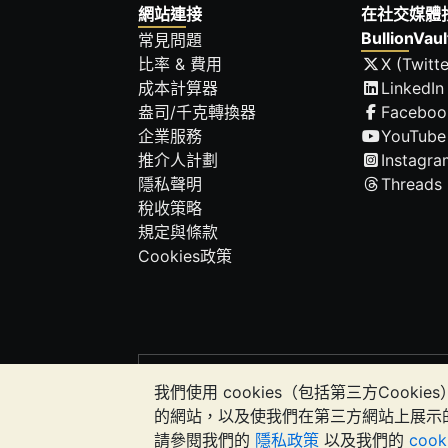
網站連接
在社交媒體
BullionVaul
常見問題
比率 & 費用
X (Twitte
成本計算器
LinkedIn
盎司/千克轉換器
Faceboo
企業服務
YouTube
推介人計劃
Instagra
隱私聲明
Threads
稅收策略
規定與條款
Cookies政策
請注意:
貴金屬的價值可能下跌也可能上漲。
我們使用 cookies（包括第三方Co
應該考慮尋求專業建議，以確定投資並持
的網站，以及使我們在第三方網站上展示
請參閱我們的
隱私政策
以及我們的
coo