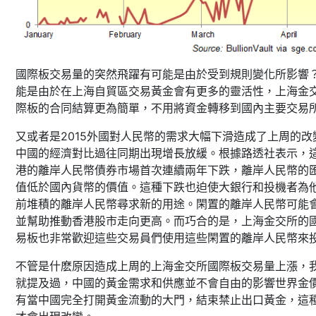
國際板交易量的突然飛躍有可能是由於受到規則變化所影響
能是由於在上海自貿區交易黃金會有更多的靈活性，上海金
際板的合同結算更為簡單，不用將資金轉移到國內主要交易
又或者是2015外國對人民幣的需求大幅下滑造成了上周的改
中國的經濟對比過往同期出現增長放緩。根據路透社表示，
港的離岸人民幣債券市場首次連續兩年下跌，離岸人民幣的
值低於國內貨幣的價值。這種下跌也迫使大銀行和投機者為
前堆積的離岸人民幣尋求新的用途。閑置的離岸人民幣可能
並幫助推動香港股市走向更高。而巧合的是，上海金交所的
易板也非常歡迎這些交易員們使用這些閑置的離岸人民幣來
不管是什麽原因造成上周的上海金交所國際板交易量上漲，
就提及過，中國的黃金需求和供應並不會自由的影響世界金
有當中國完全打開黃金流動的大門，結束禁止出口黃金，這