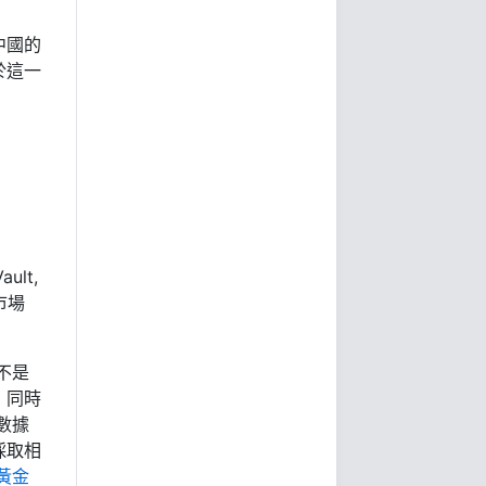
中國的
於這一
ult,
市場
不是
，同時
數據
採取相
黃金