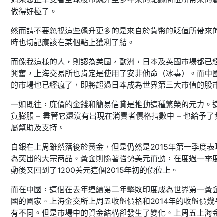
做得好極了。
然而請不要忽視這些飆升更多的是來自於貨幣的貶值所帶來
時也切記應該在某個點上獲利了結。
而像我這樣的人，則認為美國，歐洲，日本及英國市場都已
興奮，上海交易所也肯定是使用了安非他命（冰毒）。而中
的市場也已經瘋了，即將超過日本成為世界第三大市值的股
一如既往，廉價的金錢和簡易信貸是推動這種繁榮的元力。
貨膨脹 – 盡管它還沒有出現在消費者價格指數中 – 也給予了
屬幫助及支持。
白銀在上周雖然落後於黃金，但是仍然是2015年第一季度表
為突出的大宗商品。黃金則隨著強勢美元而動，在度過一季
動後又回到了1200美元這個2015年初的價位上。
而在中國，這個在去年連續第二年擊敗印度成為世界第一黃
國的國家。上海金交所上周五收盤價格和2014年的收盤價幾
有不同。但是市場中的資金結構卻發生了變化。上周五上海