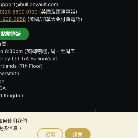
upport@bullionvault.com
0)20 8600 0130
(英國及國際電話)
8-908-2858
(美國/加拿大免付費電話)
點擊通話
間:
to 8:30pm (英國時間), 周一至周五
rley Ltd T/A BullionVault
rtlands (7th Floor)
ersmith
on
DA
ed Kingdom
其任何通訊中的任何內容均不構成投資建議。您
者如何使用我們
更多信息，
選項
接受