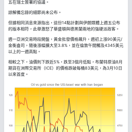
五在瑞士簽署的協議。
諒解備忘錄的細節尚未公布。
但據相同消息來源指出，這份14點計劃與伊朗媒體上週五公布
的版本相符，此舉激怒了華盛頓與德黑蘭兩地的強硬派政客。
週一亞洲交易時段開盤，黃金批發價格飆升，週初上漲90美元/
金衡盎司，隨後漲幅擴大至3.8%，並在倫敦午間觸及4345美元
以上的一週高點。
相較之下，油價則下跌近5%，跌至3個月低點，布蘭特原油8月
期貨在洲際交易所（ICE）的價格跌破每桶83美元，為3月10日
以來首度。