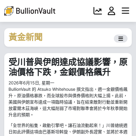
黃金新聞
受川普與伊朗達成協議影響，原
油價格下跌，金銀價格飆升
2026年6月15日, 星期一
BullionVault 的 Atsuko Whitehouse 撰文指出，週一金銀價格飆
升，原油價格暴跌，而全球股市與債券價格則大幅上揚。此前，
美國與伊朗宣布達成一項臨時協議，旨在結束敵對行動並重新開
放霍爾木茲海峽，這大幅削弱了市場對聯準會將於今年秋季開始
升息的預期。
「全世界的船隻，啟動引擎吧。讓石油流動起來！」川普總統週
日如此評價這項由巴基斯坦斡旋、伊朗副外長證實、並將於本週