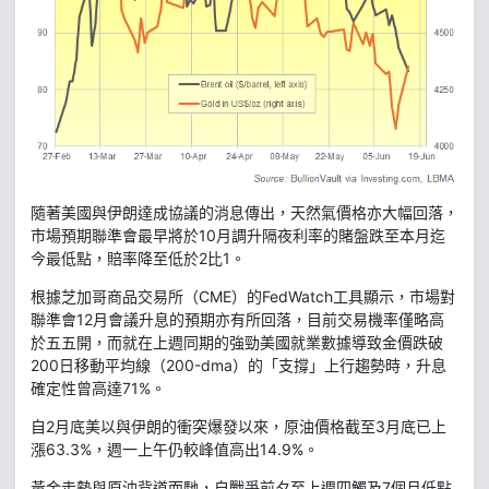
隨著美國與伊朗達成協議的消息傳出，天然氣價格亦大幅回落，
市場預期聯準會最早將於10月調升隔夜利率的賭盤跌至本月迄
今最低點，賠率降至低於2比1。
根據芝加哥商品交易所（CME）的FedWatch工具顯示，市場對
聯準會12月會議升息的預期亦有所回落，目前交易機率僅略高
於五五開，而就在上週同期的強勁美國就業數據導致金價跌破
200日移動平均線（200-dma）的「支撐」上行趨勢時，升息
確定性曾高達71%。
自2月底美以與伊朗的衝突爆發以來，原油價格截至3月底已上
漲63.3%，週一上午仍較峰值高出14.9%。
黃金走勢與原油背道而馳，自戰爭前夕至上週四觸及7個月低點