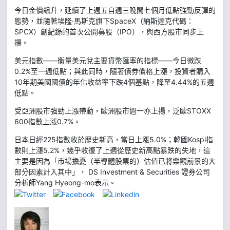
今日金價飆升，延續了上週五自週三晚間七個月低點強勁反彈的
態勢，並隨著埃隆·馬斯克旗下SpaceX（納斯達克代碼：
SPCX）創紀錄的首次公開募股（IPO），與西方股市同步上
揚。
美元指數——衡量美元兌主要貨幣匯率的指標——今日微跌
0.2%至一週低點；與此同時，隨著債券價格上漲，投資者購入
10年期美國國債的年化收益率下跌4個基點，降至4.44%的五週
低點。
受亞洲股市強勁上漲帶動，歐洲股市週一亦上揚，泛歐STOXX
600指數上漲0.7%。
日本日經225指數收於歷史新高，當日上漲5.0%；韓國Kospi指
數則上漲5.2%，幾乎收復了上週從歷史新高點暴跌的失地，這
主要是因為「市場擔憂（半導體股票的）估值已將樂觀前景的大
部分因素計入其中」， DS Investment & Securities 證券公司
分析師Yang Hyeong-mo表示。