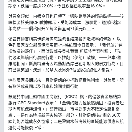
期間，跌幅一度達22.0%，今日跌幅已收窄至16.9%。
與黃金類似，白銀今日也扭轉了上週陡峭暴跌的殘餘跌幅——該
跌幅源於美國CPI數據顯示，受能源成本上漲驅動，通膨已達3
年高點——價格回升至每金衡盎司71美元以上。
儘管有傳言稱美伊諒解備忘錄包含結束黎巴嫩戰事的條款， 以
色列國家安全部長伊塔馬爾·本-格維爾今日表示：「我們並非這
項協議的夥伴」，而財政部長貝扎萊爾·斯莫特里奇則稱：「我
們必須繼續自行展開行動，以推翻（伊朗）政權」——與本-格
維爾相同，斯莫特里奇因煽動對西岸巴勒斯坦人的暴力行為，目
前已遭英國、澳洲、加拿大及另外7個國家實施個人制裁。
這些國家長期以來一直對伊朗的神權政權實施制裁，與美國、所
有歐盟成員國以及日本和韓國共同行動。
隸屬於中國巨頭中國工商銀行（ICBC）旗下的倫敦貴金屬結算
銀行ICBC Standard表示：「金價的阻力位依然穩固，投資者短
期內可能保持謹慎。」該行指出，市場對兩大不確定性感到憂
慮：一是作為這項新停火協議一部分、針對伊朗核計劃的60天
談判能否達成永久協議；二是霍爾木茲海峽的區域能源供應及航
運何時能恢復正常。