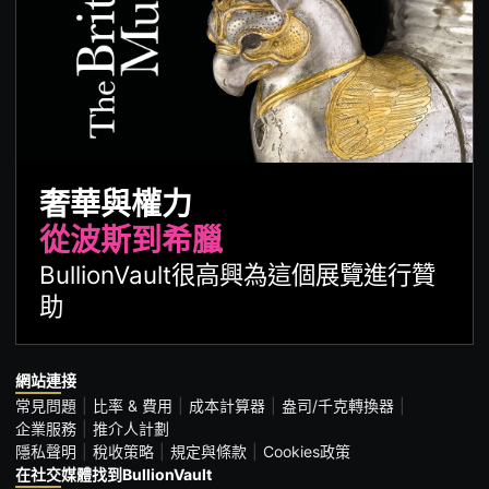
奢華與權力
從波斯到希臘
BullionVault很高興為這個展覽進行贊
助
網站連接
常見問題
比率 & 費用
成本計算器
盎司/千克轉換器
企業服務
推介人計劃
隱私聲明
稅收策略
規定與條款
Cookies政策
在社交媒體找到BullionVault