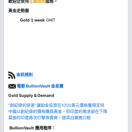
歡迎您使用
在線諮詢
服務。
黃金走勢圖
Gold 1 week
GMT
金訊規則
電郵 BullionVault 金易寶
Gold Supply & Demand
"創紀錄的逆差"讓鉑金投資在1000美元價格獲得支持
中國以創紀錄的價格購買黃金，但印度的需求卻在下降
莫迪的印度再次打擊珠寶商，提高白銀進口稅
BullionVault
應用程序：