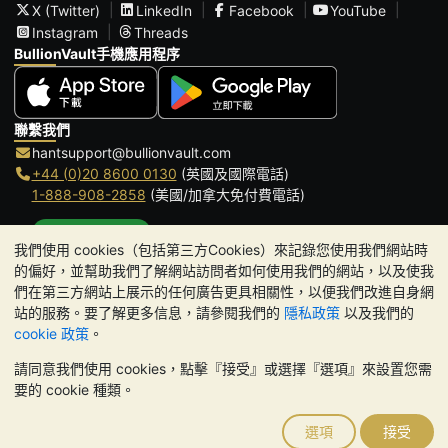
X (Twitter)
LinkedIn
Facebook
YouTube
Instagram
Threads
BullionVault手機應用程序
聯繫我們
hantsupport@bullionvault.com
+44 (0)20 8600 0130
(英國及國際電話)
1-888-908-2858
(美國/加拿大免付費電話)
點擊通話
我們使用 cookies（包括第三方Cookies）來記錄您使用我們網站時
辦公時間:
的偏好，並幫助我們了解網站訪問者如何使用我們的網站，以及使我
9am to 8:30pm (英國時間), 周一至周五
們在第三方網站上展示的任何廣告更具相關性，以便我們改進自身網
Galmarley Ltd T/A BullionVault
站的服務。要了解更多信息，請參閱我們的
隱私政策
以及我們的
3 Shortlands (7th Floor)
cookie 政策
。
Hammersmith
請同意我們使用 cookies，點擊『接受』或選擇『選項』來設置您需
London
要的 cookie 種類。
W6 8DA
United Kingdom
選項
接受
請注意:
貴金屬的價值可能下跌也可能上漲。歷史趨勢不能保證未來