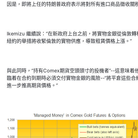
因是，即將上任的特朗普政府表示將對所有進口商品徵收關稅
Ikemizu 繼續說：“在新政府上台之前，將實物金銀從倫敦轉
紐約的舉措將收緊倫敦的實物供應，導致租賃價格上漲。”
與此同時，“持有Comex期貨空頭頭寸的投機者”--這意味着
臨着在合約到期時必須交付實物金銀的風險--“將平倉這些合
進一步推高期貨價格。”