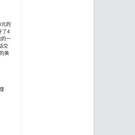
8元的
升了4
勵的一
話交
的美
理