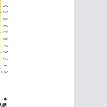
示，對
和期