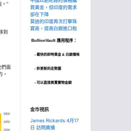
中國以創紀錄的價格購
。”
買黃金，但印度的需求
卻在下降
莫迪的印度再次打擊珠
寶商，提高白銀進口稅
移到
BullionVault
應用程序：
-
最快的即時黃金 & 白銀價格
他們面
- 秒更新的走勢圖
約，
- 可以直接買賣實物金銀
金市視訊
James Rickards 4月17
日 訪問廣播