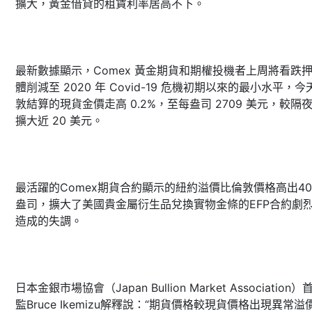
擴大，黃金借貸的租賃利率居高不下。
最新數據顯示，Comex 黃金期貨和期權投機者上周將看跌
體削減至 2020 年 Covid-19 危機初期以來的最小水平，今
敦結算的現貨金價走高 0.2%，至每盎司 2709 美元，較隔
擴大近 20 美元。
最活躍的Comex期貨合約顯示的紐約溢價比倫敦價格高出40
盎司，擴大了美國貴金屬衍生品兌換實物金條的EFP合約劇
造成的失調。
日本金銀市場協會（Japan Bullion Market Association
監Bruce Ikemizu解釋說：“期貨價格較現貨價格出現異常溢