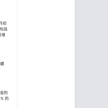
月初
中包括
日增
繼續
黃金的
8% 的