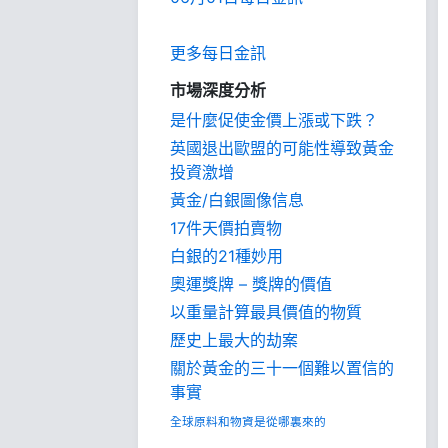
更多每日金訊
市場深度分析
是什麼促使金價上漲或下跌？
英國退出歐盟的可能性導致黃金
投資激增
黃金/白銀圖像信息
17件天價拍賣物
白銀的21種妙用
奧運獎牌 – 獎牌的價值
以重量計算最具價值的物質
歷史上最大的劫案
關於黃金的三十一個難以置信的
事實
全球原料和物資是從哪裏來的