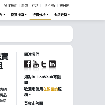
計
操作指南
聯繫
存款
用戶登錄
註冊開戶
台
投資指南
行情分析
金銀走勢
統寶
關注我們
租
如對BullionVault有疑
問，
歡迎您使用
在線諮詢
服
統唐納
務。
商品
繼續
黃金走勢圖