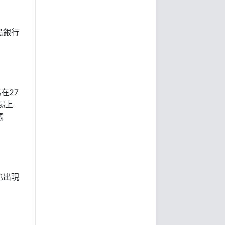
民銀行
在27
場上
漲
也出現