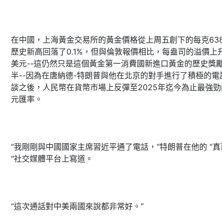
在中國，上海黃金交易所的黃金價格從上周五創下的每克63
歷史新高回落了0.1%，但與倫敦報價相比，每盎司的溢價上
美元--這仍然只是這個黃金第一消費國新進口黃金的歷史獎
半--因為在唐納德-特朗普與他在北京的對手進行了積極的電
談之後，人民幣在貨幣市場上反彈至2025年迄今為止最強勁
元匯率。
“我剛剛與中國國家主席習近平通了電話，“特朗普在他的 ”真
"社交媒體平台上寫道。
“這次通話對中美兩國來說都非常好。”