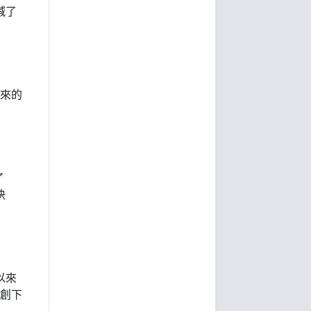
減了
以來的
了
快
以來
，創下