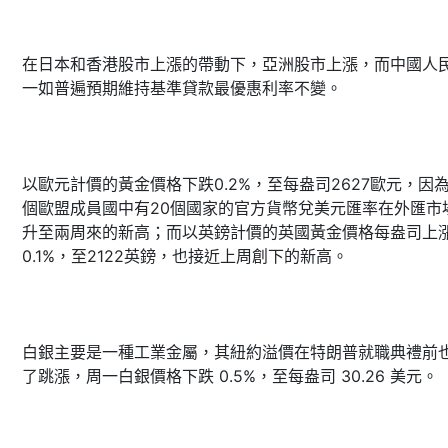
在日本和香港股市上漲的帶動下，亞洲股市上漲，而中國人
一如普遍預期維持基準貸款最優惠利率不變。
以歐元計價的黃金價格下跌0.2%，至每盎司2627歐元，因為
個歐盟成員國中有20個國家的官方貨幣兌美元匯率在外匯市
升至兩周來的新高；而以英鎊計價的英國黃金價格每盎司上
0.1%，至2122英鎊，也接近上周創下的新高。
白銀主要是一種工業金屬，其紐約溢價在特朗普就職典禮前
了跳漲，周一白銀價格下跌 0.5%，至每盎司 30.26 美元。