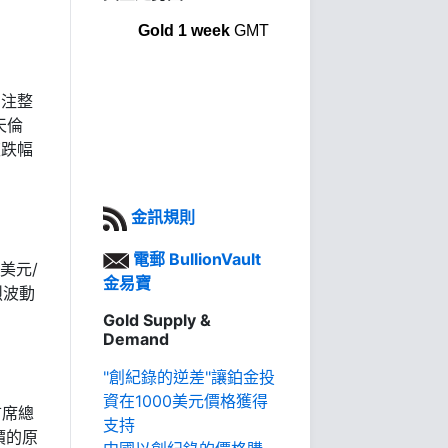
Gold 1 week
GMT
押注整
天倫
夜跌幅
金訊規則
電郵 BullionVault
美元/
金易寶
烈波動
Gold Supply &
Demand
"創紀錄的逆差"讓鉑金投
資在1000美元價格獲得
）首席總
支持
價的原