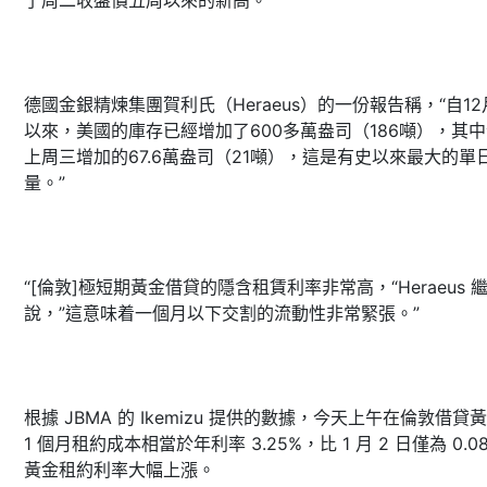
了周二收盤價五周以來的新高。
德國金銀精煉集團賀利氏（Heraeus）的一份報告稱，“自12
以來，美國的庫存已經增加了600多萬盎司（186噸），其
上周三增加的67.6萬盎司（21噸），這是有史以來最大的單
量。”
“[倫敦]極短期黃金借貸的隱含租賃利率非常高，“Heraeus 
說，”這意味着一個月以下交割的流動性非常緊張。”
根據 JBMA 的 Ikemizu 提供的數據，今天上午在倫敦借貸
1 個月租約成本相當於年利率 3.25%，比 1 月 2 日僅為 0.0
黃金租約利率大幅上漲。