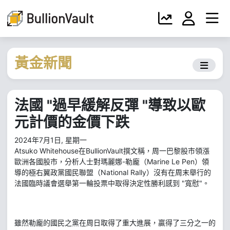
黃金新聞
法國 "過早緩解反彈 "導致以歐
元計價的金價下跌
2024年7月1日, 星期一
Atsuko Whitehouse在BullionVault撰文稱，周一巴黎股市領漲
歐洲各國股市，分析人士對瑪麗娜-勒龐（Marine Le Pen）領
導的極右翼政黨國民聯盟（National Rally）沒有在周末舉行的
法國臨時議會選舉第一輪投票中取得決定性勝利感到 "寬慰"。
雖然勒龐的國民之黨在周日取得了重大進展，贏得了三分之一的