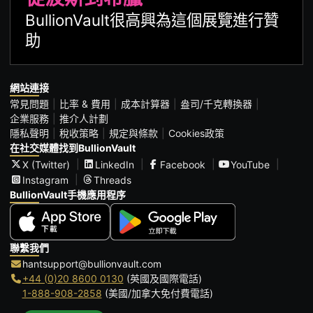
BullionVault很高興為這個展覽進行贊
助
網站連接
常見問題
比率 & 費用
成本計算器
盎司/千克轉換器
企業服務
推介人計劃
隱私聲明
稅收策略
規定與條款
Cookies政策
在社交媒體找到BullionVault
X (Twitter)
LinkedIn
Facebook
YouTube
Instagram
Threads
BullionVault手機應用程序
聯繫我們
hantsupport@bullionvault.com
+44 (0)20 8600 0130
(英國及國際電話)
1-888-908-2858
(美國/加拿大免付費電話)