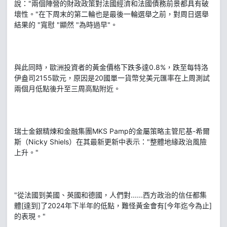
說："兩個陣營的財政政策對法國經濟和法國債務前景都具有破
壞性。"在下周末的第二輪也是最後一輪選舉之前，對周日選舉
結果的 "寬慰 "顯然 "為時過早"。
與此同時，歐洲投資者的黃金價格下跌多達0.8%，跌至每特洛
伊盎司2155歐元，原因是20國單一貨幣兌美元匯率在上周測試
兩個月低點後升至三周高點附近。
瑞士金銀精煉和金融集團MKS Pamp的金屬策略主管尼基-希爾
斯（Nicky Shiels）在其最新更新中表示："整體地緣政治風險
上升。"
"從法國到美國、英國和德國，人們對......西方政治的信任都集
體[達到]了2024年下半年的低點，難怪黃金會有[今年迄今為止]
的表現。"