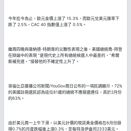
今年迄今為止，歐元金價上漲了 15.3%，而歐元兌美元匯率下
跌了 2.5%，CAC 40 指數僅上漲了 0.5%。
繼周四晚與唐納德-特朗普的災難性表現之後，美國總統喬-拜登
在辯論中的表現 "是現代史上所有總統候選人中最差的，"希爾
斯補充道，"接替他的不確定性上升了。
哥倫比亞廣播公司新聞/YouGov周日公布的一項民調顯示，72%
的美國註冊選民認為這位81歲的總統不應競選連任，高於2月份
的63%。
由於美元周一上午下滑，以美元計價的現貨黃金價格在6月份錄
得0.7%的月度跌幅後上漲0.3%，至每特洛伊盎司2333美元。