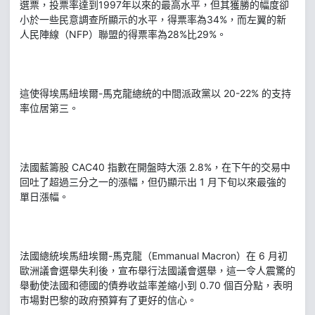
選票，投票率達到1997年以來的最高水平，但其獲勝的幅度卻
小於一些民意調查所顯示的水平，得票率為34%，而左翼的新
人民陣線（NFP）聯盟的得票率為28%比29%。
這使得埃馬紐埃爾-馬克龍總統的中間派政黨以 20-22% 的支持
率位居第三。
法國藍籌股 CAC40 指數在開盤時大漲 2.8%，在下午的交易中
回吐了超過三分之一的漲幅，但仍顯示出 1 月下旬以來最強的
單日漲幅。
法國總統埃馬紐埃爾-馬克龍（Emmanual Macron）在 6 月初
歐洲議會選舉失利後，宣布舉行法國議會選舉，這一令人震驚的
舉動使法國和德國的債券收益率差縮小到 0.70 個百分點，表明
市場對巴黎的政府預算有了更好的信心。