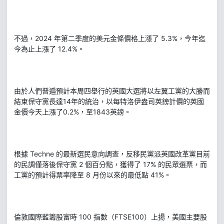
不過，2024 年第二季度的美元金條價格上漲了 5.3%，今年迄
今為止上漲了 12.4%。
由於人們普遍預計本周四舉行的英國大選將以左翼工黨的大勝而
結束保守黨長達14年的統治，以每特洛伊盎司英鎊計價的英國
金價今天上漲了0.2%，至1843英鎊。
根據 Techne 的最新選民意向調查，反移民黨派英國改革黨目前
的民調僅落後保守黨 2 個百分點，獲得了 17% 的民眾選票，而
工黨的預計得票率降至 8 月份以來的最低點 41%。
倫敦國際藍籌股富時 100 指數（FTSE100）上揚，美國主要股