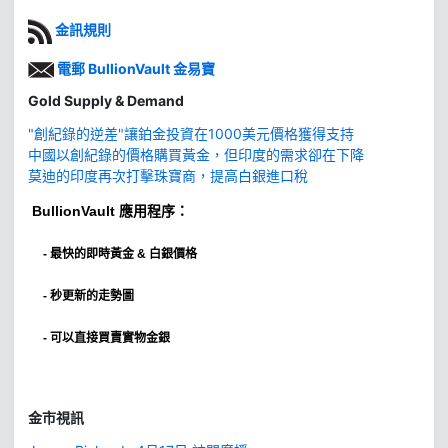
金訊規則
電郵 BullionVault 金易寶
Gold Supply & Demand
"創紀錄的逆差"讓鉑金投資在1000美元價格獲得支持
中國以創紀錄的價格購買黃金，但印度的需求卻在下降
莫迪的印度再次打擊珠寶商，提高白銀進口稅
BullionVault
應用程序：
-
最快的即時黃金 & 白銀價格
- 秒更新的走勢圖
- 可以直接買賣實物金銀
金市視訊