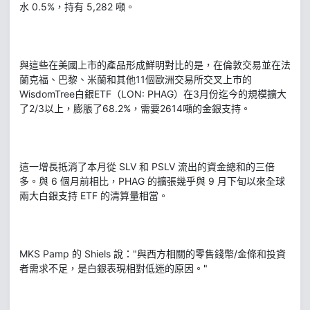
水 0.5%，持有 5,282 噸。
與這些在美國上市的產品形成鮮明對比的是，在倫敦交易並在法
蘭克福、巴黎、米蘭和其他11個歐洲交易所交叉上市的
WisdomTree白銀ETF（LON: PHAG）在3月份迄今的規模擴大
了2/3以上，膨脹了68.2%，需要2614噸的金銀支持。
這一增長抵消了本月從 SLV 和 PSLV 流出的資金總和的三倍
多。與 6 個月前相比，PHAG 的擴張幾乎與 9 月下旬以來全球
兩大白銀支持 ETF 的清算量相當。
MKS Pamp 的 Shiels 說："與西方相關的零售錢幣/金條和投資
者需求不足，是白銀表現相對低迷的原因。"