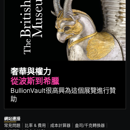
奢華與權力
從波斯到希臘
BullionVault很高興為這個展覽進行贊
助
網站連接
常見問題
比率 & 費用
成本計算器
盎司/千克轉換器