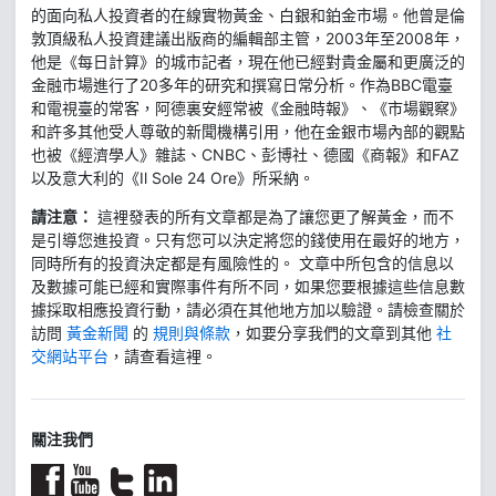
的面向私人投資者的在線實物黃金、白銀和鉑金市場。他曾是倫
敦頂級私人投資建議出版商的編輯部主管，2003年至2008年，
他是《每日計算》的城市記者，現在他已經對貴金屬和更廣泛的
金融市場進行了20多年的研究和撰寫日常分析。作為BBC電臺
和電視臺的常客，阿德裏安經常被《金融時報》、《市場觀察》
和許多其他受人尊敬的新聞機構引用，他在金銀市場內部的觀點
也被《經濟學人》雜誌、CNBC、彭博社、德國《商報》和FAZ
以及意大利的《Il Sole 24 Ore》所采納。
請注意：
這裡發表的所有文章都是為了讓您更了解黃金，而不
是引導您進投資。只有您可以決定將您的錢使用在最好的地方，
同時所有的投資決定都是有風險性的。 文章中所包含的信息以
及數據可能已經和實際事件有所不同，如果您要根據這些信息數
據採取相應投資行動，請必須在其他地方加以驗證。請檢查關於
訪問
黃金新聞
的
規則與條款
，如要分享我們的文章到其他
社
交網站平台
，請查看這裡。
關注我們