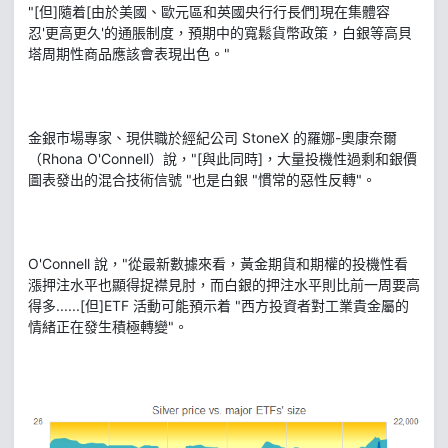
"[但]隨着[由於美國、歐元區和英國央行行長們]現在集體容
忍'更高更久'的通脹制度，預期中的寬鬆貨幣政策，白銀等高貝
塔周期性商品應該會表現出色。"
金銀市場專家、現供職於經紀公司 StoneX 的羅娜-奧康奈爾
（Rhona O'Connell）說，"[與此同時]，大量投機性過剩和銀價
圖表發出的混合技術信號 "也是白銀 "慣常的惡性反轉"。
O'Connell 說，"從最新數據來看，黃金期貨和期權的投機性看
漲押注水平也顯得捉襟見肘，而白銀的押注水平則比前一周要高
得多......[但]ETF 活動可能預示着 "西方投資者對工業貴金屬的
情緒正在發生積極轉變"。