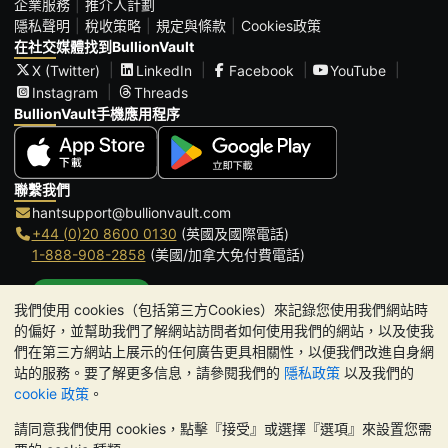
企業服務
推介人計劃
隱私聲明
稅收策略
規定與條款
Cookies政策
在社交媒體找到BullionVault
X (Twitter)
LinkedIn
Facebook
YouTube
Instagram
Threads
BullionVault手機應用程序
聯繫我們
hantsupport@bullionvault.com
+44 (0)20 8600 0130
(英國及國際電話)
1-888-908-2858
(美國/加拿大免付費電話)
點擊通話
我們使用 cookies（包括第三方Cookies）來記錄您使用我們網站時
辦公時間:
的偏好，並幫助我們了解網站訪問者如何使用我們的網站，以及使我
9am to 8:30pm (英國時間), 周一至周五
們在第三方網站上展示的任何廣告更具相關性，以便我們改進自身網
Galmarley Ltd T/A BullionVault
站的服務。要了解更多信息，請參閱我們的
隱私政策
以及我們的
3 Shortlands (7th Floor)
cookie 政策
。
Hammersmith
請同意我們使用 cookies，點擊『接受』或選擇『選項』來設置您需
London