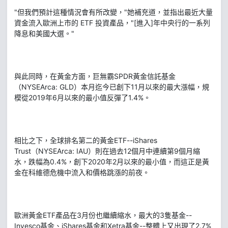
"但我們預計這種情況會有所改變，"她補充道，並指出最近大量
資金流入歐洲上市的 ETF 投資產品，"[進入]年中央行的一系列
降息和美國大選。"
與此同時，在黃金方面，巨無霸SPDR黃金信託基金
（NYSEArca: GLD）本月迄今已創下11月以來的最大漲幅，規
模從2019年6月以來的最小值反彈了1.4%。
相比之下，全球排名第二的黃金ETF--iShares
Trust（NYSEArca: IAU）則在過去12個月中連續第9個月縮
水，跌幅為0.4%，創下2020年2月以來的最小值，而這正是黃
金在科維德危機中流入和價格跳漲的前夜。
歐洲黃金ETF產品在3月份也繼續縮水，最大的3隻基金--
Invesco基金、iShares基金和Xetra基金--整體上又出現了2.7%