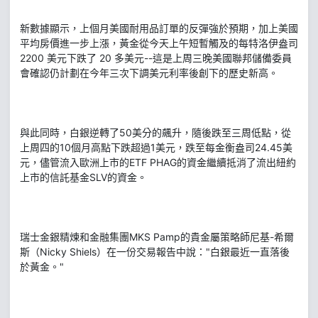
新數據顯示，上個月美國耐用品訂單的反彈強於預期，加上美國
平均房價進一步上漲，黃金從今天上午短暫觸及的每特洛伊盎司
2200 美元下跌了 20 多美元--這是上周三晚美國聯邦儲備委員
會確認仍計劃在今年三次下調美元利率後創下的歷史新高。
與此同時，白銀逆轉了50美分的飆升，隨後跌至三周低點，從
上周四的10個月高點下跌超過1美元，跌至每金衡盎司24.45美
元，儘管流入歐洲上市的ETF PHAG的資金繼續抵消了流出紐約
上市的信託基金SLV的資金。
瑞士金銀精煉和金融集團MKS Pamp的貴金屬策略師尼基-希爾
斯（Nicky Shiels）在一份交易報告中說："白銀最近一直落後
於黃金。"