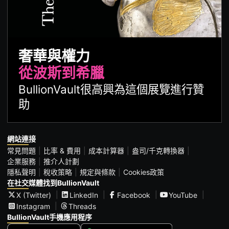
奢華與權力
從波斯到希臘
BullionVault很高興為這個展覽進行贊
助
網站連接
常見問題
比率 & 費用
成本計算器
盎司/千克轉換器
企業服務
推介人計劃
隱私聲明
稅收策略
規定與條款
Cookies政策
在社交媒體找到BullionVault
X (Twitter)
LinkedIn
Facebook
YouTube
Instagram
Threads
BullionVault手機應用程序