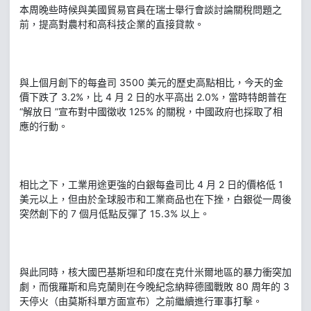
本周晚些時候與美國貿易官員在瑞士舉行會談討論關稅問題之
前，提高對農村和高科技企業的直接貸款。
與上個月創下的每盎司 3500 美元的歷史高點相比，今天的金
價下跌了 3.2%，比 4 月 2 日的水平高出 2.0%，當時特朗普在
“解放日 ”宣布對中國徵收 125% 的關稅，中國政府也採取了相
應的行動。
相比之下，工業用途更強的白銀每盎司比 4 月 2 日的價格低 1
美元以上，但由於全球股市和工業商品也在下挫，白銀從一周後
突然創下的 7 個月低點反彈了 15.3% 以上。
與此同時，核大國巴基斯坦和印度在克什米爾地區的暴力衝突加
劇，而俄羅斯和烏克蘭則在今晚紀念納粹德國戰敗 80 周年的 3
天停火（由莫斯科單方面宣布）之前繼續進行軍事打擊。