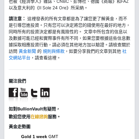
也被《經濟學人》雜誌、CNBC、彭博社、德國《商報》和FAZ
以及意大利的《Il Sole 24 Ore》所采納。
請注意：
這裡發表的所有文章都是為了讓您更了解黃金，而不
是引導您進投資。只有您可以決定將您的錢使用在最好的地方，
同時所有的投資決定都是有風險性的。 文章中所包含的信息以
及數據可能已經和實際事件有所不同，如果您要根據這些信息數
據採取相應投資行動，請必須在其他地方加以驗證。請檢查關於
訪問
黃金新聞
的
規則與條款
，如要分享我們的文章到其他
社
交網站平台
，請查看這裡。
關注我們
如對BullionVault有疑問，
歡迎您使用
在線諮詢
服務。
黃金走勢圖
Gold 1 week
GMT