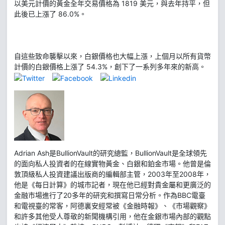
以美元計價的黃金全年交易價格為 1819 美元，與去年持平，但
此後已上漲了 86.0%。
自這些致命襲擊以來，白銀價格也大幅上漲，上個月以所有貨幣
計價的白銀價格上漲了 54.3%，創下了一系列多年來的新高。
Adrian Ash是BullionVault的研究總監，BullionVault是全球領先
的面向私人投資者的在線實物黃金、白銀和鉑金市場。他曾是倫
敦頂級私人投資建議出版商的編輯部主管，2003年至2008年，
他是《每日計算》的城市記者，現在他已經對貴金屬和更廣泛的
金融市場進行了20多年的研究和撰寫日常分析。作為BBC電臺
和電視臺的常客，阿德裏安經常被《金融時報》、《市場觀察》
和許多其他受人尊敬的新聞機構引用，他在金銀市場內部的觀點