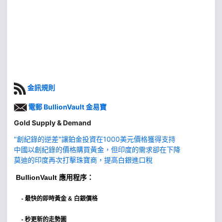
金訊規則
電郵 BullionVault 金易寶
Gold Supply & Demand
"創紀錄的逆差"讓鉑金投資在1000美元價格獲得支持
中國以創紀錄的價格購買黃金，但印度的需求卻在下降
莫迪的印度再次打擊珠寶商，提高白銀進口稅
BullionVault
應用程序：
-
最快的即時黃金 & 白銀價格
- 秒更新的走勢圖