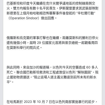
巴基斯坦和印度今天繼續在克什米爾爭議地區的控制線兩側交
火，雙方均報告有數十名平民喪生，伊斯蘭堡要求其武裝部隊對
新德里在上個月帕哈勒姆恐怖襲擊事件後發起的 “辛杜爾行動”
（Operation Sindoor）做出回應。
俄羅斯和烏克蘭的軍事打擊也在繼續，距離莫斯科的勝利日停火
還有幾個小時，屆時 29 位國家元首將與普京總統一起觀看周四
在莫斯科舉行的閱兵式。
與此同時，來自加沙的報道稱，以色列今天的空襲造成 60 多人
死亡，聯合國巴勒斯坦救濟和工程處敦促以色列 “解除圍困”，阻
止援助物資運送，“阻止這場人道主義災難達到前所未有的新水
平”。
在哈馬斯於 2023 年 10 月 7 日在以色列南部實施暴行的前夕，