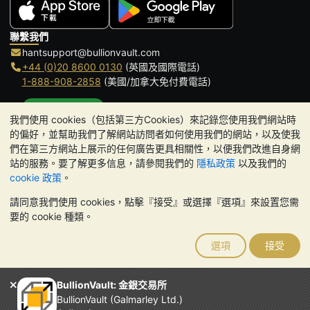
聯繫我們
hantsupport@bullionvault.com
+44 (0)20 8600 0130
(英國及國際電話)
1-888-908-2858
(美國/加拿大免付費電話)
點擊通話
我們使用 cookies（包括第三方Cookies）來記錄您使用我們網站時
辦公時間:
的偏好，並幫助我們了解網站訪問者如何使用我們的網站，以及使我
9am to 8:30pm (英國時間), 周一至周五
們在第三方網站上展示的任何廣告更具相關性，以便我們改進自身網
Galmarley Ltd T/A BullionVault
站的服務。要了解更多信息，請參閱我們的
隱私政策
以及我們的
3 Shortlands (7th Floor)
cookie 政策
。
Hammersmith
請同意我們使用 cookies，點擊『接受』或選擇『選項』來設置您需
London
要的 cookie 種類。
W6 8DA
United Kingdom
選項
接受
請注意:
貴金屬的價值可能下跌也可能上漲。歷史趨勢不能保證未來
的價格走勢。BullionVault 網站及其任何通訊中的任何內容均不構成
投資建議。您應該考慮尋求專業建議，以確定投資並持有金條是否適
BullionVault: 金銀交易所
合您。
BullionVault (Galmarley Ltd.)
Galmarley Ltd，以 BullionVault 名義進行交易，在英格蘭和威爾斯