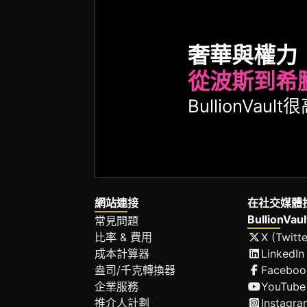
奢華與權力
從波斯到希
BullionVa
網站連接
在社交媒體
BullionVaul
常見問題
比率 & 費用
X (Twitte
成本計算器
LinkedIn
盎司/千克轉換器
Faceboo
企業服務
YouTube
推介人計劃
Instagra