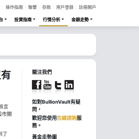
計
操作指南
聯繫
存款
用戶登錄
註冊開戶
台
投資指南
行情分析
金銀走勢
沒有
關注我們
如對BullionVault有疑
派言
問，
股市開
歡迎您使用
在線諮詢
服
務。
到了
黃金走勢圖