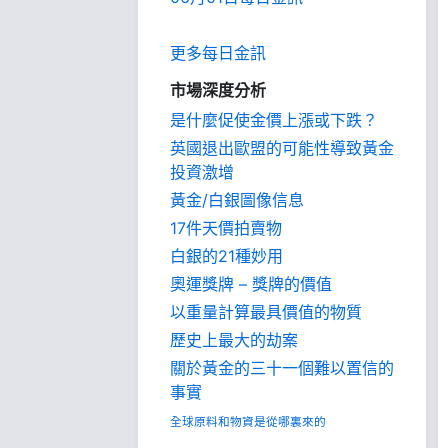
更多每日金訊
市場深度分析
是什麼促使金價上漲或下跌？
英國退出歐盟的可能性導致黃金
投資激增
黃金/白銀圖像信息
17件天價拍賣物
白銀的21種妙用
奧運獎牌 – 獎牌的價值
以重量計算最具價值的物質
歷史上最大的劫案
關於黃金的三十一個難以置信的
事實
全球原料和物資是從哪裏來的