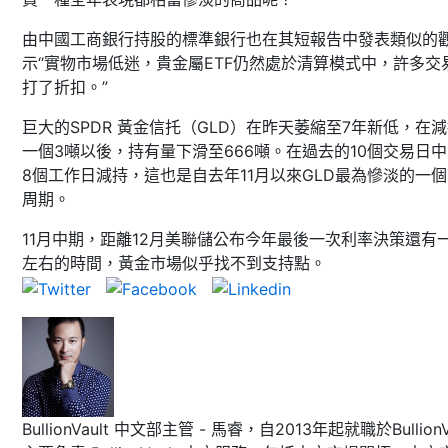
由中國工商銀行持股的標準銀行也在其短報告中發表類似的
示“實物市場低迷，貴金屬ETF仍然處於清算模式中，許多交
打了折扣。”
巨大的SPDR 黃金信托（GLD）在昨天萎縮至7年新低，在
一個3噸以後，持有量下滑至666噸。在過去的10個交易日
8個工作日減持，這也是自去年11月以來GLD最為慘淡的一
周期。
11月中期，距離12月美聯儲公布今年最後一次利率決策還有
左右的時間，黃金市場似乎找不到支持點。
BullionVault 中文部主管 - 馬睿，自2013年起就職於BullionVa