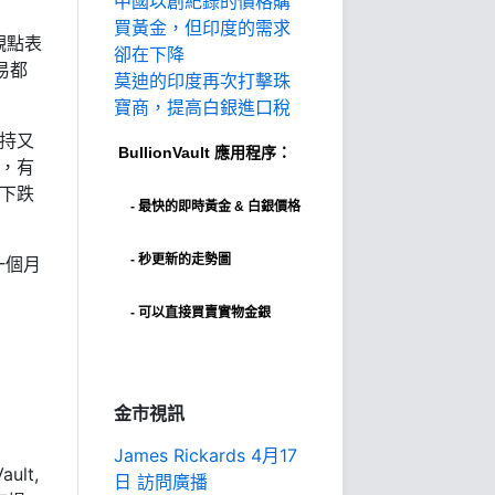
中國以創紀錄的價格購
買黃金，但印度的需求
觀點表
卻在下降
易都
莫迪的印度再次打擊珠
寶商，提高白銀進口稅
減持又
BullionVault
應用程序：
中，有
個下跌
-
最快的即時黃金 & 白銀價格
- 秒更新的走勢圖
一個月
- 可以直接買賣實物金銀
金市視訊
James Rickards 4月17
ult,
日 訪問廣播