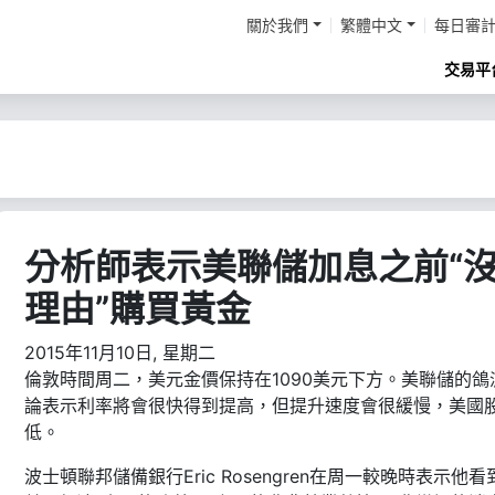
關於我們
繁體中文
每日審
交易平
分析師表示美聯儲加息之前“
理由”購買黃金
2015年11月10日, 星期二
倫敦時間周二，美元金價保持在1090美元下方。美聯儲的鴿
論表示利率將會很快得到提高，但提升速度會很緩慢，美國
低。
波士頓聯邦儲備銀行Eric Rosengren在周一較晚時表示他看