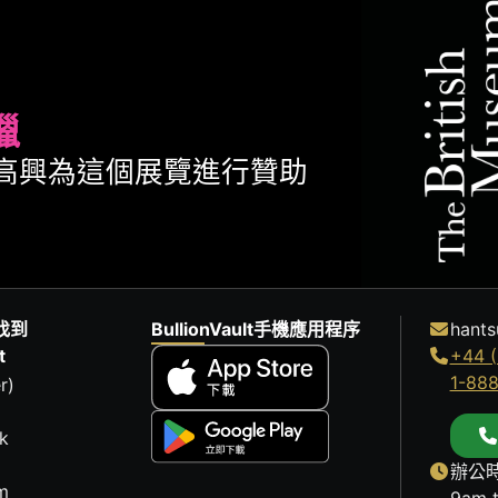
臘
ult很高興為這個展覽進行贊助
找到
BullionVault手機應用程序
hants
t
+44 (
1-88
r)
k
辦公時
m