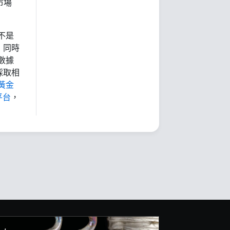
市場
不是
，同時
數據
採取相
黃金
平台
，