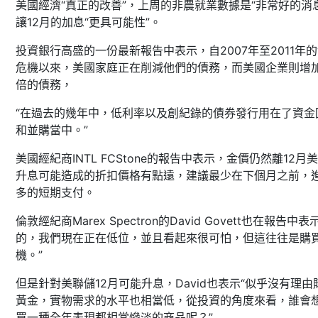
美國經濟“真正的改善”，上周的非農就業數據是“非常好的消
讓12月的加息“更具可能性”。
投資銀行高盛的一份最新報告中表示，自2007年至2011年
危機以來，美國家庭正在削減他們的債務，而美國企業則增
倍的債務，
“在過去的幾年中，低利率以及創紀錄的債券發行用在了資金
和並購當中。”
美國經紀商INTL FCStone的報告中表示，金價仍然離12月
升息可能造成的折扣價格有點遠，建議最少在下個月之前，
多的短期支付。
倫敦經紀商Marex Spectron的David Govett也在報告中表
的，我們現在正在低位，並且看起來很可怕，但這往往是購
機。”
但是針對美聯儲12月可能升息，David也表示“似乎沒有理由
黃金，實物需求的水平也相當低，從投資的角度來看，誰會
買一種全年表現都相當慘淡的商品呢？”