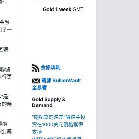
息”，
Gold 1 week
GMT
的金融
加了一
回購
金訊規則
美聯儲
進行更
電郵 BullionVault
金易寶
示“是
Gold Supply &
買的時
Demand
"創紀錄的逆差"讓鉑金投
購買
資在1000美元價格獲得
想要購
支持