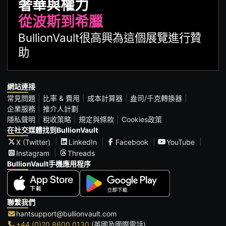
奢華與權力
從波斯到希臘
BullionVault很高興為這個展覽進行贊
助
網站連接
常見問題
比率 & 費用
成本計算器
盎司/千克轉換器
企業服務
推介人計劃
隱私聲明
稅收策略
規定與條款
Cookies政策
在社交媒體找到BullionVault
X (Twitter)
LinkedIn
Facebook
YouTube
Instagram
Threads
BullionVault手機應用程序
聯繫我們
hantsupport@bullionvault.com
+44 (0)20 8600 0130
(英國及國際電話)