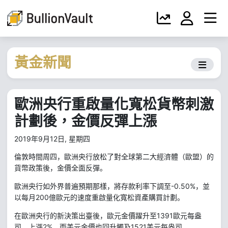
黃金新聞
歐洲央行重啟量化寬松貨幣刺激
計劃後，金價反彈上漲
2019年9月12日, 星期四
倫敦時間周四，歐洲央行放松了對全球第二大經濟體（歐盟）的
貨幣政策後，金價全面反彈。
-0.50%
歐洲央行如外界普遍預期那樣，將存款利率下調至
，並
200
以每月
億歐元的速度重啟量化寬松資產購買計劃。
1391
歐元每盎
在歐洲央行的新決策出臺後，歐元金價躍升至
司，上漲
2%
1521
，而美元金價也回升觸及
美元每盎司。