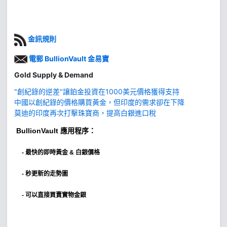
金訊規則
電郵 BullionVault 金易寶
Gold Supply & Demand
"創紀錄的逆差"讓鉑金投資在1000美元價格獲得支持
中國以創紀錄的價格購買黃金，但印度的需求卻在下降
莫迪的印度再次打擊珠寶商，提高白銀進口稅
BullionVault
應用程序：
-
最快的即時黃金 & 白銀價格
- 秒更新的走勢圖
- 可以直接買賣實物金銀