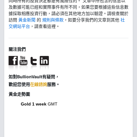
同時所有的投資決定都是有風險性的。 文章中所包含的信息以
及數據可能已經和實際事件有所不同，如果您要根據這些信息數
據採取相應投資行動，請必須在其他地方加以驗證。請檢查關於
訪問
黃金新聞
的
規則與條款
，如要分享我們的文章到其他
社
交網站平台
，請查看這裡。
關注我們
如對BullionVault有疑問，
歡迎您使用
在線諮詢
服務。
黃金走勢圖
Gold 1 week
GMT