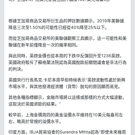
2019
年美聯儲
根據芝加哥商品交易所衍生品的押註數據顯示，
降息三次至
1.50%
40%
25%
的可能性已經從
降至
以下。
而從芝加哥商品交易所的美聯儲觀察工具顯示，這一可能性和美
聯儲在新年前僅降息一次的幾率相同。
1236
與此同時，英鎊金價也從本周的下跌中反彈回升至
英鎊。
英國政府駁斥了蘇格蘭法院認為英國脫歐前關閉議會是非法行為
的判決。
.
英國央行行長馬克
卡尼本周早些時候表示“英鎊波動性處於新興
市場水平，與其他發達經濟體（貨幣）脫勾的原因顯而易見。
其他各種指標顯示，金融市場將以這樣或那樣的方式大幅波動，
這取決於英國退歐的結果。”
10
美元每盎司左
較早前，上海金價周四的黃金溢價水平維持在
右，略高於常規的溢價水平。
IBJA
Surendra Mthta
印度方面，
貿易協會的
認為“即使未來幾周