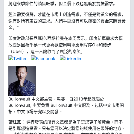
將迎來季節性的銷售旺季，但金價下跌也無助於提振需求。
經濟需要復蘇，才能在市場上創造需求，不僅是對黃金的需求，
還有對所有東西的需求。人們手裏沒有可以揮霍的資金來購買黃
金。”
.
印度財政部長尼瑪拉
西塔拉曼在本周表示，印度新車需求大幅
Ola
放緩是因為千禧一代更喜歡使用叫車應用程序
和優步
Uber
（
），這一言論收到了廣泛的嘲笑。
BullionVault 中文部主管 - 馬睿，自2013年起就職於
BullionVault, 主要負責 BullionVault 中文服務，包括中文市場開
拓，中文市場研究以及開發。
請注意：
這裡發表的所有文章都是為了讓您更了解黃金，而不
是引導您進投資。只有您可以決定將您的錢使用在最好的地方，