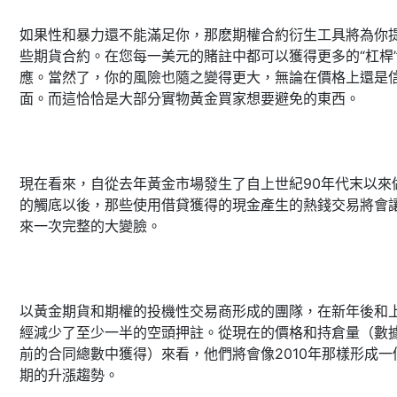
如果性和暴力還不能滿足你，那麽期權合約衍生工具將為你
些期貨合約。在您每一美元的賭註中都可以獲得更多的“杠桿
應。當然了，你的風險也隨之變得更大，無論在價格上還是
面。而這恰恰是大部分實物黃金買家想要避免的東西。
現在看來，自從去年黃金市場發生了自上世紀90年代末以來
的觸底以後，那些使用借貸獲得的現金產生的熱錢交易將會
來一次完整的大變臉。
以黃金期貨和期權的投機性交易商形成的團隊，在新年後和
經減少了至少一半的空頭押註。從現在的價格和持倉量（數
前的合同總數中獲得）來看，他們將會像2010年那樣形成一
期的升漲趨勢。