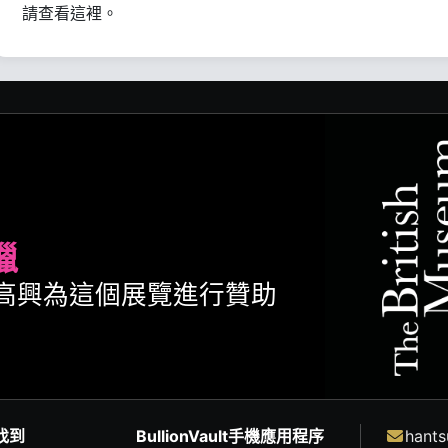
請查看這裡。
臘
ult很高興為這個展覽進行贊助
找到
BullionVault手機應用程序
hants