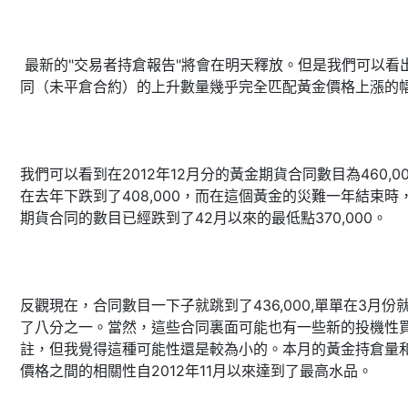
最新的"交易者持倉報告"將會在明天釋放。但是我們可以看
同（未平倉合約）的上升數量幾乎完全匹配黃金價格上漲的
我們可以看到在2012年12月分的黃金期貨合同數目為460,0
在去年下跌到了408,000，而在這個黃金的災難一年結束時
期貨合同的數目已經跌到了42月以來的最低點370,000。
反觀現在，合同數目一下子就跳到了436,000,單單在3月份
了八分之一。當然，這些合同裏面可能也有一些新的投機性
註，但我覺得這種可能性還是較為小的。本月的黃金持倉量
價格之間的相關性自2012年11月以來達到了最高水品。