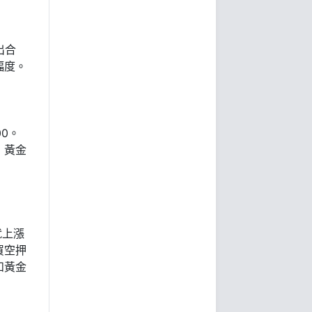
出合
幅度。
00。
，黃金
就上漲
買空押
和黃金