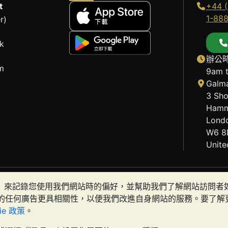
t
+44 (
1-88
r)
k
辦公時
m
9am 
Galma
3 Sho
Hamm
Lond
W6 8
Unit
歷史趨勢不能保證未來的價格走勢。BullionVault 網站及
okies）來記錄您使用我們網站時的偏好，並幫助我們了解網站訪問
有金條是否適合您。
的任何廣告更具相關性，以便我們改進自身網站的服務。要了解
kie 政策
。
t 名義進行交易，在英格蘭和威爾斯註冊，註冊號碼：4943684
BullionV