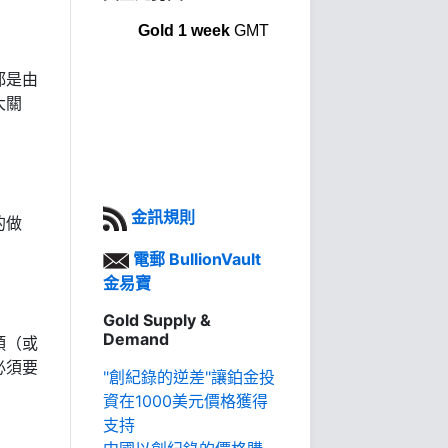
Gold 1 week
GMT
都是由
大關
金訊規則
的做
電郵 BullionVault
金易寶
Gold Supply &
Demand
頭（或
必須要
"創紀錄的逆差"讓鉑金投
資在1000美元價格獲得
支持