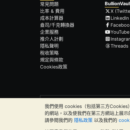
BullionVaul
常見問題
比率 & 費用
X (Twitte
成本計算器
LinkedIn
盎司/千克轉換器
Faceboo
企業服務
YouTube
推介人計劃
Instagra
隱私聲明
Threads
稅收策略
規定與條款
Cookies政策
請注意:
貴金屬的價值可能下跌也可能上漲。
我們使用 cookies（包括第三方Co
應該考慮尋求專業建議，以確定投資並持
的網站，以及使我們在第三方網站上展示
請參閱我們的
隱私政策
以及我們的
coo
Galmarley Ltd，以 BullionVaul