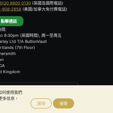
0)20 8600 0130
(英國及國際電話)
8-908-2858
(美國/加拿大免付費電話)
點擊通話
間:
to 8:30pm (英國時間), 周一至周五
rley Ltd T/A BullionVault
rtlands (7th Floor)
ersmith
on
DA
ed Kingdom
其任何通訊中的任何內容均不構成投資建議。您
者如何使用我們
更多信息，
選項
接受
ault Ltd © 2026