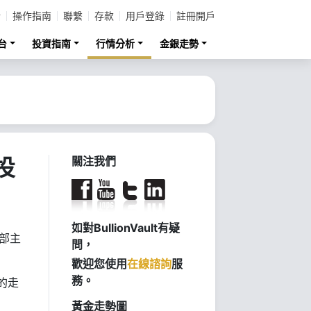
計
操作指南
聯繫
存款
用戶登錄
註冊開戶
台
投資指南
行情分析
金銀走勢
投
關注我們
如對BullionVault有疑
中文部主
問，
歡迎您使用
在線諮詢
服
務。
的走
黃金走勢圖