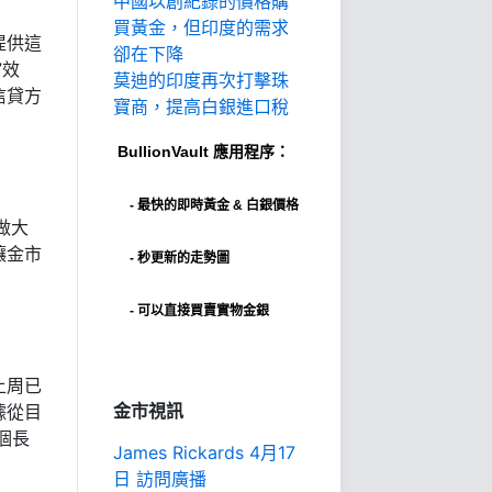
中國以創紀錄的價格購
買黃金，但印度的需求
提供這
卻在下降
”效
莫迪的印度再次打擊珠
信貸方
寶商，提高白銀進口稅
BullionVault
應用程序：
-
最快的即時黃金 & 白銀價格
做大
讓金市
- 秒更新的走勢圖
- 可以直接買賣實物金銀
上周已
金市視訊
據從目
個長
James Rickards 4月17
日 訪問廣播