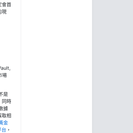
定會首
的現
ult,
市場
不是
，同時
數據
採取相
黃金
平台
，