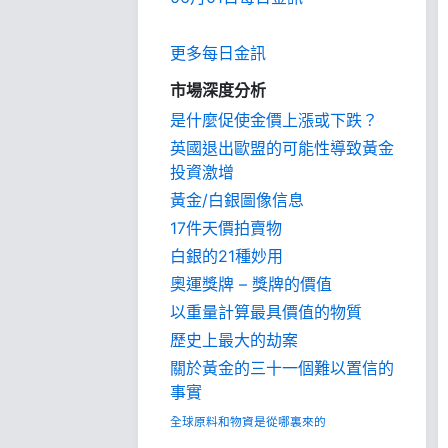
更多每日金訊
市場深度分析
是什麼促使金價上漲或下跌？
英國退出歐盟的可能性導致黃金
投資激增
黃金/白銀圖像信息
17件天價拍賣物
白銀的21種妙用
奧運獎牌 – 獎牌的價值
以重量計算最具價值的物質
歷史上最大的劫案
關於黃金的三十一個難以置信的
事實
全球原料和物資是從哪裏來的