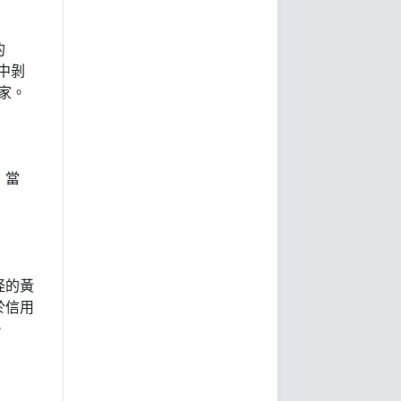
的
要中剝
賣家。
，當
怪的黃
於信用
。