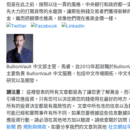
但是在此之前，按照以往一貫的風格，中央銀行和政府都一
先大力的打開貨幣的水龍頭。讓那些熱錢交易者們獲得新鮮
金，繼而把銀價也推高，就像他們現在推高金價一樣。
BullionVault 中文部主管 - 馬睿，自2013年起就職於BullionVa
主要負責 BullionVault 中文服務，包括中文市場開拓，中文
研究以及開發。
請注意：
這裡發表的所有文章都是為了讓您更了解黃金，而
引導您進投資。只有您可以決定將您的錢使用在最好的地方
所有的投資決定都是有風險性的。 文章中所包含的信息以及
可能已經和實際事件有所不同，如果您要根據這些信息數據
應投資行動，請必須在其他地方加以驗證。請檢查關於訪問
新聞
的
規則與條款
，如要分享我們的文章到其他
社交網站