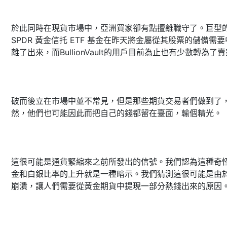
於此同時在現貨市場中，亞洲買家卻有點擅離職守了。巨型
SPDR 黃金信托 ETF 基金在昨天將金屬從其股票的儲備需
離了出來，而BullionVault的用戶目前為止也有少數轉為了
破而後立在市場中並不常見，但是那些期貨交易者們做到了
然，他們也可能因此而把自己的錢都留在臺面，輸個精光。
這很可能是通貨緊縮來之前所發出的信號。我們認為這種奇
金和白銀比率的上升就是一種暗示。我們猜測這很可能是由
崩潰，讓人們需要從黃金期貨中提現一部分熱錢出來的原因