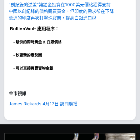
"創紀錄的逆差"讓鉑金投資在1000美元價格獲得支持
中國以創紀錄的價格購買黃金，但印度的需求卻在下降
莫迪的印度再次打擊珠寶商，提高白銀進口稅
BullionVault
應用程序：
-
最快的即時黃金 & 白銀價格
- 秒更新的走勢圖
- 可以直接買賣實物金銀
金市視訊
James Rickards 4月17日 訪問廣播