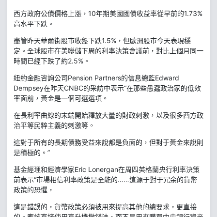
西方政府公債價格上漲，10年期美國國債收益率從早前的1.73%
高水平下跌。
盡管昨天華爾街股市收盤下跌1.5%，但歐洲股市今天表現穩
定。全球股市在美聯儲下周的利率決策會議前，對比上個月同一
時間已經下跌了約2.5%。
紐約金融咨詢公司Pension Partners的信息總監Edward
Dempsey在昨天CNBC的采訪中表示“在那些愚蠢政治家的低效
率面前，黃金是一個可選選項。
在長利率曲線的末端開始釋放大量的財政刺激，以及很多西方政
治平等民粹主義的刺激等。
這對于所有的長期債務受益來說都是負面的，但對于黃金來說則
是積極的。”
基金經理和經濟學家Eric Lonergan在周四英格蘭央行利率決策
前表示“市場相信利率政策是全能的……這源于對于冗余的貨幣
政策的恐懼，
這是錯誤的，貨幣政策必須被用來提高其他的總要求，更直接
的。應該直接使用直升機撒錢法，而不是用來購買中央銀行資産