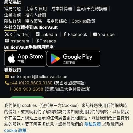
網站連接
常見問題
比率 & 費用
成本計算器
盎司/千克轉換器
企業服務
推介人計劃
隱私聲明
稅收策略
規定與條款
Cookies政策
在社交媒體找到BullionVault
X (Twitter)
LinkedIn
Facebook
YouTube
Instagram
Threads
BullionVault手機應用程序
聯繫我們
hantsupport@bullionvault.com
+44 (0)20 8600 0130
(英國及國際電話)
1-888-908-2858
(美國/加拿大免付費電話)
點擊通話
我們使用 cookies（包括第三方Cookies）來記錄您使用我們網站時
辦公時間:
的偏好，並幫助我們了解網站訪問者如何使用我們的網站，以及使我
9am to 8:30pm (英國時間), 周一至周五
們在第三方網站上展示的任何廣告更具相關性，以便我們改進自身網
Galmarley Ltd T/A BullionVault
站的服務。要了解更多信息，請參閱我們的
隱私政策
以及我們的
3 Shortlands (7th Floor)
cookie 政策
。