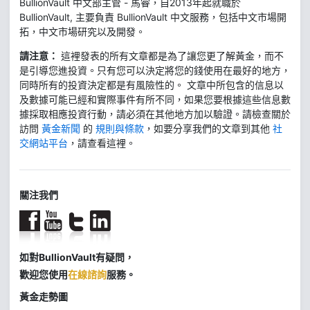
BullionVault 中文部主管 - 馬睿，自2013年起就職於
BullionVault, 主要負責 BullionVault 中文服務，包括中文市場開
拓，中文市場研究以及開發。
請注意：
這裡發表的所有文章都是為了讓您更了解黃金，而不
是引導您進投資。只有您可以決定將您的錢使用在最好的地方，
同時所有的投資決定都是有風險性的。 文章中所包含的信息以
及數據可能已經和實際事件有所不同，如果您要根據這些信息數
據採取相應投資行動，請必須在其他地方加以驗證。請檢查關於
訪問
黃金新聞
的
規則與條款
，如要分享我們的文章到其他
社
交網站平台
，請查看這裡。
關注我們
如對BullionVault有疑問，
歡迎您使用
在線諮詢
服務。
黃金走勢圖