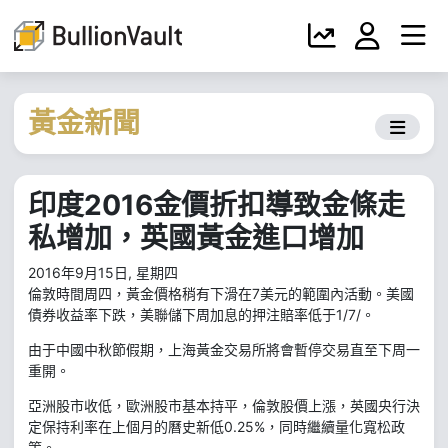
黃金新聞
印度2016金價折扣導致金條走
私增加，英國黃金進口增加
2016年9月15日, 星期四
倫敦時間周四，黃金價格稍有下滑在7美元的範圍內活動。美國
債券收益率下跌，美聯儲下周加息的押注賠率低于1/7/。
由于中國中秋節假期，上海黃金交易所將會暫停交易直至下周一
重開。
亞洲股市收低，歐洲股市基本持平，倫敦股價上漲，英國央行決
定保持利率在上個月的曆史新低0.25%，同時繼續量化寬松政
策。