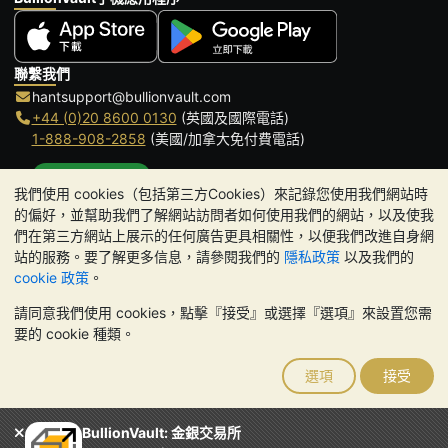
聯繫我們
hantsupport@bullionvault.com
+44 (0)20 8600 0130
(英國及國際電話)
1-888-908-2858
(美國/加拿大免付費電話)
點擊通話
我們使用 cookies（包括第三方Cookies）來記錄您使用我們網站時
辦公時間:
的偏好，並幫助我們了解網站訪問者如何使用我們的網站，以及使我
9am to 8:30pm (英國時間), 周一至周五
們在第三方網站上展示的任何廣告更具相關性，以便我們改進自身網
Galmarley Ltd T/A BullionVault
站的服務。要了解更多信息，請參閱我們的
隱私政策
以及我們的
3 Shortlands (7th Floor)
cookie 政策
。
Hammersmith
請同意我們使用 cookies，點擊『接受』或選擇『選項』來設置您需
London
要的 cookie 種類。
W6 8DA
United Kingdom
選項
接受
請注意:
貴金屬的價值可能下跌也可能上漲。歷史趨勢不能保證未來
的價格走勢。BullionVault 網站及其任何通訊中的任何內容均不構成
投資建議。您應該考慮尋求專業建議，以確定投資並持有金條是否適
BullionVault: 金銀交易所
合您。