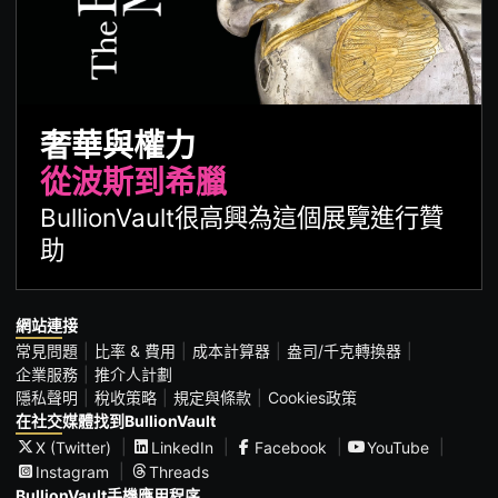
奢華與權力
從波斯到希臘
BullionVault很高興為這個展覽進行贊
助
網站連接
常見問題
比率 & 費用
成本計算器
盎司/千克轉換器
企業服務
推介人計劃
隱私聲明
稅收策略
規定與條款
Cookies政策
在社交媒體找到BullionVault
X (Twitter)
LinkedIn
Facebook
YouTube
Instagram
Threads
BullionVault手機應用程序