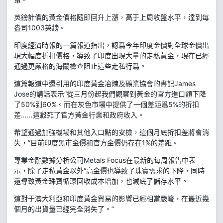
英鎊計價的黃金價格隨即回升上漲，高于上周收盤水平，達到每
盎司1003英鎊。
印度經濟時報的一篇報道指出，認爲今年印度金價對全球金價出
現大幅度折扣價格，導致了印度出現大量的走私黃金，現在已經
通過更嚴格的海關檢查阻止這些走私行爲。
這篇報道中還引用的印度黃金冶煉及礦業協會的書記James
Jose的講話表示“從三月份起我們觀察到黃金的官方進口額下降
了50%到60%。而在灰色市場中提供了一個差距爲5%的折扣
差……這殺死了官方黃金行業和政府收入。
希望通過加強機場和其他入口點的安檢，這個月底折扣差將會消
失，”目前印度黑市金價和官方金價仍存在1%的差距。
專業金融數據分析公司Metals Focus在最新的每周報告中表
示，除了走私黃金以外“高金價也導致了珠寶需求的下降，同時
還導致黃金珠寶循環回收成本增加，也減底了儲存水平。
這對于澳大利亞和印度黃金貿易的影響已經相當嚴峻，在最近幾
個月的出貨量已經完全消失了。”