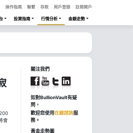
計
操作指南
聯繫
存款
用戶登錄
註冊開戶
台
投資指南
行情分析
金銀走勢
關注我們
寂
如對BullionVault有疑
問，
歡迎您使用
在線諮詢
服
00
務。
將會
黃金走勢圖