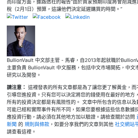
而印度方面，據路透社的報告“由於買家預期印度將會削減進
稅（2月1日）預算，這讓他們決定延遲購買的時間。”
BullionVault 中文部主管 - 馬睿，自2013年起就職於BullionVa
主要負責 BullionVault 中文服務，包括中文市場開拓，中文
研究以及開發。
請注意：
這裡發表的所有文章都是為了讓您更了解黃金，而
引導您進投資。只有您可以決定將您的錢使用在最好的地方
所有的投資決定都是有風險性的。 文章中所包含的信息以及
可能已經和實際事件有所不同，如果您要根據這些信息數據
應投資行動，請必須在其他地方加以驗證。請檢查關於訪問
新聞
的
規則與條款
，如要分享我們的文章到其他
社交網站
請查看這裡。