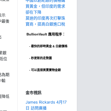
中國以創紀錄的價格購
買黃金，但印度的需求
卻在下降
表示
莫迪的印度再次打擊珠
中最後
寶商，提高白銀進口稅
BullionVault
應用程序：
出
-
最快的即時黃金 & 白銀價格
業銀
低位
- 秒更新的走勢圖
- 可以直接買賣實物金銀
點為期
少輸
金市視訊
經降低
James Rickards 4月17
日 訪問廣播