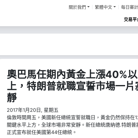
關於我們
繁體中文
每日審
交易平
奧巴馬任期內黃金上漲40%以
上，特朗普就職宣誓市場一片
靜
2017年1月20日, 星期五
倫敦時間周五，美國新任總統宣誓就職日，黃金仍然保持在12
關鍵水平上方，全球市場非常安靜。新任總統唐納德.特朗普
正式宣布就任美國第44任總統。