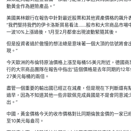
動黃金作為避險產品。”
美國美林銀行在報告中針對最近股票和其他資產價格的飆升
“我們堅持我們的伊卡洛斯貿易看法……股市和大宗商品市場
一波10%上漲過後，1月至2月都會出現波動緊隨其後。
但是投資者過於傲慢的想法總是意味著一個大頂的信號將會
現。”
今天歐洲的布倫特原油價格上漲至每桶55美元附近，德國商
行的大宗商品團隊在報告中指出“這個價格是去年同期的12年
27美元每桶的兩倍。
盡管一個重要的輸出國已經正在減產，但是現在下判斷還有
過早，因為不知道其他一些非歐佩克成員國是不是會同意減
出。”
中國，黃金價格今天的收市價格對比同期倫敦金價的一家已
至10美元每盎司。