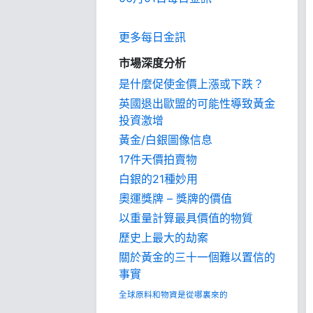
更多每日金訊
市場深度分析
是什麼促使金價上漲或下跌？
英國退出歐盟的可能性導致黃金
投資激增
黃金/白銀圖像信息
17件天價拍賣物
白銀的21種妙用
奧運獎牌 – 獎牌的價值
以重量計算最具價值的物質
歷史上最大的劫案
關於黃金的三十一個難以置信的
事實
全球原料和物資是從哪裏來的