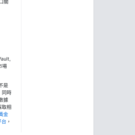
口關
ult,
市場
不是
，同時
數據
採取相
黃金
平台
，