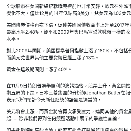
全球股市在美國新總統就職典禮前也非常安靜，歐元在外匯
變化不大，僅比12月的14年低點高3美分，兌美元為1.03美
美國債券價格再次下滑，促使美國國債收益率上升至2017年
最高水平2.48%，幾乎和2009年奧巴馬宣誓就職時一樣的
水平。
對比2009年同期，美國標準普爾指數上漲了180%，不包括
而美元兌世界其他主要貨幣已經上漲了13%。
黃金在這段期間則上漲了40%。
在11月9日特朗普選舉勝利的演講過後，股票上升，黃金開始
期五周的下跌。日本三菱集團的分析師Jonathan Butler在
表示“我們預計今天新任總統的語氣是適當的，
美元將會上漲，而黃金將會再次承受壓力，連同其他的貴金
起……除非我們得到任何競選活動中展示的爭議性言論。
如果能夠聽到這些言論，那麽可能會打擊通貨再膨脹的貿易