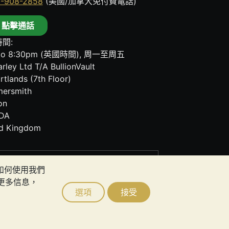
8-908-2858
(美國/加拿大免付費電話)
點擊通話
間:
to 8:30pm (英國時間), 周一至周五
rley Ltd T/A BullionVault
rtlands (7th Floor)
ersmith
on
DA
ed Kingdom
其任何通訊中的任何內容均不構成投資建議。您
者如何使用我們
更多信息，
選項
接受
ault Ltd © 2026