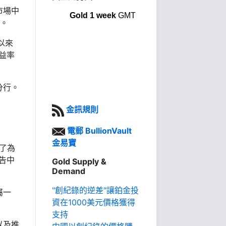
市場中
Gold 1 week
GMT
元。
以來
收益率
分行。
金訊規則
電郵 BullionVault
金易寶
了為
報告中
Gold Supply &
Demand
"創紀錄的逆差"讓鉑金投
屬一
資在1000美元價格獲得
支持
以及推