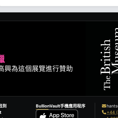
臘
ult很高興為這個展覽進行贊助
找到
BullionVault手機應用程序
hants
t
+44 (