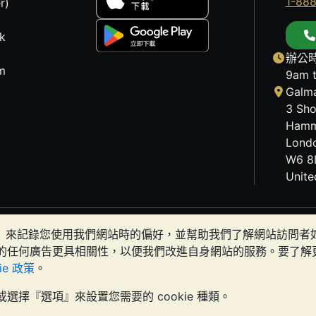
1-88
r)
k
辦公時
m
9am 
Galma
3 Sho
Hamm
Lond
W6 8
Unit
歷史趨勢不能保證未來的價格走勢。BullionVault 網站及
okies）來記錄您使用我們網站時的偏好，並幫助我們了解網站訪問
有金條是否適合您。
的任何廣告更具相關性，以便我們改進自身網站的服務。要了解
kie 政策
。
t 名義進行交易，在英格蘭和威爾斯註冊，註冊號碼：4943684
BullionV
或選擇『選項』來設置您需要的 cookie 種類。