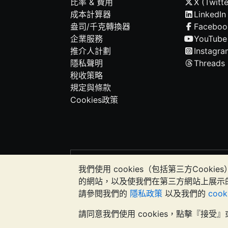
比率 & 費用
X (Twitte
成本計算器
LinkedIn
盎司/千克轉換器
Faceboo
企業服務
YouTube
推介人計劃
Instagra
隱私聲明
Threads
稅收策略
規定與條款
Cookies政策
請注意:
貴金屬的價值可能下跌也可能上漲。
我們使用 cookies（包括第三方Co
應該考慮尋求專業建議，以確定投資並持
的網站，以及使我們在第三方網站上展示
請參閱我們的
隱私政策
以及我們的
coo
Galmarley Ltd，以 BullionVaul
請同意我們使用 cookies，點擊『接受』