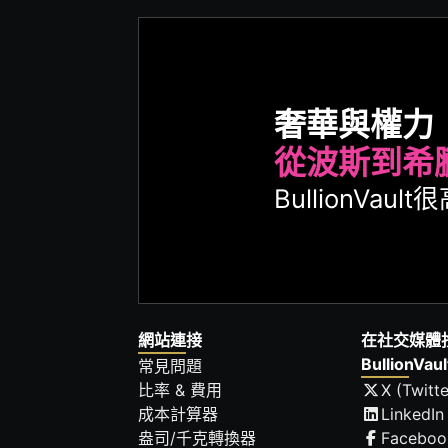
奢華與權力
從波斯到希
BullionVa
網站連接
在社交媒體
BullionVaul
常見問題
比率 & 費用
X (Twitte
成本計算器
LinkedIn
盎司/千克轉換器
Faceboo