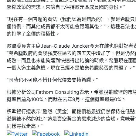
緊縮政策的需求，來讓自己保持歐元區成員國的身份。”
“現在有一個普遍的看法（我們認為是錯誤的），就是希臘只
個特例，而其他成員都不太可能會跟隨其後。”，這種看法也
的打擊了金價的積極性。
歐盟委員會主席Jean-Claude Juncker今天在維也納對記者
“與希臘政府的會談強度在過去的四五天中增加了，但是仍然
成熟，而且也未能夠達到快速得出結論的時候。希臘現在面
一個人道主義危機，現在已經不是放棄希臘與否的問題了。”
“同時也不可能不惜任何代價去支持希臘。”
根據分析公司Fathom Consulting表示，希臘脫離歐盟的市
概率目前為100%。而就在去年9月，這個概率還是0%。
標準銀行還表示“雖然（黃金）期權價格最近仍然保持在低點
溢價被不然的減少”這是賣空黃金的需求減少的信號，意味著
同樣尋找走高。”