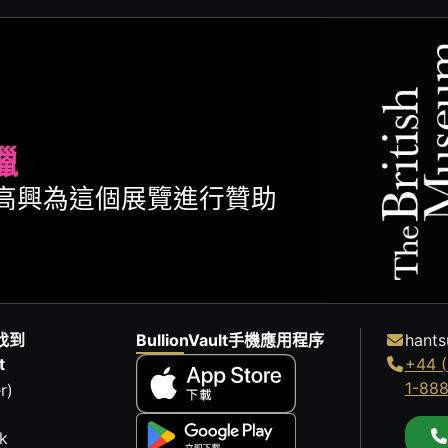
臘
ult很高興為這個展覽進行贊助
找到
BullionVault手機應用程序
hants
t
+44 (
1-88
r)
k