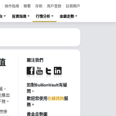
計
操作指南
聯繫
存款
用戶登錄
註冊開戶
台
投資指南
行情分析
金銀走勢
值
關注我們
如對BullionVault有疑
落，
問，
能推出
歡迎您使用
在線諮詢
服
下挫。
務。
然停
黃金走勢圖