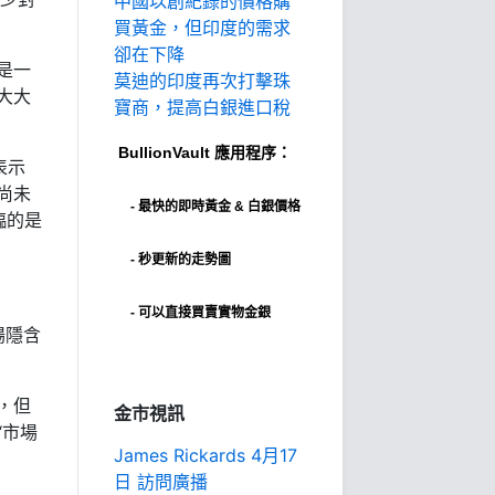
中國以創紀錄的價格購
買黃金，但印度的需求
卻在下降
是一
莫迪的印度再次打擊珠
大大
寶商，提高白銀進口稅
BullionVault
應用程序：
表示
尚未
-
最快的即時黃金 & 白銀價格
臨的是
- 秒更新的走勢圖
- 可以直接買賣實物金銀
場隱含
，但
金市視訊
“市場
James Rickards 4月17
日 訪問廣播