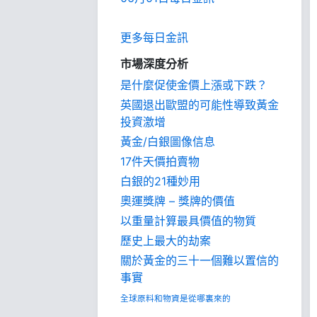
更多每日金訊
市場深度分析
是什麼促使金價上漲或下跌？
英國退出歐盟的可能性導致黃金
投資激增
黃金/白銀圖像信息
17件天價拍賣物
白銀的21種妙用
奧運獎牌 – 獎牌的價值
以重量計算最具價值的物質
歷史上最大的劫案
關於黃金的三十一個難以置信的
事實
全球原料和物資是從哪裏來的