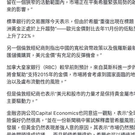
留在一個狹窄的活動範圍內，市場正在平衡希臘緊張局勢的
來的影響。”
標準銀行的交易團隊今天表示，但由於希臘“重復出現在標題
洲黃金正處於上升趨勢”——歐元金價對比去年11月份的低點
上升了22%。
另一個倫敦經紀商則指出中國的寬松貨幣政策以及俄羅斯最
匯儲備購買，美元金價“有充足的反彈機會。”
加拿大皇家銀行（RBC）較早前則預計，來自莫斯科進一步
將會幫助“支持2015年的金價，市場將會考慮到國家面臨的
治以及盧布流動性的風險。”
但是倫敦經紀商也表示“美元和股市的力量才是保持貴金屬市
主要驅動力。”
金融咨詢公司Capital Economics也同意這一觀點，表示“
險偏好仍然很高，”並在一份新聞稿中嘗試解釋盡管希臘風險
發展，但黃金仍然表現差強人意的原因，其表示“市場仍然預
最後關頭達成協議……而且即使希臘違約，希臘也可以通過