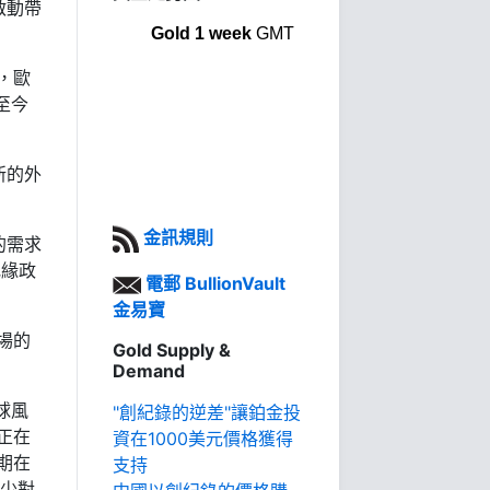
啟動帶
Gold 1 week
GMT
，歐
至今
新的外
金訊規則
的需求
地緣政
電郵 BullionVault
金易寶
場的
Gold Supply &
Demand
全球風
"創紀錄的逆差"讓鉑金投
正在
資在1000美元價格獲得
期在
支持
減少對