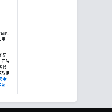
ult,
市場
不是
，同時
數據
採取相
黃金
平台
，