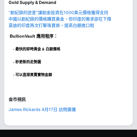
Gold Supply & Demand
"創紀錄的逆差"讓鉑金投資在1000美元價格獲得支持
中國以創紀錄的價格購買黃金，但印度的需求卻在下降
莫迪的印度再次打擊珠寶商，提高白銀進口稅
BullionVault
應用程序：
-
最快的即時黃金 & 白銀價格
- 秒更新的走勢圖
- 可以直接買賣實物金銀
金市視訊
James Rickards 4月17日 訪問廣播