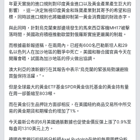
年夏天實施的進口規則對印度黃金進口以及黃金產業產生巨大的
影響），這一決定無視印度黃金和珠寶產業對其寄予的希望和目
標，同時該進口規則也將繼續抑制第一黃金消費國的財政赤字。
與此同時，針對烏克蘭東部邊境發生的馬來西亞客機MH17被擊
落時間，英國政府積極推動歐盟對俄羅斯實施更嚴厲的制裁。
而根據最新報道稱，在兩周內，已經有600名巴勒斯坦人和29
名以色列人在加沙地區的戰爭中死亡，美國和聯合國官員今天在
開羅會晤，試圖為加沙地區的停火做出協調。
澳大利亞的澳新銀行在其報告中表示“烏克蘭的緊張局勢讓避險
買盤保持活躍，”。
但是全球最大的黃金ETF基金SPDR黃金信托基金的黃金持有量
在周一卻萎縮至803噸。
而在黃金衍生品押註方面卻相反，在美國紐約商品交易所中所交
易的黃金期貨和期權合約增加了1%。
今天最新公布的6月美國通脹數據也促使金價反彈上漲了0.9%至
每盎司1310美元上方。
德國商業銀行的技術分析師Axel Rudolph在他的每周圖標分析