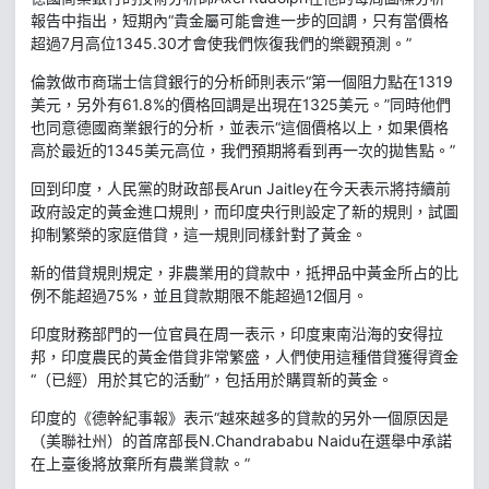
報告中指出，短期內“貴金屬可能會進一步的回調，只有當價格
超過7月高位1345.30才會使我們恢復我們的樂觀預測。”
倫敦做市商瑞士信貸銀行的分析師則表示“第一個阻力點在1319
美元，另外有61.8%的價格回調是出現在1325美元。”同時他們
也同意德國商業銀行的分析，並表示“這個價格以上，如果價格
高於最近的1345美元高位，我們預期將看到再一次的拋售點。”
回到印度，人民黨的財政部長Arun Jaitley在今天表示將持續前
政府設定的黃金進口規則，而印度央行則設定了新的規則，試圖
抑制繁榮的家庭借貸，這一規則同樣針對了黃金。
新的借貸規則規定，非農業用的貸款中，抵押品中黃金所占的比
例不能超過75%，並且貸款期限不能超過12個月。
印度財務部門的一位官員在周一表示，印度東南沿海的安得拉
邦，印度農民的黃金借貸非常繁盛，人們使用這種借貸獲得資金
“（已經）用於其它的活動”，包括用於購買新的黃金。
印度的《德幹紀事報》表示“越來越多的貸款的另外一個原因是
（美聯社州）的首席部長N.Chandrababu Naidu在選舉中承諾
在上臺後將放棄所有農業貸款。”