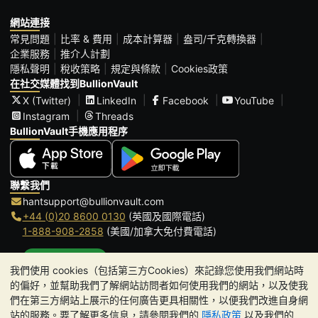
網站連接
常見問題
比率 & 費用
成本計算器
盎司/千克轉換器
企業服務
推介人計劃
隱私聲明
稅收策略
規定與條款
Cookies政策
在社交媒體找到BullionVault
X (Twitter)
LinkedIn
Facebook
YouTube
Instagram
Threads
BullionVault手機應用程序
聯繫我們
hantsupport@bullionvault.com
+44 (0)20 8600 0130
(英國及國際電話)
1-888-908-2858
(美國/加拿大免付費電話)
點擊通話
我們使用 cookies（包括第三方Cookies）來記錄您使用我們網站時
辦公時間:
的偏好，並幫助我們了解網站訪問者如何使用我們的網站，以及使我
9am to 8:30pm (英國時間), 周一至周五
們在第三方網站上展示的任何廣告更具相關性，以便我們改進自身網
Galmarley Ltd T/A BullionVault
站的服務。要了解更多信息，請參閱我們的
隱私政策
以及我們的