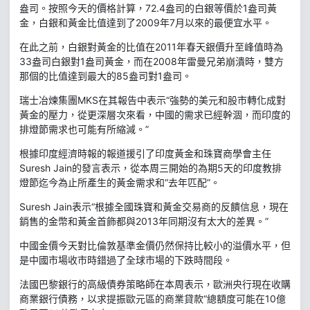
盎司。按照今天的價格計算，72.4盎司的白銀等價於1盎司黃
金，白銀和黃金比值達到了2009年7月以來的最便宜水平。
在此之前，白銀對黃金的比值在2011年春天銀價升至峰值時為
33盎司白銀對1盎司黃金，而在2008年雷曼兄弟崩潰時，雙方
那個的比值達到最大的85盎司對1盎司。
瑞士冶煉集團MKS在其報告中表示“強勢的美元和股市轉化成對
黃金的壓力，從更深層次來看，中國的需求已經幹涸，而印度的
排燈節需求也可能有所縮減。”
根據印度經濟時報的報道援引了印度黃金和珠寶商學會主任
Suresh Jain的發言表示，從本周三開始的為期5天的印度教排
燈節迄今為止所產生的黃金需求和“去年匹配”。
Suresh Jain表示“根據全國珠寶和黃金交易商的反饋信息，現在
銷售的金幣和黃金首飾都與2013年同期沒有太大的差異。”
中國金價今天對比倫敦基準金價仍然保持比較小的溢價水平，但
是中國市場收市時錯過了全球市場的下跌時間段。
法國巴黎銀行的高級債券策略師在本周表示，歐洲央行現在收購
商業銀行債務，以求提振歐元區的商業貸款“總額度可能在10億