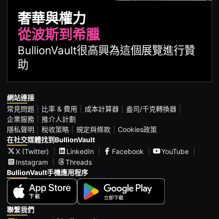
奢華與權力
從波斯到希臘
BullionVault很高興為這個展覽進行贊
助
網站連接
常見問題
比率 & 費用
成本計算器
盎司/千克轉換器
企業服務
推介人計劃
隱私聲明
稅收策略
規定與條款
Cookies政策
在社交媒體找到BullionVault
X (Twitter)
LinkedIn
Facebook
YouTube
Instagram
Threads
BullionVault手機應用程序
聯繫我們