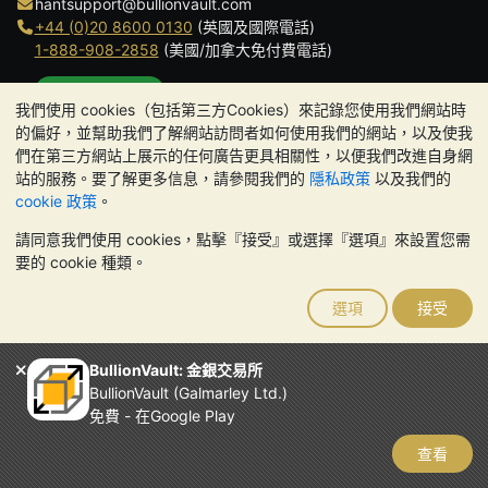
hantsupport@bullionvault.com
+44 (0)20 8600 0130
(英國及國際電話)
1-888-908-2858
(美國/加拿大免付費電話)
點擊通話
我們使用 cookies（包括第三方Cookies）來記錄您使用我們網站時
辦公時間:
的偏好，並幫助我們了解網站訪問者如何使用我們的網站，以及使我
9am to 8:30pm (英國時間), 周一至周五
們在第三方網站上展示的任何廣告更具相關性，以便我們改進自身網
Galmarley Ltd T/A BullionVault
站的服務。要了解更多信息，請參閱我們的
隱私政策
以及我們的
3 Shortlands (7th Floor)
cookie 政策
。
Hammersmith
請同意我們使用 cookies，點擊『接受』或選擇『選項』來設置您需
London
要的 cookie 種類。
W6 8DA
United Kingdom
選項
接受
請注意:
貴金屬的價值可能下跌也可能上漲。歷史趨勢不能保證未來
的價格走勢。BullionVault 網站及其任何通訊中的任何內容均不構成
投資建議。您應該考慮尋求專業建議，以確定投資並持有金條是否適
BullionVault: 金銀交易所
合您。
BullionVault (Galmarley Ltd.)
Galmarley Ltd，以 BullionVault 名義進行交易，在英格蘭和威爾斯
免費 - 在Google Play
註冊，註冊號碼：4943684
BullionVault Ltd © 2026
查看