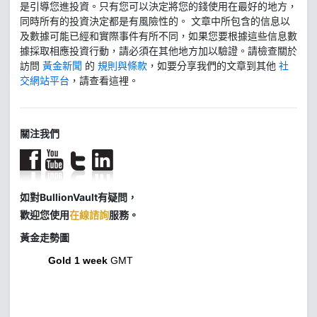
是引導您進投資。只有您可以決定將您的錢使用在最好的地方，
同時所有的投資決定都是有風險性的。 文章中所包含的信息以
及數據可能已經和實際事件有所不同，如果您要根據這些信息數
據採取相應投資行動，請必須在其他地方加以驗證。請檢查關於
訪問
黃金新聞
的
規則與條款
，如要分享我們的文章到其他
社
交網站平台
，請查看這裡。
關注我們
如對BullionVault有疑問，
歡迎您使用
在線諮詢
服務。
黃金走勢圖
Gold 1 week
GMT