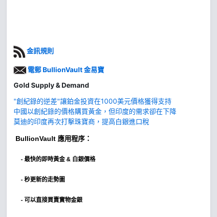
金訊規則
電郵 BullionVault 金易寶
Gold Supply & Demand
"創紀錄的逆差"讓鉑金投資在1000美元價格獲得支持
中國以創紀錄的價格購買黃金，但印度的需求卻在下降
莫迪的印度再次打擊珠寶商，提高白銀進口稅
BullionVault
應用程序：
-
最快的即時黃金 & 白銀價格
- 秒更新的走勢圖
- 可以直接買賣實物金銀