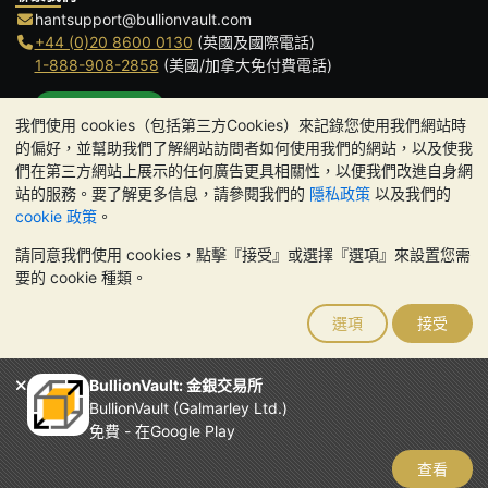
hantsupport@bullionvault.com
+44 (0)20 8600 0130
(英國及國際電話)
1-888-908-2858
(美國/加拿大免付費電話)
點擊通話
我們使用 cookies（包括第三方Cookies）來記錄您使用我們網站時
辦公時間:
的偏好，並幫助我們了解網站訪問者如何使用我們的網站，以及使我
9am to 8:30pm (英國時間), 周一至周五
們在第三方網站上展示的任何廣告更具相關性，以便我們改進自身網
Galmarley Ltd T/A BullionVault
站的服務。要了解更多信息，請參閱我們的
隱私政策
以及我們的
3 Shortlands (7th Floor)
cookie 政策
。
Hammersmith
請同意我們使用 cookies，點擊『接受』或選擇『選項』來設置您需
London
要的 cookie 種類。
W6 8DA
United Kingdom
選項
接受
請注意:
貴金屬的價值可能下跌也可能上漲。歷史趨勢不能保證未來
的價格走勢。BullionVault 網站及其任何通訊中的任何內容均不構成
投資建議。您應該考慮尋求專業建議，以確定投資並持有金條是否適
BullionVault: 金銀交易所
合您。
BullionVault (Galmarley Ltd.)
Galmarley Ltd，以 BullionVault 名義進行交易，在英格蘭和威爾斯
免費 - 在Google Play
註冊，註冊號碼：4943684
BullionVault Ltd © 2026
查看