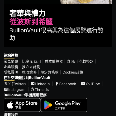
奢華與權力
從波斯到希臘
BullionVault很高興為這個展覽進行贊
助
網站連接
常見問題
比率 & 費用
成本計算器
盎司/千克轉換器
企業服務
推介人計劃
隱私聲明
稅收策略
規定與條款
Cookies政策
在社交媒體找到BullionVault
X (Twitter)
LinkedIn
Facebook
YouTube
Instagram
Threads
BullionVault手機應用程序
聯繫我們