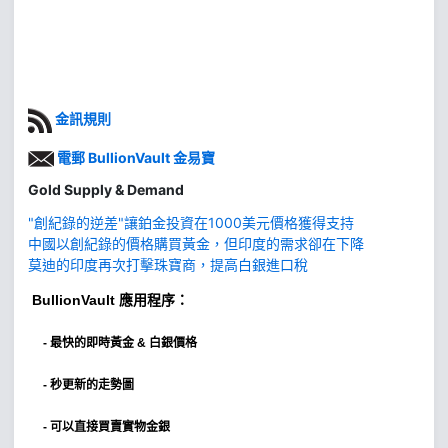
金訊規則
電郵 BullionVault 金易寶
Gold Supply & Demand
"創紀錄的逆差"讓鉑金投資在1000美元價格獲得支持
中國以創紀錄的價格購買黃金，但印度的需求卻在下降
莫迪的印度再次打擊珠寶商，提高白銀進口稅
BullionVault
應用程序：
-
最快的即時黃金 & 白銀價格
- 秒更新的走勢圖
- 可以直接買賣實物金銀