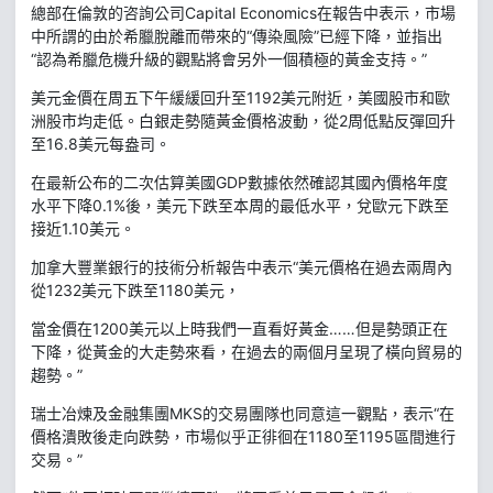
總部在倫敦的咨詢公司Capital Economics在報告中表示，市場
中所謂的由於希臘脫離而帶來的“傳染風險”已經下降，並指出
“認為希臘危機升級的觀點將會另外一個積極的黃金支持。”
美元金價在周五下午緩緩回升至1192美元附近，美國股市和歐
洲股市均走低。白銀走勢隨黃金價格波動，從2周低點反彈回升
至16.8美元每盎司。
在最新公布的二次估算美國GDP數據依然確認其國內價格年度
水平下降0.1%後，美元下跌至本周的最低水平，兌歐元下跌至
接近1.10美元。
加拿大豐業銀行的技術分析報告中表示“美元價格在過去兩周內
從1232美元下跌至1180美元，
當金價在1200美元以上時我們一直看好黃金……但是勢頭正在
下降，從黃金的大走勢來看，在過去的兩個月呈現了橫向貿易的
趨勢。”
瑞士冶煉及金融集團MKS的交易團隊也同意這一觀點，表示“在
價格潰敗後走向跌勢，市場似乎正徘徊在1180至1195區間進行
交易。”