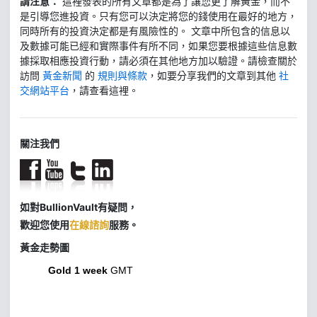
請注意：
這裡發表的所有文章都是為了讓您更了解黃金，而不
是引導您進投資。只有您可以決定將您的錢使用在最好的地方，
同時所有的投資決定都是有風險性的。 文章中所包含的信息以
及數據可能已經和實際事件有所不同，如果您要根據這些信息數
據採取相應投資行動，請必須在其他地方加以驗證。請檢查關於
訪問
黃金新聞
的
規則與條款
，如要分享我們的文章到其他
社
交網站平台
，請查看這裡。
關注我們
如對BullionVault有疑問，
歡迎您使用
在線諮詢
服務。
黃金走勢圖
Gold 1 week
GMT