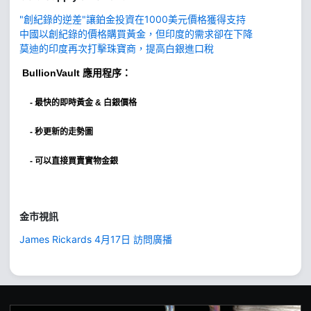
"創紀錄的逆差"讓鉑金投資在1000美元價格獲得支持
中國以創紀錄的價格購買黃金，但印度的需求卻在下降
莫迪的印度再次打擊珠寶商，提高白銀進口稅
BullionVault
應用程序：
-
最快的即時黃金 & 白銀價格
- 秒更新的走勢圖
- 可以直接買賣實物金銀
金市視訊
James Rickards 4月17日 訪問廣播