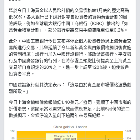
鑑於今日上海黃金以人民幣計價的交易價格較1月底的歷史高點
低30%，各大銀行已下調針對零售投資者的實物黃金計劃的風
險評級，例如全球最大銀行中國工商銀行（ICBC）推出的「如
意黃金積富計劃」，部分銀行更將交易手續費降至低至0.2%。
此外，中國工商銀行今日宣布將停止個人投資者透過上海黃金交
易所進行交易，此舉延續了今年新年黃金與白銀價格觸頂後實施
的管制措施；該行也加入中國建設銀行、郵政儲蓄銀行、平安銀
行及中國廣發銀行的行列，在將保證金預繳比例提高至上海黃金
交易所自身規定的20%之上，進一步上調至120%後，迫使散戶
投資者平倉。
中國建設銀行就其決定表示：「這是由於貴金屬市場價格波動劇
烈所致。」
今日上海金價較倫敦報價低1.40美元／盎司，延續了中國市場的
折價走勢，這顯示當地需求疲軟而供應充足，此前5月份的進口
數據顯示，金條淨流入量創下逾兩年來最高紀錄。