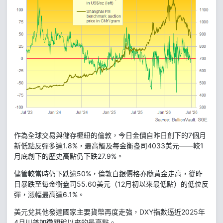
作為全球交易與儲存樞紐的倫敦，今日金價自昨日創下的7個月
新低點反彈多達1.8%，最高觸及每金衡盎司4033美元——較1
月底創下的歷史高點仍下跌27.9%。
儘管較當時仍下跌逾50%，倫敦白銀價格亦隨黃金走高，從昨
日暴跌至每金衡盎司55.60美元（12月初以來最低點）的低位反
彈，漲幅最高達6.1%。
美元兌其他發達國家主要貨幣再度走強，DXY指數逼近2025年
4月川普加徵關稅以來的最高點。