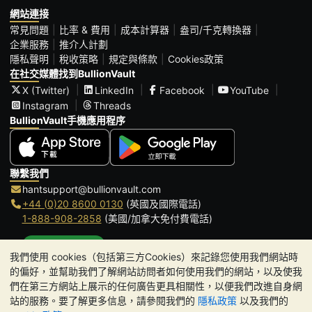
網站連接
常見問題
比率 & 費用
成本計算器
盎司/千克轉換器
企業服務
推介人計劃
隱私聲明
稅收策略
規定與條款
Cookies政策
在社交媒體找到BullionVault
X (Twitter)
LinkedIn
Facebook
YouTube
Instagram
Threads
BullionVault手機應用程序
聯繫我們
hantsupport@bullionvault.com
+44 (0)20 8600 0130
(英國及國際電話)
1-888-908-2858
(美國/加拿大免付費電話)
點擊通話
我們使用 cookies（包括第三方Cookies）來記錄您使用我們網站時
辦公時間:
的偏好，並幫助我們了解網站訪問者如何使用我們的網站，以及使我
9am to 8:30pm (英國時間), 周一至周五
們在第三方網站上展示的任何廣告更具相關性，以便我們改進自身網
Galmarley Ltd T/A BullionVault
站的服務。要了解更多信息，請參閱我們的
隱私政策
以及我們的
3 Shortlands (7th Floor)