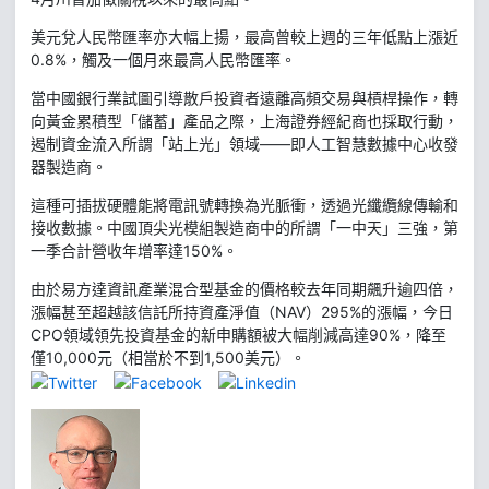
美元兌人民幣匯率亦大幅上揚，最高曾較上週的三年低點上漲近
0.8%，觸及一個月來最高人民幣匯率。
當中國銀行業試圖引導散戶投資者遠離高頻交易與槓桿操作，轉
向黃金累積型「儲蓄」產品之際，上海證券經紀商也採取行動，
遏制資金流入所謂「站上光」領域——即人工智慧數據中心收發
器製造商。
這種可插拔硬體能將電訊號轉換為光脈衝，透過光纖纜線傳輸和
接收數據。中國頂尖光模組製造商中的所謂「一中天」三強，第
一季合計營收年增率達150%。
由於易方達資訊產業混合型基金的價格較去年同期飆升逾四倍，
漲幅甚至超越該信託所持資產淨值（NAV）295%的漲幅，今日
CPO領域領先投資基金的新申購額被大幅削減高達90%，降至
僅10,000元（相當於不到1,500美元）。