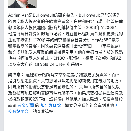
Adrian Ash是BullionVault的研究總監，BullionVault是全球領先
的面向私人投資者的在線實物黃金、白銀和鉑金市場。他曾是倫
敦頂級私人投資建議出版商的編輯部主管，2003年至2008年，
他是《每日計算》的城市記者，現在他已經對貴金屬和更廣泛的
金融市場進行了20多年的研究和撰寫日常分析。作為BBC電臺
和電視臺的常客，阿德裏安經常被《金融時報》、《市場觀察》
和許多其他受人尊敬的新聞機構引用，他在金銀市場內部的觀點
也被《經濟學人》雜誌、CNBC、彭博社、德國《商報》和FAZ
以及意大利的《Il Sole 24 Ore》所采納。
請注意：
這裡發表的所有文章都是為了讓您更了解黃金，而不
是引導您進投資。只有您可以決定將您的錢使用在最好的地方，
同時所有的投資決定都是有風險性的。 文章中所包含的信息以
及數據可能已經和實際事件有所不同，如果您要根據這些信息數
據採取相應投資行動，請必須在其他地方加以驗證。請檢查關於
訪問
黃金新聞
的
規則與條款
，如要分享我們的文章到其他
社
交網站平台
，請查看這裡。