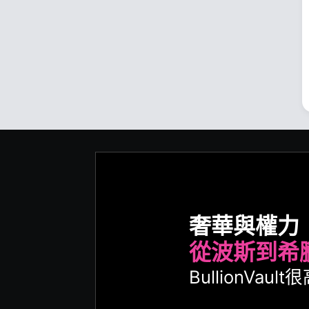
奢華與權力
從波斯到希
BullionVa