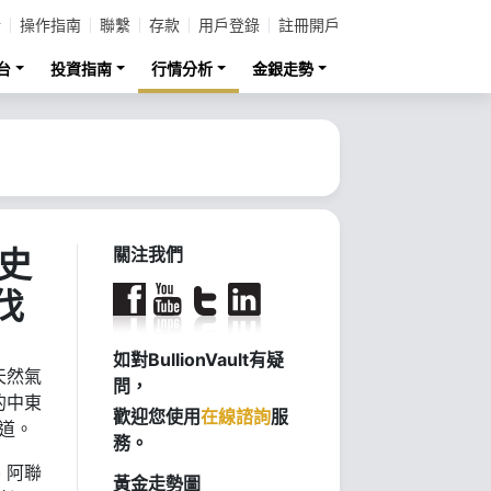
計
操作指南
聯繫
存款
用戶登錄
註冊開戶
台
投資指南
行情分析
金銀走勢
史
關注我們
伐
如對BullionVault有疑
天然氣
問，
的中東
歡迎您使用
在線諮詢
服
寫道。
務。
、阿聯
黃金走勢圖