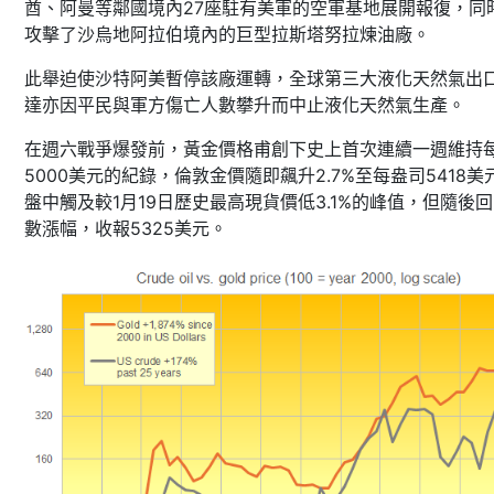
酋、阿曼等鄰國境內27座駐有美軍的空軍基地展開報復，同
攻擊了沙烏地阿拉伯境內的巨型拉斯塔努拉煉油廠。
此舉迫使沙特阿美暫停該廠運轉，全球第三大液化天然氣出
達亦因平民與軍方傷亡人數攀升而中止液化天然氣生產。
在週六戰爭爆發前，黃金價格甫創下史上首次連續一週維持
5000美元的紀錄，倫敦金價隨即飆升2.7%至每盎司5418美
盤中觸及較1月19日歷史最高現貨價低3.1%的峰值，但隨後
數漲幅，收報5325美元。