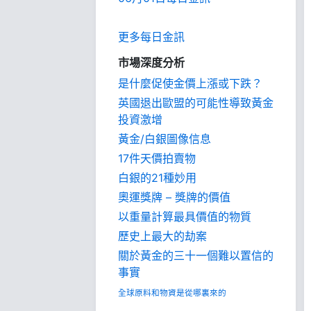
更多每日金訊
市場深度分析
是什麼促使金價上漲或下跌？
英國退出歐盟的可能性導致黃金
投資激增
黃金/白銀圖像信息
17件天價拍賣物
白銀的21種妙用
奧運獎牌 – 獎牌的價值
以重量計算最具價值的物質
歷史上最大的劫案
關於黃金的三十一個難以置信的
事實
全球原料和物資是從哪裏來的