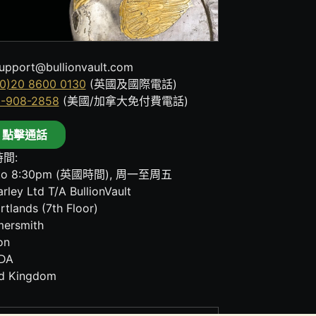
upport@bullionvault.com
0)20 8600 0130
(英國及國際電話)
8-908-2858
(美國/加拿大免付費電話)
點擊通話
間:
to 8:30pm (英國時間), 周一至周五
rley Ltd T/A BullionVault
rtlands (7th Floor)
ersmith
on
DA
ed Kingdom