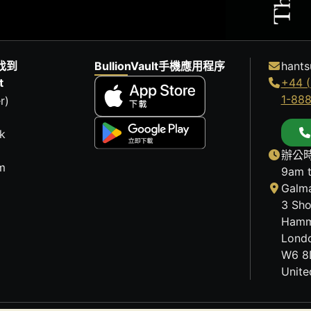
找到
BullionVault手機應用程序
hants
t
+44 (
1-88
r)
k
辦公時
m
9am 
Galma
3 Sho
Hamm
Lond
W6 8
Unit