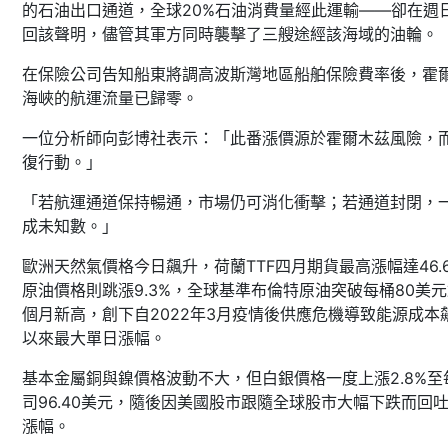
的石油出口通道，全球20%石油消費量經此運輸——卻在週
回該聲明，儘管其軍方同時襲擊了三艘途經該海域的油輪。
在保險公司告知船東將調高波斯灣地區船舶保險費率後，霍
海峽的航運流量已歸零。
一位分析師向彭博社表示：「此番漲價源於霍爾木茲風險，
復行動。」
「若航運通道保持暢通，市場仍可消化衝擊；若通道封閉，
成未知數。」
歐洲天然氣價格今日飆升，荷蘭TTF四月期貨最高漲幅達46.
原油價格則跳漲9.3%，全球基準布倫特原油突破每桶80美
個月新高，創下自2022年3月疫情後供應危機導致能源成本
以來最大單日漲幅。
基本金屬銅與鎳價格波動不大，但白銀價格一度上漲2.8%至
司96.40美元，隨後因美國股市跟隨全球股市大幅下跌而回
漲幅。