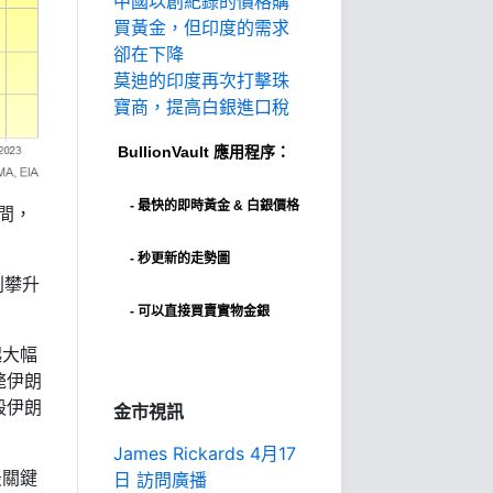
中國以創紀錄的價格購
買黃金，但印度的需求
卻在下降
莫迪的印度再次打擊珠
寶商，提高白銀進口稅
BullionVault
應用程序：
-
最快的即時黃金 & 白銀價格
期間，
- 秒更新的走勢圖
則攀升
- 可以直接買賣實物金銀
起大幅
斃伊朗
毀伊朗
金市視訊
James Rickards 4月17
最關鍵
日 訪問廣播