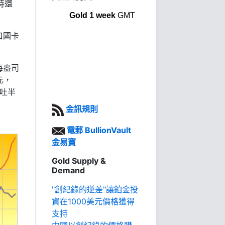
時還
Gold 1 week
GMT
口國卡
每盎司
元，
回吐半
金訊規則
電郵 BullionVault
金易寶
Gold Supply &
Demand
"創紀錄的逆差"讓鉑金投
資在1000美元價格獲得
支持