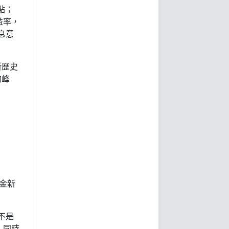
點；
益率，
息意
新歷史
的峰
黃金新
不是
，同時