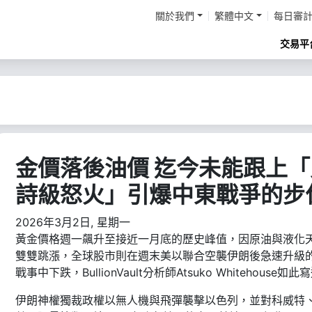
關於我們
繁體中文
每日審
交易平
金價落後油價 迄今未能跟上「
詩級怒火」引爆中東戰爭的步
2026年3月2日, 星期一
黃金價格週一飆升至接近一月底的歷史峰值，因原油與液化
雙雙跳漲，全球股市則在週末美以聯合空襲伊朗後急速升級
戰事中下跌，BullionVault分析師Atsuko Whitehouse如此
伊朗神權獨裁政權以無人機與飛彈襲擊以色列，並對科威特