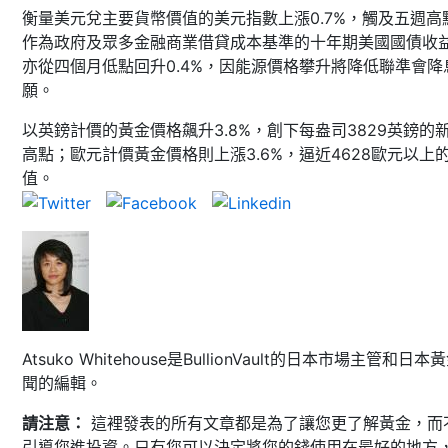
衡量美元兌主要貨幣價值的美元指數上漲0.7%，觸及五週高
作為政府及眾多金融商業借貸成本基準的十年期美國國債收
亦從四個月低點回升0.4%，因能源價格攀升將降低聯準會降
願。
以英鎊計價的黃金價格飆升3.8%，創下每盎司3829英鎊的
高點；歐元計價黃金價格則上漲3.6%，逼近4628歐元以上
值。
Atsuko Whitehouse是BullionVault的日本市場主管和日本
聞的編輯。
請注意：
這裡發表的所有文章都是為了讓您更了解黃金，而
引導您進投資。只有您可以決定將您的錢使用在最好的地方