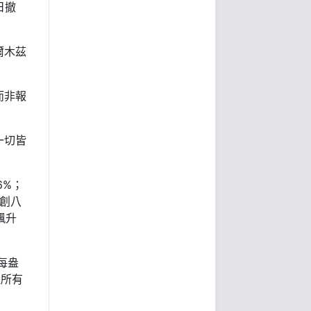
日撤
爾木茲
而非報
一切皆
6%；
元創八
飆升
每盎
吐所有