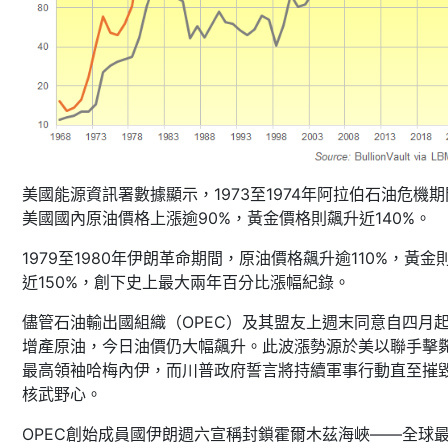
美國能源資訊署數據顯示，1973至1974年阿拉伯石油危機
美國國內原油價格上漲逾90%，黃金價格則飆升近140%。
1979至1980年伊朗革命期間，原油價格飆升逾110%，黃金
近150%，創下史上最大兩年百分比漲幅紀錄。
儘管石油輸出國組織（OPEC）及其盟友上週末同意自四月
增產原油，今日油價仍大幅飆升。此波漲勢源於美以聯手擊
最高領袖哈梅內伊，而川普政府誓言將持續軍事行動直至摧
核武野心。
OPEC創始成員國伊朗週六宣稱封鎖霍爾木茲海峽——全球