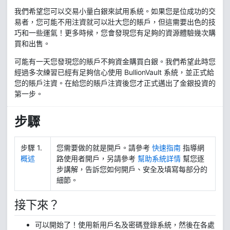
我們希望您可以交易小量白銀來試用系統。如果您是位成功的交
易者，您可能不用注資就可以壯大您的賬戶，但這需要出色的技
巧和一些運氣！更多時候，您會發現您有足夠的資源體驗幾次購
買和出售。
可能有一天您發現您的賬戶不夠資金購買白銀。我們希望此時您
經過多次練習已經有足夠信心使用 BullionVault 系統，並正式給
您的賬戶注資。在給您的賬戶注資後您才正式邁出了金銀投資的
第一步。
步驟
步驟 1.
您需要做的就是開戶。請參考
快速指南
指導網
概述
路使用者開戶，另請參考
幫助系統詳情
幫您逐
步講解，告訴您如何開戶、安全及填寫每部分的
細節。
接下來？
可以開始了！使用新用戶名及密碼登錄系統，然後在各處