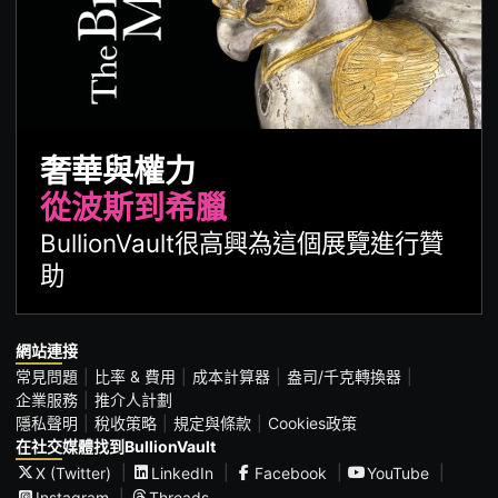
奢華與權力
從波斯到希臘
BullionVault很高興為這個展覽進行贊
助
網站連接
常見問題
比率 & 費用
成本計算器
盎司/千克轉換器
企業服務
推介人計劃
隱私聲明
稅收策略
規定與條款
Cookies政策
在社交媒體找到BullionVault
X (Twitter)
LinkedIn
Facebook
YouTube
Instagram
Threads