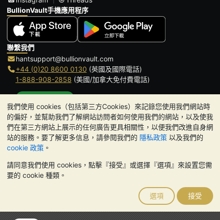
BullionVault手機應用程序
聯繫我們
hantsupport@bullionvault.com
+44 (0)20 8600 0130
(英國及國際電話)
1-888-908-2858
(美國/加拿大免付費電話)
點擊通話
我們使用 cookies（包括第三方Cookies）來記錄您使用我們網站時
辦公時間:
的偏好，並幫助我們了解網站訪問者如何使用我們的網站，以及使我
9am to 8:30pm (英國時間), 周一至周五
們在第三方網站上展示的任何廣告更具相關性，以便我們改進自身網
Galmarley Ltd T/A BullionVault
站的服務。要了解更多信息，請參閱我們的
隱私政策
以及我們的
3 Shortlands (7th Floor)
cookie 政策
。
Hammersmith
請同意我們使用 cookies，點擊『接受』或選擇『選項』來設置您需
London
要的 cookie 種類。
W6 8DA
United Kingdom
選項
接受
請注意:
貴金屬的價值可能下跌也可能上漲。歷史趨勢不能保證未來
的價格走勢。BullionVault 網站及其任何通訊中的任何內容均不構成
投資建議。您應該考慮尋求專業建議，以確定投資並持有金條是否適