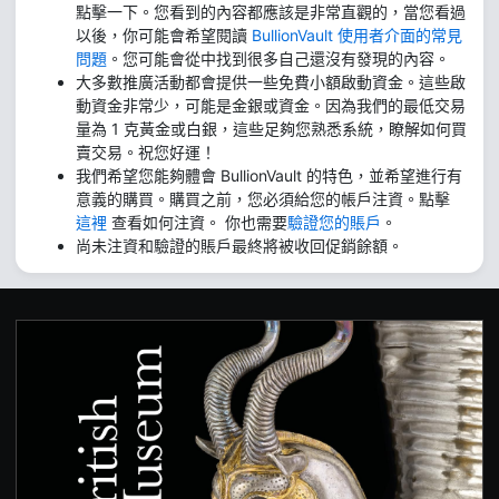
點擊一下。您看到的內容都應該是非常直觀的，當您看過
以後，你可能會希望閱讀
BullionVault 使用者介面的常見
問題
。您可能會從中找到很多自己還沒有發現的內容。
大多數推廣活動都會提供一些免費小額啟動資金。這些啟
動資金非常少，可能是金銀或資金。因為我們的最低交易
量為 1 克黃金或白銀，這些足夠您熟悉系統，瞭解如何買
賣交易。祝您好運！
我們希望您能夠體會 BullionVault 的特色，並希望進行有
意義的購買。購買之前，您必須給您的帳戶注資。點擊
這裡
查看如何注資。 你也需要
驗證您的賬戶
。
尚未注資和驗證的賬戶最終將被收回促銷餘額。