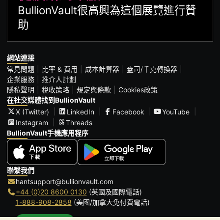
BullionVault很高興為這個展覽進行贊
助
網站連接
常見問題
比率 & 費用
成本計算器
盎司/千克轉換器
企業服務
推介人計劃
隱私聲明
稅收策略
規定與條款
Cookies政策
在社交媒體找到BullionVault
X (Twitter)
LinkedIn
Facebook
YouTube
Instagram
Threads
BullionVault手機應用程序
聯繫我們
hantsupport@bullionvault.com
+44 (0)20 8600 0130
(英國及國際電話)
1-888-908-2858
(美國/加拿大免付費電話)