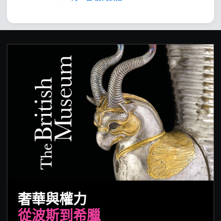
奢華與權力
從波斯到希臘