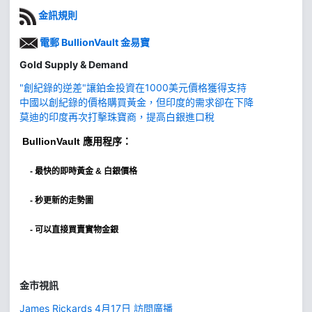
金訊規則
電郵 BullionVault 金易寶
Gold Supply & Demand
"創紀錄的逆差"讓鉑金投資在1000美元價格獲得支持
中國以創紀錄的價格購買黃金，但印度的需求卻在下降
莫迪的印度再次打擊珠寶商，提高白銀進口稅
BullionVault
應用程序：
-
最快的即時黃金 & 白銀價格
- 秒更新的走勢圖
- 可以直接買賣實物金銀
金市視訊
James Rickards 4月17日 訪問廣播